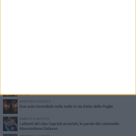
PIÙ LETTI QUESTA SETTIMANA
GIOVEDÌ 6 AGOSTO
Ragazzi biscegliesi diventano virali dopo un'esibizione
improvvisata in aeroporto a Roma-Fiumicino
MARTEDÌ 4 AGOSTO
Emergenza caldo, il Comune di Bisceglie attiva i "rifugi climatici"
MERCOLEDÌ 5 AGOSTO
Dramma alla spiaggia Bi-Marmi: un anziano ha un malore e perde
la vita
MARTEDÌ 4 AGOSTO
Due auto incendiate nella notte in via Dieta delle Puglie
SABATO 8 AGOSTO
Latitanti del clan Capriati arrestati, le parole del colonnello
Massimiliano Galasso