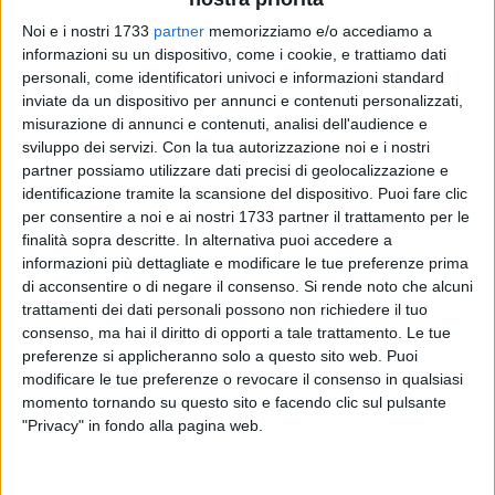
Noi e i nostri 1733
partner
memorizziamo e/o accediamo a
informazioni su un dispositivo, come i cookie, e trattiamo dati
personali, come identificatori univoci e informazioni standard
inviate da un dispositivo per annunci e contenuti personalizzati,
4
misurazione di annunci e contenuti, analisi dell'audience e
sviluppo dei servizi.
Con la tua autorizzazione noi e i nostri
partner possiamo utilizzare dati precisi di geolocalizzazione e
identificazione tramite la scansione del dispositivo. Puoi fare clic
Promuovere la cultura della prevenzione, della sicurezza in
per consentire a noi e ai nostri 1733 partner il trattamento per le
mare e lungo i litorali, sensibilizzando cittadini, diportisti e
finalità sopra descritte. In alternativa puoi accedere a
turisti sui principali rischi costieri, come quelli legati a
informazioni più dettagliate e modificare le tue preferenze prima
di acconsentire o di negare il consenso.
Si rende noto che alcuni
fenomeni meteorologici, idrogeologici e maremoti. Questo
trattamenti dei dati personali possono non richiedere il tuo
l'obiettivo del progetto "SEAcurity – Io Non Rischio sulla
consenso, ma hai il diritto di opporti a tale trattamento. Le tue
costa", avviato nel 2024 dal Dipartimento di Protezione Civile
preferenze si applicheranno solo a questo sito web. Puoi
della Regione Puglia e Gestione Emergenze in
modificare le tue preferenze o revocare il consenso in qualsiasi
collaborazione con la Guardia Costiera – Direzione
momento tornando su questo sito e facendo clic sul pulsante
Marittima di Puglia e Basilicata.
"Privacy" in fondo alla pagina web.
Sabato 24 maggio 2025, alle ore 10:00, presso la Darsena di