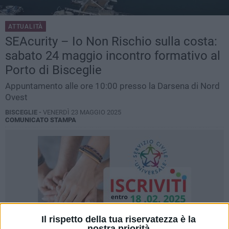
ATTUALITÀ
SEAcurity – Io Non Rischio sulla costa:
sabato 24 maggio incontro formativo al
Porto di Bisceglie
Appuntamento alle ore 10:00 presso la Darsena di Nord
Ovest
BISCEGLIE -
VENERDÌ 23 MAGGIO 2025
COMUNICATO STAMPA
Il rispetto della tua riservatezza è la
nostra priorità