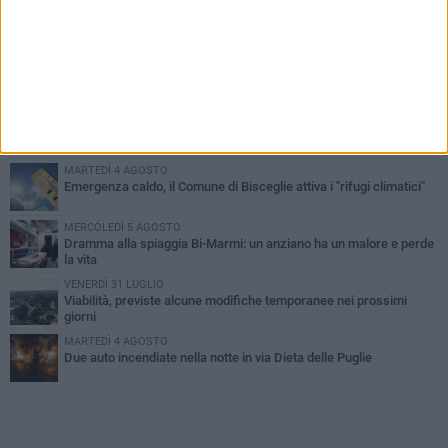
PIÙ LETTI QUESTA SETTIMANA
SABATO 1 AGOSTO
Contrasto allo spaccio di droga, due arresti dei carabinieri a
Bisceglie
VENERDÌ 31 LUGLIO
Torna l'appuntamento con la Pastasciutta antifascista a Bisceglie
MARTEDÌ 4 AGOSTO
Emergenza caldo, il Comune di Bisceglie attiva i "rifugi climatici"
MERCOLEDÌ 5 AGOSTO
Dramma alla spiaggia Bi-Marmi: un anziano ha un malore e perde
la vita
VENERDÌ 31 LUGLIO
Viabilità, previste alcune modifiche temporanee nei prossimi
giorni
MARTEDÌ 4 AGOSTO
Due auto incendiate nella notte in via Dieta delle Puglie