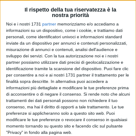
Il rispetto della tua riservatezza è la
nostra priorità
15
Noi e i nostri 1731
partner
memorizziamo e/o accediamo a
informazioni su un dispositivo, come i cookie, e trattiamo dati
personali, come identificatori univoci e informazioni standard
inviate da un dispositivo per annunci e contenuti personalizzati,
Si è svolto nei giorni l'ultimo incontro "Fuori stagione" di
misurazione di annunci e contenuti, analisi dell'audience e
Bicomix, l'evento estivo dedicato al fumetto e al cosplay, in
sviluppo dei servizi.
Con la tua autorizzazione noi e i nostri
programma sul porto turistico di Bisceglie il 19 e 20 agosto
partner possiamo utilizzare dati precisi di geolocalizzazione e
prossimi. Ospiti dell'appuntamento, tenutosi al Teatro
identificazione tramite la scansione del dispositivo. Puoi fare clic
Politeama,
Marco Taddei
e
La Came
. I due hanno presentato
per consentire a noi e ai nostri 1731 partner il trattamento per le
"Malanotte – La maledizione della Pantafa", graphic novel
finalità sopra descritte. In alternativa puoi accedere a
edito da Coconino Press, candidato ai Premi Micheluzzi
informazioni più dettagliate e modificare le tue preferenze prima
di acconsentire o di negare il consenso.
Si rende noto che alcuni
2023 come "Miglior fumetto italiano" e ideato nell'ambito di
trattamenti dei dati personali possono non richiedere il tuo
un più ampio progetto crossmediale con il film "Pantafa", il
consenso, ma hai il diritto di opporti a tale trattamento. Le tue
primo horror prodotto da Fandango con Rai Cinema, che si
preferenze si applicheranno solo a questo sito web. Puoi
posiziona come sequel della storia raccontata nel volume di
modificare le tue preferenze o revocare il consenso in qualsiasi
Taddei e La Came.
momento tornando su questo sito e facendo clic sul pulsante
"Privacy" in fondo alla pagina web.