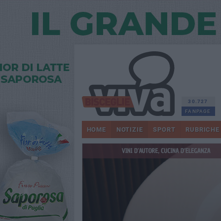
30.727
FANPAGE
HOME
NOTIZIE
SPORT
RUBRICHE