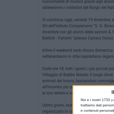
nuovamente di musica grazie agli alunni d
allieteranno i visitatori del Borgo del Nat
Si comincia oggi, venerdì 19 dicembre, d
5H dell'Istituto Comprensivo "S. G. Bosco
dicembre con gli alunni delle sezioni A, 
Battisti - Ferraris" (plesso Carrara Gioia).
Infine il weekend sarà chiuso domenica 
settecentesco in stile napoletano organ
Dalle ore 18, tutti i giorni, i più piccol
Villaggio di Babbo Natale: il luogo dove po
animali del bosco, lasciandosi coinvolger
all'incontro più speciale dell'anno, quel
I
le loro lettere e scattarsi una foto insiem
Noi e i nostri 1733
p
Ultimi giorni, inoltre, per visitare il Merc
trattiamo dati person
e contenuti personali
organizzato in collaborazione con numero