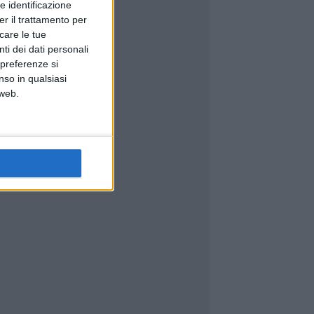
e identificazione
er il trattamento per
icare le tue
ti dei dati personali
 preferenze si
nso in qualsiasi
 web.