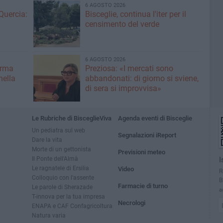
6 AGOSTO 2026
Quercia:
Bisceglie, continua l'iter per il
censimento del verde
6 AGOSTO 2026
erma
Preziosa: «I mercati sono
nella
abbandonati: di giorno si sviene,
di sera si improvvisa»
Le Rubriche di BisceglieViva
Agenda eventi di Bisceglie
Un pediatra sul web
Segnalazioni iReport
Dare la vita
Morte di un gettonista
Previsioni meteo
Il Ponte dell'Almà
I
Le ragnatele di Ersilia
Video
R
Colloquio con l'assente
B
Farmacie di turno
Le parole di Sherazade
a
T-innova per la tua impresa
Necrologi
ENAPA e CAF Confagricoltura
Natura varia