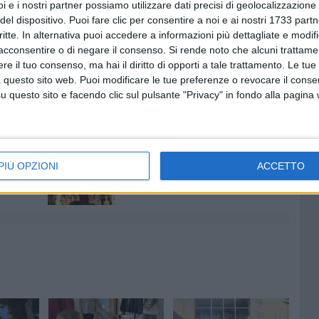
i e i nostri partner possiamo utilizzare dati precisi di geolocalizzazione 
atale sostenendo chi ogni giorno è impegnato sul territorio
del dispositivo. Puoi fare clic per consentire a noi e ai nostri 1733 partn
ale.
critte. In alternativa puoi accedere a informazioni più dettagliate e modif
acconsentire o di negare il consenso.
Si rende noto che alcuni trattamen
iazione Borgo Antico, con il patrocinio del Comune di
e il tuo consenso, ma hai il diritto di opporti a tale trattamento. Le tue
 questo sito web. Puoi modificare le tue preferenze o revocare il conse
questo sito e facendo clic sul pulsante "Privacy" in fondo alla pagina
7 AGOSTO 2026
 Mino
Festa patronale, il programma
PIÙ OPZIONI
ACCETTO
ccella:
completo di venerdì 7 agosto