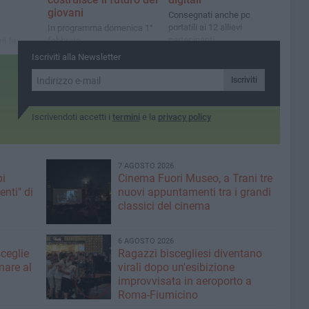
giovani
Consegnati anche pc
portatili ai 12 allievi
In programma domenica 1°
partecipanti
febbraio
rà la
ani
Iscriviti alla Newsletter
Iscriviti
Iscrivendoti accetti i
termini
e la
privacy policy
7 AGOSTO 2026
pi
Cinema Fuori Museo, a Trani tre
enti" di
nuovi appuntamenti tra i grandi
classici del cinema
6 AGOSTO 2026
sceglie
Ragazzi biscegliesi diventano
nare al
virali dopo un'esibizione
improvvisata in aeroporto a
Roma-Fiumicino