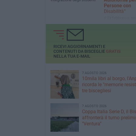
Persone con
Disabilità”
Il 23 febbraio si ter
presentazione a Tr
RICEVI AGGIORNAMENTI E
CONTENUTI DA BISCEGLIE
GRATIS
NELLA TUA E-MAIL
7 AGOSTO 2026
10mila libri al borgo, l'An
ricorda le "memorie resist
tre biscegliesi
7 AGOSTO 2026
Coppa Italia Serie D, il Bi
affronterà il turno prelimi
"Ventura"