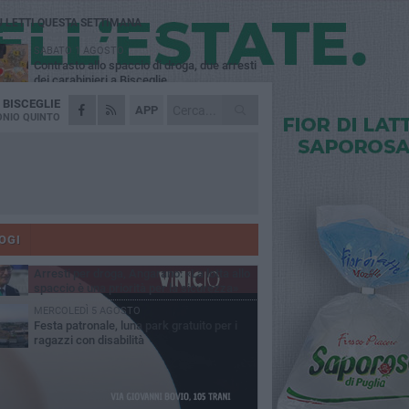
Ù LETTI QUESTA SETTIMANA
SABATO 1 AGOSTO
Contrasto allo spaccio di droga, due arresti
dei carabinieri a Bisceglie
A
BISCEGLIE
MARTEDÌ 4 AGOSTO
APP
Emergenza caldo, il Comune di Bisceglie
NIO QUINTO
attiva i "rifugi climatici"
MERCOLEDÌ 5 AGOSTO
Dramma alla spiaggia Bi-Marmi: un
anziano ha un malore e perde la vita
MARTEDÌ 4 AGOSTO
Due auto incendiate nella notte in via Dieta
delle Puglie
OGI
SABATO 1 AGOSTO
Arresti per droga, Angarano: «La lotta allo
spaccio è una priorità per la sicurezza»
MERCOLEDÌ 5 AGOSTO
Festa patronale, luna park gratuito per i
ragazzi con disabilità