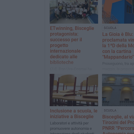
ETwinning, Bisceglie
SCUOLA
protagonista:
La Gioia è Blu:
successo per il
proclamata vin
progetto
la 1ªD della Mo
internazionale
con la cartina
dedicato alle
"Mappandario"
biblioteche
Proseguono, tra apr
L’I.C. Don Uva-Cosmai ha
maggio, le propost
partecipato a “The Heart of
innovative del servi
My School: My Library”
assistenza educat
specialistica dell'
territoriale Trani-B
Inclusione a scuola, le
SCUOLA
iniziative a Bisceglie
Bisceglie, al vi
Tirocini del Pr
Laboratori e attività per
PNRR “Percorsi
promuovere autonomia e
Autonomia pe
integrazione degli studenti