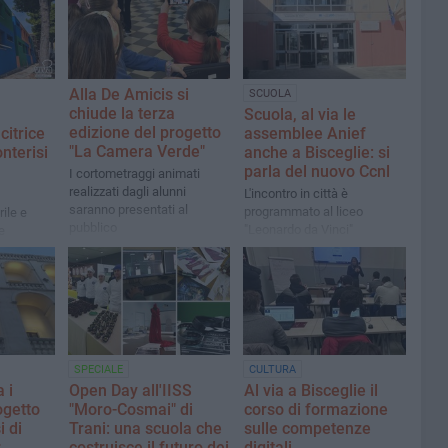
Alla De Amicis si
SCUOLA
chiude la terza
Scuola, al via le
edizione del progetto
citrice
assemblee Anief
"La Camera Verde"
nterisi
anche a Bisceglie: si
parla del nuovo Ccnl
I cortometraggi animati
realizzati dagli alunni
L'incontro in città è
saranno presentati al
programmato al liceo
ile e
pubblico
"Leonardo da Vinci"
e
zio di
iva
Ambito
isceglie
SPECIALE
CULTURA
a i
Open Day all'IISS
Al via a Bisceglie il
ogetto
"Moro-Cosmai" di
corso di formazione
 di
Trani: una scuola che
sulle competenze
r
costruisce il futuro dei
digitali