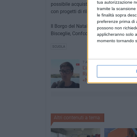
tua autorizzazione no
possibile acquistare i propri regali di N
tramite la scansione 
con progetti di rilevanza sociale e cultur
le finalità sopra des
preferenze prima di 
Il Borgo del Natale è promosso da Assoc
possono non richieder
Bisceglie, Confcommercio e Assolocali.
applicheranno solo a
momento tornando su 
SCUOLA
7 AGOSTO 2026
L'appello della moglie di
Racanati alla ministra Ro
«Non dimenticatelo»
Altri contenuti a tema