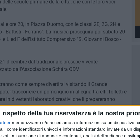
elle scuole primarie della città, che con le loro voci
ale.
alle ore 20, in Piazza Duomo, con le classi 2E, 2G, 2H e
 - Battisti - Ferraris". La musica proseguirà poi sabato 20
H e L ed F dell'Istituto Comprensivo "S. Giovanni Bosco -
21 dicembre dal tradizionale presepe vivente
izzato dall'Associazione Schára ODV.
i potranno come sempre divertirsi visitando il Grande
ter trascorrere un pomeriggio in allegria tra elfi, folletti e
e in divertenti laboratori creativi che li prepareranno
lo con Babbo Natale in persona, che li aspetta per leggere
l rispetto della tua riservatezza è la nostra prior
e.
artner
memorizziamo e/o accediamo a informazioni su un dispositivo, c
atino della Solidarietà in via Cardinale Dell'Olio,
ali, come identificatori univoci e informazioni standard inviate da un di
zzati, misurazione di annunci e contenuti, analisi dell'audience e svilupp
se realtà del terzo settore cittadino, da cui sarà