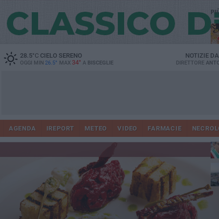
PI
28.5
°C
CIELO SERENO
NOTIZIE D
34°
OGGI MIN
26.5°
MAX
A
BISCEGLIE
DIRETTORE
ANTO
AGENDA
IREPORT
METEO
VIDEO
FARMACIE
NECROL