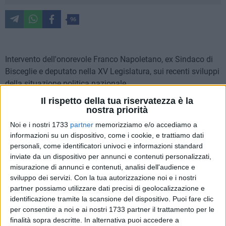
96
Intervento dell'onorevole Franco Napoletano, ex Sindaco di
Bisceglie e deputato nella XV Legislatura, sui recenti sviluppi
della situazione politica nazionale
Il rispetto della tua riservatezza è la
La stampa straniera più qualificata lo chiama
nostra priorità
"
Demolition man
", per la sua tendenza a
Noi e i nostri 1733
partner
memorizziamo e/o accediamo a
sfasciare tutto.
informazioni su un dispositivo, come i cookie, e trattiamo dati
Per noi Matteo Renzi rimane, più
personali, come identificatori univoci e informazioni standard
semplicemente, "
il bullo di Firenze"
.
inviate da un dispositivo per annunci e contenuti personalizzati,
Secondo un celebre aforisma dello scrittore
misurazione di annunci e contenuti, analisi dell'audience e
Oscar Wilde, Renzi a tutto può resistere,
sviluppo dei servizi.
Con la tua autorizzazione noi e i nostri
tranne che alla tentazione… di ridurre in pezzi
partner possiamo utilizzare dati precisi di geolocalizzazione e
e di danneggiare ciò che non ruota intorno
identificazione tramite la scansione del dispositivo. Puoi fare clic
alla sua persona. Anche se si trattasse del
per consentire a noi e ai nostri 1733 partner il trattamento per le
Paese, alla prese con una grave pandemia.
finalità sopra descritte. In alternativa puoi accedere a