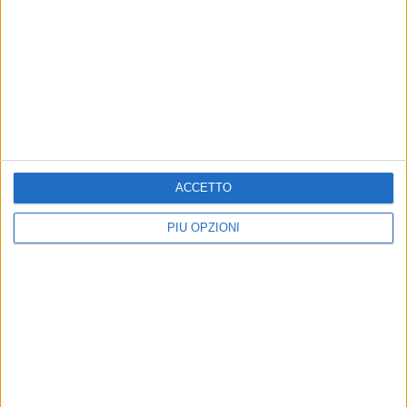
ACCETTO
PIÙ OPZIONI
Altri contenuti a tema