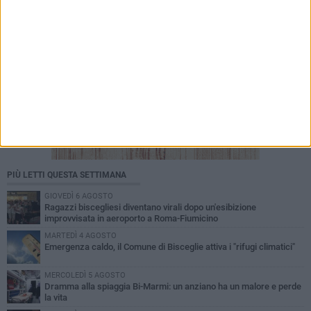
PIÙ LETTI QUESTA SETTIMANA
GIOVEDÌ 6 AGOSTO
Ragazzi biscegliesi diventano virali dopo un'esibizione
improvvisata in aeroporto a Roma-Fiumicino
MARTEDÌ 4 AGOSTO
Emergenza caldo, il Comune di Bisceglie attiva i "rifugi climatici"
MERCOLEDÌ 5 AGOSTO
Dramma alla spiaggia Bi-Marmi: un anziano ha un malore e perde
la vita