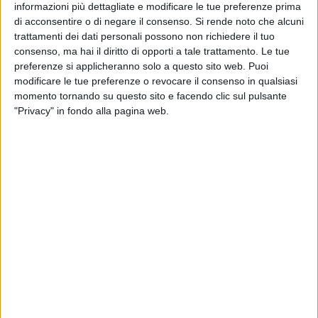
La sua arrogante "
coazione a ripetere
", come
informazioni più dettagliate e modificare le tue preferenze prima
direbbe Freud, lo rende sleale e inaffidabile.
di acconsentire o di negare il consenso.
Si rende noto che alcuni
È inutile fare accordi con lui: prima o poi,
trattamenti dei dati personali possono non richiedere il tuo
tradirà.
consenso, ma hai il diritto di opporti a tale trattamento. Le tue
preferenze si applicheranno solo a questo sito web. Puoi
Un tempo ha entusiasmato gli elettori, con le
modificare le tue preferenze o revocare il consenso in qualsiasi
sue promesse di riforme che, in realtà, erano
momento tornando su questo sito e facendo clic sul pulsante
controriforme. Oggi è tra le figure più
"Privacy" in fondo alla pagina web.
impopolari d'Italia.
Vi ricordate quello che ha fatto le scarpe al
suo amico di partito Enrico Letta (Enrico, stai
sereno!), perché voleva prenderne il posto di
presidente del consiglio?
Ve lo ricordate quello che ha eliminato la
tutela dell'articolo18 dello Statuto dei
lavoratori e ha aumentato il lavoro precario?
E quello che ha salvato quelle banche che
hanno rovinato tantissimi cittadini, che ha
salvato la banca di famiglia dell'allora
ministro Boschi?
E quello, ancora, che voleva demolire la