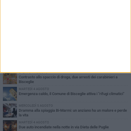
PIÙ LETTI QUESTA SETTIMANA
SABATO 1 AGOSTO
Contrasto allo spaccio di droga, due arresti dei carabinieri a
Bisceglie
MARTEDÌ 4 AGOSTO
Emergenza caldo, il Comune di Bisceglie attiva i "rifugi climatici"
MERCOLEDÌ 5 AGOSTO
Dramma alla spiaggia Bi-Marmi: un anziano ha un malore e perde
la vita
MARTEDÌ 4 AGOSTO
Due auto incendiate nella notte in via Dieta delle Puglie