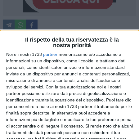
Il rispetto della tua riservatezza è la
nostra priorità
Il dirigente dell'Ufficio di Piano, Alessandro Nicola Attolico,
Noi e i nostri 1733
partner
memorizziamo e/o accediamo a
rende noto che nell'ambito del Servizio di Assistenza
informazioni su un dispositivo, come i cookie, e trattiamo dati
Educativa Specialistica per l'autonomia e la comunicazione
personali, come identificatori univoci e informazioni standard
rivolto agli alunni con disabilità delle scuole d'infanzia,
inviate da un dispositivo per annunci e contenuti personalizzati,
primarie e secondarie di primo grado di Trani e Bisceglie,
misurazione di annunci e contenuti, analisi dell'audience e
gestito dalla Cooperativa S.A.I.D., vengano promosse
sviluppo dei servizi.
Con la tua autorizzazione noi e i nostri
partner possiamo utilizzare dati precisi di geolocalizzazione e
numerose iniziative di integrazione, socializzazione e
identificazione tramite la scansione del dispositivo. Puoi fare clic
valorizzazione delle competenze dei ragazzi e delle ragazze
per consentire a noi e ai nostri 1733 partner il trattamento per le
sia all'interno che all'esterno della scuola, al fine di favorire il
finalità sopra descritte. In alternativa puoi accedere a
benessere e l'autonomia degli alunni nella sua interezza e
informazioni più dettagliate e modificare le tue preferenze prima
specificità.
di acconsentire o di negare il consenso.
Si rende noto che alcuni
trattamenti dei dati personali possono non richiedere il tuo
consenso, ma hai il diritto di opporti a tale trattamento. Le tue