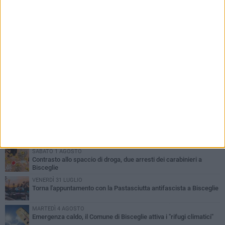
PIÙ LETTI QUESTA SETTIMANA
SABATO 1 AGOSTO
Contrasto allo spaccio di droga, due arresti dei carabinieri a
Bisceglie
VENERDÌ 31 LUGLIO
Torna l'appuntamento con la Pastasciutta antifascista a Bisceglie
MARTEDÌ 4 AGOSTO
Emergenza caldo, il Comune di Bisceglie attiva i "rifugi climatici"