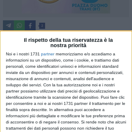
2
Il rispetto della tua riservatezza è la
nostra priorità
L'Associazione Pasticcerie Storiche Biscegliesi "Il Sospiro di
Noi e i nostri 1731
partner
memorizziamo e/o accediamo a
Bisceglie" chiude il 2025 con un bilancio ampiamente
informazioni su un dispositivo, come i cookie, e trattiamo dati
positivo, confermandosi presidio autorevole nella tutela e
personali, come identificatori univoci e informazioni standard
valorizzazione di uno dei patrimoni gastronomici più
inviate da un dispositivo per annunci e contenuti personalizzati,
identitari della Puglia e dell'Italia intera: il Sospiro di
misurazione di annunci e contenuti, analisi dell'audience e
Bisceglie, emblema riconosciuto della città e simbolo di una
sviluppo dei servizi.
Con la tua autorizzazione noi e i nostri
partner possiamo utilizzare dati precisi di geolocalizzazione e
tradizione che continua a parlare al presente e al futuro.
identificazione tramite la scansione del dispositivo. Puoi fare clic
per consentire a noi e ai nostri 1731 partner il trattamento per le
Nata otto anni fa dall'incontro tra maestri pasticcieri
finalità sopra descritte. In alternativa puoi accedere a
affermati e nuove promettenti leve, l'Associazione
informazioni più dettagliate e modificare le tue preferenze prima
rappresenta oggi il progetto più longevo, strutturato e
di acconsentire o di negare il consenso.
Si rende noto che alcuni
gratificante nel panorama locale, grazie a un lavoro costante
trattamenti dei dati personali possono non richiedere il tuo