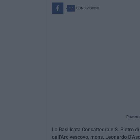
17
CONDIVISIONI
Powere
La
Basilicata Concattedrale
S. Pietro
d
dall'Arcivescovo
,
mons. Leonardo D'As