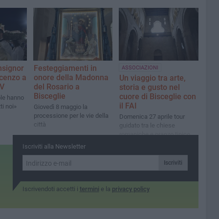
nsignor
Festeggiamenti in
ASSOCIAZIONI
cenzo a
onore della Madonna
Un viaggio tra arte,
IV
del Rosario a
storia e gusto nel
Bisceglie
cuore di Bisceglie con
ole hanno
il FAI
ti noi»
Giovedì 8 maggio la
processione per le vie della
Domenica 27 aprile tour
città
guidato tra le chiese
romaniche e pranzo tipico.
Esperienza immersiva con
Iscriviti alla Newsletter
visori VR alla Concattedrale
di San Pietro
Iscriviti
Iscrivendoti accetti i
termini
e la
privacy policy