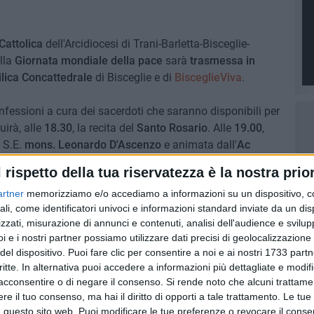
Cattolica
dell'Arcidiocesi di Trani-Barletta-Bisceglie-
lla
Giornata mondiale della pace
sarà
trasmessa in
lica Concattedrale
di Bisceglie e di
BisceglieViva
.
onfessioni a cura dei sacerdoti che saranno disponibili per
uirà, alle
18.30
, la recita del
Santo Rosario
. Alle
19.00
,
 S.E.
mons. Leonardo D'Ascenzo
e animata dall'
Ac
l rispetto della tua riservatezza è la nostra prior
artner
memorizziamo e/o accediamo a informazioni su un dispositivo, c
sceglie
sarà
Chiesa giubilare
(
come raccontato da
ali, come identificatori univoci e informazioni standard inviate da un di
partecipando alla S. Messa
sarà possibile
lucrare
zzati, misurazione di annunci e contenuti, analisi dell'audience e svilupp
ieste.
i e i nostri partner possiamo utilizzare dati precisi di geolocalizzazione 
del dispositivo. Puoi fare clic per consentire a noi e ai nostri 1733 partn
DI BISCEGLIE
BASILICA CONCATTEDRALE
critte. In alternativa puoi accedere a informazioni più dettagliate e modif
acconsentire o di negare il consenso.
Si rende noto che alcuni trattamen
7 AGOSTO 2026
e il tuo consenso, ma hai il diritto di opporti a tale trattamento. Le tue
 Mino
Festa patronale, il programma
 questo sito web. Puoi modificare le tue preferenze o revocare il conse