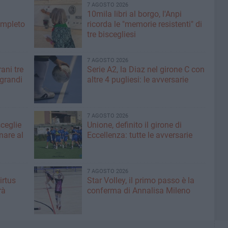
7 AGOSTO 2026
10mila libri al borgo, l'Anpi
ompleto
ricorda le "memorie resistenti" di
tre biscegliesi
7 AGOSTO 2026
ani tre
Serie A2, la Diaz nel girone C con
 grandi
altre 4 pugliesi: le avversarie
7 AGOSTO 2026
sceglie
Unione, definito il girone di
nare al
Eccellenza: tutte le avversarie
7 AGOSTO 2026
irtus
Star Volley, il primo passo è la
rà
conferma di Annalisa Mileno