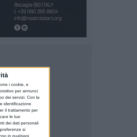
ità
ome i cookie, e
spositivo per annunci
o dei servizi.
Con la
e identificazione
er il trattamento per
icare le tue
ti dei dati personali
 preferenze si
nso in qualsiasi