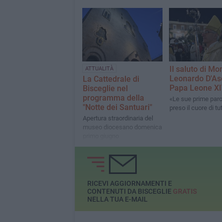
Il saluto di Mo
ATTUALITÀ
Leonardo D'As
La Cattedrale di
Papa Leone X
Bisceglie nel
programma della
«Le sue prime par
"Notte dei Santuari"
preso il cuore di tut
Apertura straordinaria del
museo diocesano domenica
primo giugno
RICEVI AGGIORNAMENTI E
CONTENUTI DA BISCEGLIE
GRATIS
NELLA TUA E-MAIL