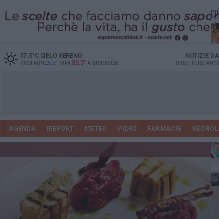
PI
37.5
°C
CIELO SERENO
NOTIZIE D
33.5°
OGGI MIN
25.5°
MAX
A
BISCEGLIE
DIRETTORE
ANTO
AGENDA
IREPORT
METEO
VIDEO
FARMACIE
NECROL