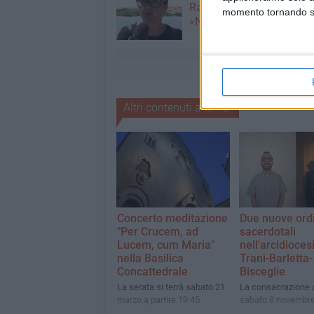
Racanati alla ministra Ro
momento tornando su 
«Non dimenticatelo»
Altri contenuti a tema
Concerto meditazione
Due nuove ord
"Per Crucem, ad
sacerdotali
Lucem, cum Maria"
nell'arcidiocesi
nella Basilica
Trani-Barletta-
Concattedrale
Bisceglie
La serata si terrà sabato 21
La consacrazione 
marzo a partire 19:45
sabato 8 novembr