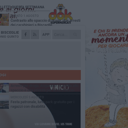
Ù LETTI QUESTA SETTIMANA
SABATO 1 AGOSTO
Contrasto allo spaccio di droga, due arresti
dei carabinieri a Bisceglie
A
BISCEGLIE
MARTEDÌ 4 AGOSTO
APP
Emergenza caldo, il Comune di Bisceglie
NIO QUINTO
attiva i "rifugi climatici"
MERCOLEDÌ 5 AGOSTO
Dramma alla spiaggia Bi-Marmi: un
anziano ha un malore e perde la vita
MARTEDÌ 4 AGOSTO
Due auto incendiate nella notte in via Dieta
delle Puglie
OGI
SABATO 1 AGOSTO
Arresti per droga, Angarano: «La lotta allo
spaccio è una priorità per la sicurezza»
MERCOLEDÌ 5 AGOSTO
Festa patronale, luna park gratuito per i
ragazzi con disabilità