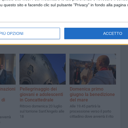
ccella:
completo di venerdì 7 agosto
questo sito e facendo clic sul pulsante "Privacy" in fondo alla pagina
PIÙ OPZIONI
ACCETTO
inazioni
Pellegrinaggio dei
Domenica primo
giovani e adolescenti
giugno la benedizione
 di
in Concattedrale
del mare
Ritrovo domenica 20 luglio
Alle 19.45 partirà la
sul torrione Sant’Angelo alle
processione verso il porto
18
cittadino dove avverrà il rito
avverrà
e