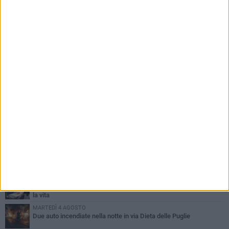
PIÙ LETTI QUESTA SETTIMANA
GIOVEDÌ 6 AGOSTO
Ragazzi biscegliesi diventano virali dopo un'esibizione
improvvisata in aeroporto a Roma-Fiumicino
MARTEDÌ 4 AGOSTO
Emergenza caldo, il Comune di Bisceglie attiva i "rifugi climatici"
MERCOLEDÌ 5 AGOSTO
Dramma alla spiaggia Bi-Marmi: un anziano ha un malore e perde
la vita
MARTEDÌ 4 AGOSTO
Due auto incendiate nella notte in via Dieta delle Puglie