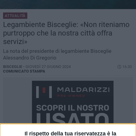
ATTUALITÀ
Legambiente Bisceglie: «Non riteniamo
purtroppo che la nostra città offra
servizi»
La nota del presidente di legambiente Bisceglie
Alessandro Di Gregorio
BISCEGLIE -
GIOVEDÌ 27 GIUGNO 2024
16.30
COMUNICATO STAMPA
Il rispetto della tua riservatezza è la