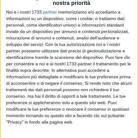
nostra priorità
Noi e i nostri 1733
partner
memorizziamo e/o accediamo a
informazioni su un dispositivo, come i cookie, e trattiamo dati
personali, come identificatori univoci e informazioni standard
inviate da un dispositivo per annunci e contenuti personalizzati,
31
misurazione di annunci e contenuti, analisi dell'audience e
sviluppo dei servizi.
Con la tua autorizzazione noi e i nostri
partner possiamo utilizzare dati precisi di geolocalizzazione e
identificazione tramite la scansione del dispositivo. Puoi fare clic
«Desideriamo spiegare quanto apparso sulla stampa,
per consentire a noi e ai nostri 1733 partner il trattamento per le
relativamente all'assegnazione delle 'vele' di Legambiente.
finalità sopra descritte. In alternativa puoi accedere a
Bisceglie mantiene le 4 vele precedenti, non ne guadagna
informazioni più dettagliate e modificare le tue preferenze prima
altre» così in una nota stampa Alessandro Di Gregorio
di acconsentire o di negare il consenso.
Si rende noto che alcuni
presidente di Legambiente Bisceglie
in merito a quanto
trattamenti dei dati personali possono non richiedere il tuo
diffuso nei giorni scorsi dal primo cittadino Angelantonio
consenso, ma hai il diritto di opporti a tale trattamento. Le tue
Angarano
.
preferenze si applicheranno solo a questo sito web. Puoi
modificare le tue preferenze o revocare il consenso in qualsiasi
momento tornando su questo sito e facendo clic sul pulsante
«I criteri relativi all'assegnazione sono suddivisi in 5
"Privacy" in fondo alla pagina web.
categorie - spiega il presidente di Legambiente Bisceglie -
Petali: stato di conservazione del territorio. La nostra città ne