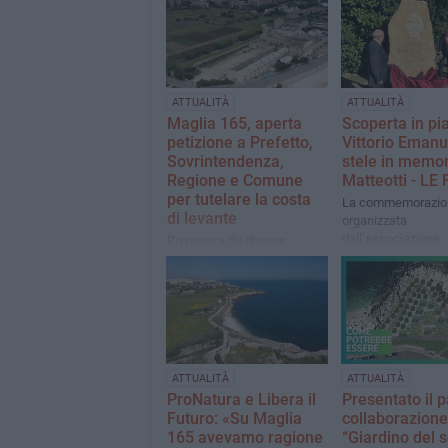
ATTUALITÀ
ATTUALITÀ
Maglia 165, aperta
Scoperta in pi
petizione a Prefetto,
Vittorio Emanu
Sovrintendenza,
stele in memor
Regione e Comune
Matteotti - LE
per tutelare la costa
La commemorazio
di levante
organizzata
dall’associazione
Promossa da diverse
Mazziniana in occa
associazioni, sarà aperta
centenario della m
alle sottoscrizioni fino al 4
luglio
ATTUALITÀ
ATTUALITÀ
ProNatura e Libera il
Presentato il p
Futuro: «Su Maglia
collaborazione 
165 avevamo ragione
“Giardino del s