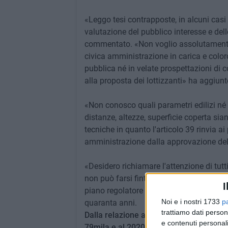
«Leggo tesi contrapposte, in alcuni casi
valutazione del pubblico interesse e dell
commentato. «Non voglio assolutamente e
civica amministrazione in carica e color
pubblica né in velate prospettazioni di 
alla proposta dei lottizzanti» ha aggiunt
«Non conosco quali parametri edilizi né 
distanze, altezze, superficie coperta si
tecniche in quanto l'articolo 39 rinvia a
amministrazione dalla approvazione del 
«Desidero richiamare l'attenzione di tutt
non può farsi finta che non esista. Vale
I
piano regolatore generale su di un incre
Noi e i nostri 1733
p
quaranta anni.
trattiamo dati person
Dalla relazione al Piano, infatti, si evi
e contenuti personali
79mila e al 2020 ben 91mila.