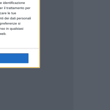
e identificazione
er il trattamento per
icare le tue
ti dei dati personali
 preferenze si
nso in qualsiasi
 web.