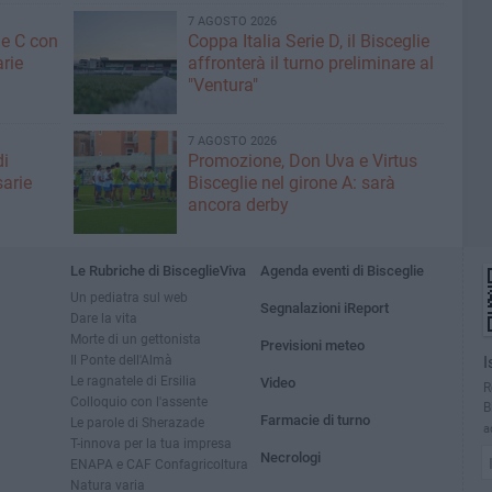
7 AGOSTO 2026
ne C con
Coppa Italia Serie D, il Bisceglie
arie
affronterà il turno preliminare al
"Ventura"
7 AGOSTO 2026
di
Promozione, Don Uva e Virtus
sarie
Bisceglie nel girone A: sarà
ancora derby
Le Rubriche di BisceglieViva
Agenda eventi di Bisceglie
Un pediatra sul web
Segnalazioni iReport
Dare la vita
Morte di un gettonista
Previsioni meteo
Il Ponte dell'Almà
I
Le ragnatele di Ersilia
Video
R
Colloquio con l'assente
B
Farmacie di turno
Le parole di Sherazade
a
T-innova per la tua impresa
Necrologi
ENAPA e CAF Confagricoltura
Natura varia