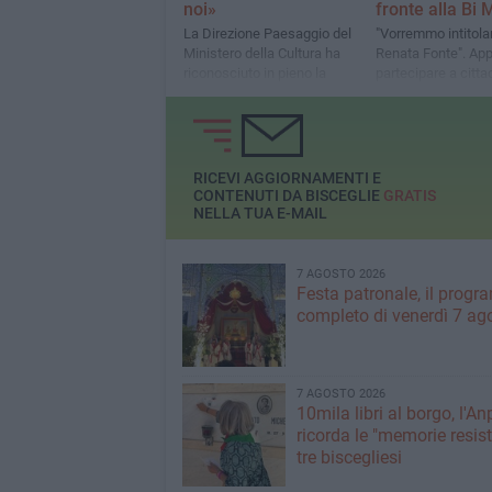
noi»
fronte alla Bi
La Direzione Paesaggio del
"Vorremmo intitolar
Ministero della Cultura ha
Renata Fonte". App
riconosciuto in pieno la
partecipare a cittad
fondatezza dell'opposizione
associazioni, terzo
del gruppo alla lottizzazione
imprese.
RICEVI AGGIORNAMENTI E
CONTENUTI DA BISCEGLIE
GRATIS
NELLA TUA E-MAIL
7 AGOSTO 2026
Festa patronale, il prog
completo di venerdì 7 ag
7 AGOSTO 2026
10mila libri al borgo, l'An
ricorda le "memorie resist
tre biscegliesi