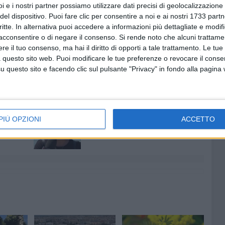
i e i nostri partner possiamo utilizzare dati precisi di geolocalizzazione 
del dispositivo. Puoi fare clic per consentire a noi e ai nostri 1733 partn
dovrebbe cedere e portare l'attuale amministrazione a
critte. In alternativa puoi accedere a informazioni più dettagliate e modif
 il procedimento in favore dei lottizzanti o in favore del
acconsentire o di negare il consenso.
Si rende noto che alcuni trattamen
egli abitanti con un ridimensionamento delle zone
e il tuo consenso, ma hai il diritto di opporti a tale trattamento. Le tue
 questo sito web. Puoi modificare le tue preferenze o revocare il conse
Biagio Lorusso
.
questo sito e facendo clic sul pulsante "Privacy" in fondo alla pagina
7 AGOSTO 2026
lendario
L'appello della moglie di Mino
PIÙ OPZIONI
ACCETTO
tera
Racanati alla ministra Roccella:
«Non dimenticatelo»