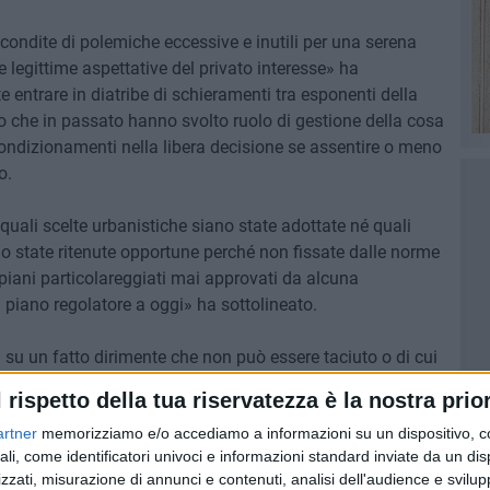
 condite di polemiche eccessive e inutili per una serena
e legittime aspettative del privato interesse» ha
ntrare in diatribe di schieramenti tra esponenti della
o che in passato hanno svolto ruolo di gestione della cosa
condizionamenti nella libera decisione se assentire o meno
o.
quali scelte urbanistiche siano state adottate né quali
ano state ritenute opportune perché non fissate dalle norme
i piani particolareggiati mai approvati da alcuna
piano regolatore a oggi» ha sottolineato.
i su un fatto dirimente che non può essere taciuto o di cui
 a dire, il presupposto non reale del proporzionamento del
l rispetto della tua riservatezza è la nostra prior
mento errato in un arco di tempo anch'esso errato di
artner
memorizziamo e/o accediamo a informazioni su un dispositivo, c
ali, come identificatori univoci e informazioni standard inviate da un di
nce che al 2000 gli abitanti sarebbero stati 68500, al 2010
zzati, misurazione di annunci e contenuti, analisi dell'audience e svilupp