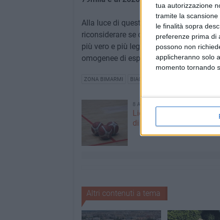
tua autorizzazione no
tramite la scansione 
Alla luce di questi dati ogni altra tesi 
le finalità sopra des
riconsiderare se concludere positivamente
preferenze prima di 
più vero e più legale dato del numero d
possono non richieder
applicheranno solo a
omogenee di espansione» ha concluso
momento tornando su 
ZONA BIMARMI
BIAGIO LORUSSO
MAGLIA 165
8 AGOSTO 2026
Lions, ufficializzato il ca
di Serie B2: debutto a Ma
Altri contenuti a tema