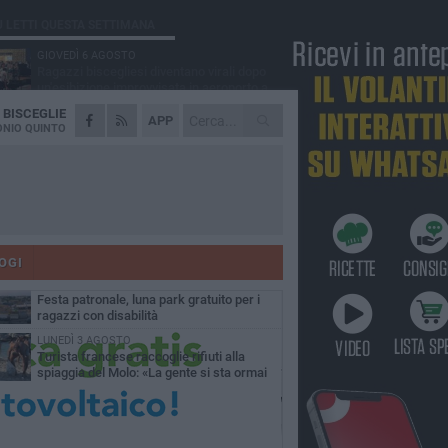
Ù LETTI QUESTA SETTIMANA
GIOVEDÌ 6 AGOSTO
Ragazzi biscegliesi diventano virali dopo
un'esibizione improvvisata in aeroporto a
ma-Fiumicino
A
BISCEGLIE
MARTEDÌ 4 AGOSTO
APP
Emergenza caldo, il Comune di Bisceglie
NIO QUINTO
attiva i "rifugi climatici"
MERCOLEDÌ 5 AGOSTO
Dramma alla spiaggia Bi-Marmi: un
anziano ha un malore e perde la vita
MARTEDÌ 4 AGOSTO
Due auto incendiate nella notte in via Dieta
delle Puglie
OGI
MERCOLEDÌ 5 AGOSTO
Festa patronale, luna park gratuito per i
ragazzi con disabilità
LUNEDÌ 3 AGOSTO
Turista francese raccoglie rifiuti alla
spiaggia del Molo: «La gente si sta ormai
ituando»