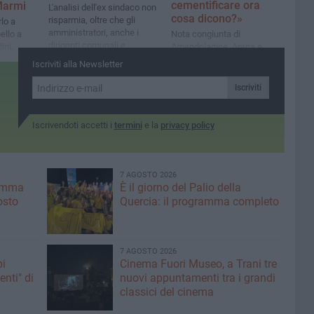
cementificare ora
 Marmi
L'analisi dell'ex sindaco non
cosa dicono?»
risparmia, oltre che gli
lo a
amministratori, anche i
ello a
Nota congiunta di
dirigenti comunali e
ini,
Amendolagine, Arena e
regionali
 settore e
Sasso
Iscriviti alla Newsletter
Iscriviti
Iscrivendoti accetti i
termini
e la
privacy policy
7 AGOSTO 2026
ramma
È il giorno del Palio della
osto
Quercia: il programma completo
7 AGOSTO 2026
pi
Cinema Fuori Museo, a Trani tre
enti" di
nuovi appuntamenti tra i grandi
classici del cinema