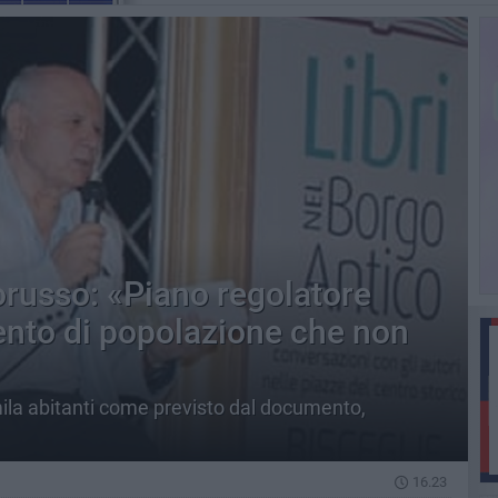
orusso: «Piano regolatore
ento di popolazione che non
mila abitanti come previsto dal documento,
16.23