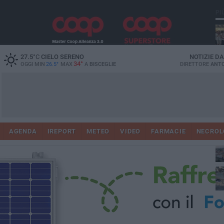
PI
Ro
27.5
°C
CIELO SERENO
NOTIZIE D
34°
OGGI MIN
26.5°
MAX
A
BISCEGLIE
DIRETTORE
ANTO
AGENDA
IREPORT
METEO
VIDEO
FARMACIE
NECROL
ab