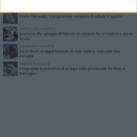
SABATO 8 AGOSTO
Festa Patronale, il programma completo di sabato 8 agosto
MERCOLEDÌ 5 AGOSTO
Dramma alla spiaggia Bi-Marmi: un anziano ha un malore e perde
la vita
DOMENICA 9 AGOSTO
Incendio in un appartamento di viale Calace, evacuate due
famiglie
SABATO 8 AGOSTO
«Segnalata la presenza di un lupo sulla provinciale tra Ruvo e
Bisceglie»