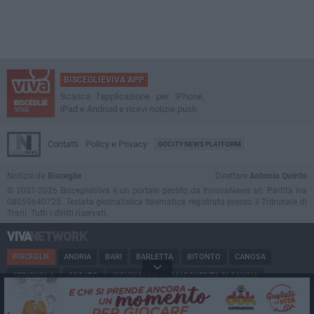
BISCEGLIEVIVA APP
Scarica l'applicazione per iPhone,
iPad e Android e ricevi notizie push
Contatti
Policy e Privacy
GOCITY NEWS PLATFORM
Notizie da
Bisceglie
Direttore
Antonio Quinto
© 2001-2026 BisceglieViva è un portale gestito da InnovaNews srl. Partita iva
08059640725. Testata giornalistica telematica registrata presso il Tribunale di
Trani. Tutti i diritti riservati.
BISCEGLIE
ANDRIA
BARI
BARLETTA
BITONTO
CANOSA
CERIGNOLA
CORATO
GIOVINAZZO
MARGHERITA DI SAVOIA
MINERVINO
MODUGNO
MOLFETTA
PUGLIA
RUVO
SAN FERDINANDO
SPINAZZOLA
TERLIZZI
TRANI
TRINITAPOLI