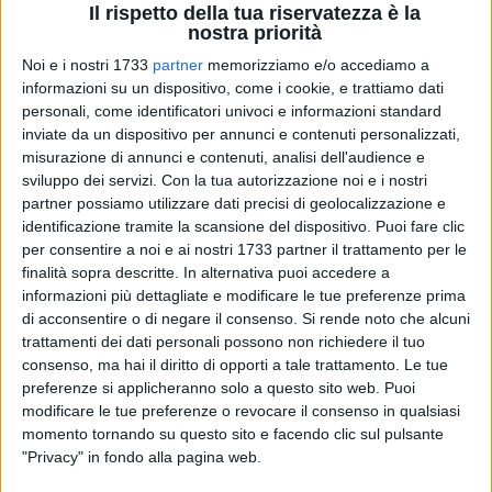
Il rispetto della tua riservatezza è la
nostra priorità
246
Noi e i nostri 1733
partner
memorizziamo e/o accediamo a
informazioni su un dispositivo, come i cookie, e trattiamo dati
personali, come identificatori univoci e informazioni standard
Suo figlio di 19 anni era incappato nelle classiche cattive
inviate da un dispositivo per annunci e contenuti personalizzati,
misurazione di annunci e contenuti, analisi dell'audience e
conoscenze. Coinvolto nella gestione di una partita di droga,
sviluppo dei servizi.
Con la tua autorizzazione noi e i nostri
il ragazzo, devastato dai sensi di colpa, era riuscito a
partner possiamo utilizzare dati precisi di geolocalizzazione e
disfarsene. Una madre coraggio, apprese le richieste di tre
identificazione tramite la scansione del dispositivo. Puoi fare clic
individui, intenzionati a farsi restituire 750 euro, ritenuti
per consentire a noi e ai nostri 1733 partner il trattamento per le
controvalore delle sostanze stupefacenti andate perdute, li
finalità sopra descritte. In alternativa puoi accedere a
ha incastrati.
informazioni più dettagliate e modificare le tue preferenze prima
di acconsentire o di negare il consenso.
Si rende noto che alcuni
trattamenti dei dati personali possono non richiedere il tuo
I Carabinieri della Tenenza di Bisceglie hanno così arrestato,
consenso, ma hai il diritto di opporti a tale trattamento. Le tue
nella giornata di lunedì, un 28enne già noto alle forze
preferenze si applicheranno solo a questo sito web. Puoi
dell'ordine, un 20enne e un 19enne entrambi incensurati, che
modificare le tue preferenze o revocare il consenso in qualsiasi
dovranno rispondere di contro la persona, il patrimonio ed in
momento tornando su questo sito e facendo clic sul pulsante
violazione della normativa sugli stupefacenti. La mamma
"Privacy" in fondo alla pagina web.
del quarto giovane si è rivolta senza alcuna esitazione ai