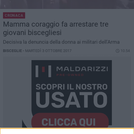
CRONACA
Mamma coraggio fa arrestare tre
giovani biscegliesi
Decisiva la denuncia della donna ai militari dell'Arma
BISCEGLIE -
MARTEDÌ 3 OTTOBRE 2017
10.54