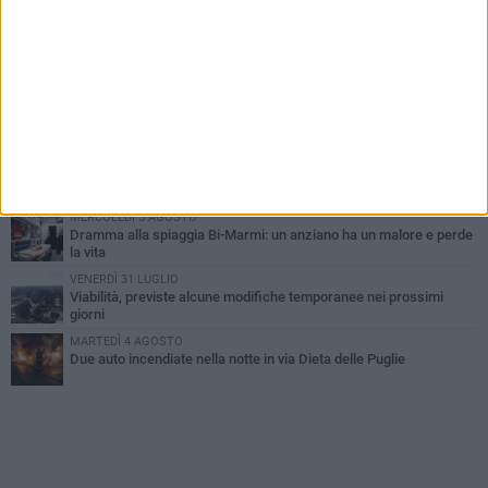
SABATO 1 AGOSTO
Contrasto allo spaccio di droga, due arresti dei carabinieri a
Bisceglie
VENERDÌ 31 LUGLIO
Torna l'appuntamento con la Pastasciutta antifascista a Bisceglie
MARTEDÌ 4 AGOSTO
Emergenza caldo, il Comune di Bisceglie attiva i "rifugi climatici"
MERCOLEDÌ 5 AGOSTO
Dramma alla spiaggia Bi-Marmi: un anziano ha un malore e perde
la vita
VENERDÌ 31 LUGLIO
Viabilità, previste alcune modifiche temporanee nei prossimi
giorni
MARTEDÌ 4 AGOSTO
Due auto incendiate nella notte in via Dieta delle Puglie