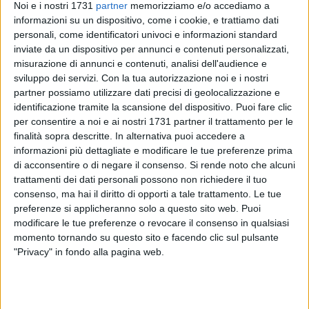
Noi e i nostri 1731
partner
memorizziamo e/o accediamo a
informazioni su un dispositivo, come i cookie, e trattiamo dati
personali, come identificatori univoci e informazioni standard
37
inviate da un dispositivo per annunci e contenuti personalizzati,
misurazione di annunci e contenuti, analisi dell'audience e
sviluppo dei servizi.
Con la tua autorizzazione noi e i nostri
partner possiamo utilizzare dati precisi di geolocalizzazione e
Davide Galantino, deputato biscegliese di Fratelli d'Italia, ha
identificazione tramite la scansione del dispositivo. Puoi fare clic
commentato positivamente la notizia de dispiegamento - a
per consentire a noi e ai nostri 1731 partner il trattamento per le
partire da venerdì 22 maggio - di trenta militari sul territorio
finalità sopra descritte. In alternativa puoi accedere a
della Bat per i controlli anti-assembramento.
informazioni più dettagliate e modificare le tue preferenze prima
di acconsentire o di negare il consenso.
Si rende noto che alcuni
trattamenti dei dati personali possono non richiedere il tuo
«L'incremento di Forze dell'Ordine e Armate e il
consenso, ma hai il diritto di opporti a tale trattamento. Le tue
rafforzamento della loro presenza nella nostra Provincia è
preferenze si applicheranno solo a questo sito web. Puoi
una richiesta che ho portato avanti e per cui mi sono battuto
modificare le tue preferenze o revocare il consenso in qualsiasi
in passato» ha sottolineato il parlamentare. «E proprio lo
momento tornando su questo sito e facendo clic sul pulsante
scorso luglio il Governo espresse parere favorevole alla mia
"Privacy" in fondo alla pagina web.
richiesta di potenziamento degli organici delle Forze di
Polizia a contrasto della criminalità e a garanzia della
sicurezza della popolazione. Per questo oggi il mio auspicio