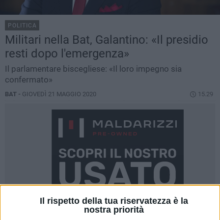
POLITICA
Militari nella Bat, Galantino: «Il presidio
resti dopo l'emergenza»
Il parlamentare biscegliese: «Il loro impegno sia
confermato»
BAT -
GIOVEDÌ 21 MAGGIO 2020
15.29
Il rispetto della tua riservatezza è la
nostra priorità