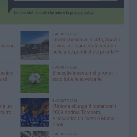
Iscrivendoti accetti i
termini
e la
privacy policy
6 AGOSTO 2026
Incendi boschivi in città, Spazio
 sviene,
Civico: «Ci sono stati controlli
nelle aree pubbliche e private?»
6 AGOSTO 2026
menico
Bisceglie inserito nel girone H:
a di
ecco tutte le avversarie
6 AGOSTO 2026
z è un
L'Unione allunga il roster con i
zurro
2009 Andrea Torchetti,
Alessandro La Notte e Marco
Zitoli
5 AGOSTO 2026