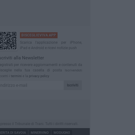
BISCEGLIEVIVA APP
Scarica l'applicazione per iPhone,
iPad e Android e ricevi notizie push
scriviti alla Newsletter
egistrati per ricevere aggiornamenti e contenuti da
isceglie nella tua casella di posta
Iscrivendoti
ccetti i
termini
e la
privacy policy
Iscriviti
o il Tribunale di Trani. Tutti i diritti riservati.
RITA DI SAVOIA
MINERVINO
MODUGNO