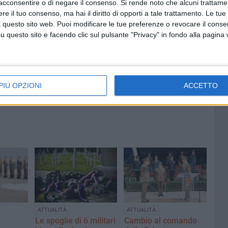
acconsentire o di negare il consenso.
Si rende noto che alcuni trattamen
e il tuo consenso, ma hai il diritto di opporti a tale trattamento. Le tue
 questo sito web. Puoi modificare le tue preferenze o revocare il conse
questo sito e facendo clic sul pulsante "Privacy" in fondo alla pagina
6 AGOSTO 2026
Quercia:
Alga tossica, ARPA conferma
Bandiera Bianca e valori nella
norma per Bisceglie
PIÙ OPZIONI
ACCETTO
ATTUALITÀ
ATTUALITÀ
a
Le spoglie di 6 militari
Cambio al comando