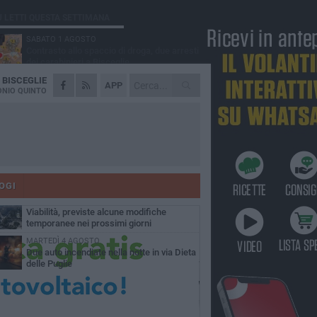
Ù LETTI QUESTA SETTIMANA
SABATO 1 AGOSTO
Contrasto allo spaccio di droga, due arresti
dei carabinieri a Bisceglie
A
BISCEGLIE
VENERDÌ 31 LUGLIO
APP
Torna l'appuntamento con la Pastasciutta
NIO QUINTO
antifascista a Bisceglie
MARTEDÌ 4 AGOSTO
Emergenza caldo, il Comune di Bisceglie
attiva i "rifugi climatici"
MERCOLEDÌ 5 AGOSTO
Dramma alla spiaggia Bi-Marmi: un
anziano ha un malore e perde la vita
OGI
VENERDÌ 31 LUGLIO
Viabilità, previste alcune modifiche
temporanee nei prossimi giorni
MARTEDÌ 4 AGOSTO
Due auto incendiate nella notte in via Dieta
delle Puglie