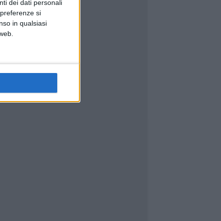
ti dei dati personali
 preferenze si
nso in qualsiasi
 web.