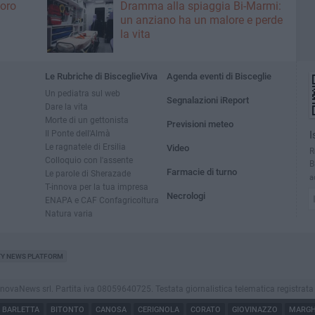
voro
Dramma alla spiaggia Bi-Marmi:
un anziano ha un malore e perde
la vita
Le Rubriche di BisceglieViva
Agenda eventi di Bisceglie
Un pediatra sul web
Segnalazioni iReport
Dare la vita
Morte di un gettonista
Previsioni meteo
Il Ponte dell'Almà
I
Le ragnatele di Ersilia
Video
R
Colloquio con l'assente
B
Farmacie di turno
Le parole di Sherazade
a
T-innova per la tua impresa
Necrologi
ENAPA e CAF Confagricoltura
Natura varia
TY NEWS PLATFORM
vaNews srl. Partita iva 08059640725. Testata giornalistica telematica registrata press
BARLETTA
BITONTO
CANOSA
CERIGNOLA
CORATO
GIOVINAZZO
MARGHE