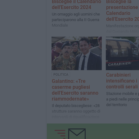
Bisceglie il Calendario
Bisceglie la
dell’Esercito 2024
presentazione 
Calendario
Un omaggio agli uomini che
dell’Esercito 2
parteciparono alla II Guerra
Mondiale
Manifestazione or
dal Comando Milit
Esercito Puglia in 
con il Comune di B
Carabinieri
POLITICA
intensificano i
Galantino: «Tre
controlli serali
caserme pugliesi
dell'Esercito saranno
Stazione mobile e 
riammodernate»
a piedi nelle princip
del territorio
Il deputato biscegliese: «28
strutture saranno oggetto di
interventi di riqualificazione
su tutto il territorio
nazionale»