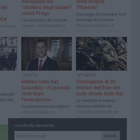
biscegliesi nel
della Brigata
del
"cimitero degli italiani"
"Pinerolo"
vicino Praga
Passaggio di consegne tra il
024
Generale di Divisione
La rivelazione del Console
Giovanni Gagliano e il
onorario della Repubblica
ganizzata
Generale Luciano Antoci,
Ceca in Puglia, Riccardo Di
are
alla guida della Grande Unità
Matteo: «Furono catturati
sinergia
dell’Esercito
dagli austro-ungarici nella
isceglie
prima guerra mondiale»
POLITICA
ATTUALITÀ
Militari nella Bat,
Contingente di 30
Galantino: «Il presidio
militari dell'Esercito
resti dopo
sulle strade della Bat
pattuglie
l'emergenza»
ali città
Le modalità di impiego
saranno stabilite dal
Il parlamentare biscegliese:
Comitato provinciale per
«Il loro impegno sia
l'ordine e la sicurezza
confermato»
pubblica
Iscriviti alla Newsletter
Iscriviti