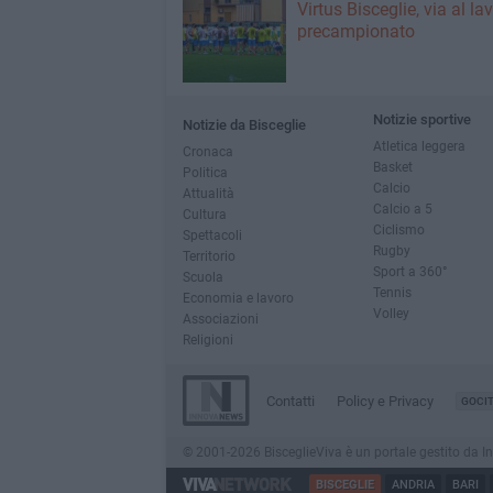
Virtus Bisceglie, via al la
precampionato
Notizie sportive
Notizie da Bisceglie
Atletica leggera
Cronaca
Basket
Politica
Calcio
Attualità
Calcio a 5
Cultura
Ciclismo
Spettacoli
Rugby
Territorio
Sport a 360°
Scuola
Tennis
Economia e lavoro
Volley
Associazioni
Religioni
Contatti
Policy e Privacy
GOCI
© 2001-2026 BisceglieViva è un portale gestito da Inno
BISCEGLIE
ANDRIA
BARI