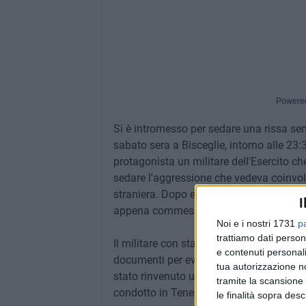
Powere
Si è intromesso per sedare una rissa sen
sabato sera a Bisceglie, intorno alle 23:3
protagonista un militare dell'Esercito che
sedare l'aggressione che vedeva coinvol
straniera. Dopo essersi qualificato, il 
I
appena commesso un furto in un'attività 
Noi e i nostri 1731
p
trattiamo dati person
Il militare con stanza a Trani ha subito a
e contenuti personali
documenti per evitare che fuggisse. All'ar
tua autorizzazione no
stato rinvenuto un telefono cellulare, r
tramite la scansione 
condotto in Teneza.
le finalità sopra des