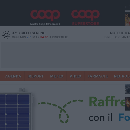
PI
37
°C
CIELO SERENO
NOTIZIE D
34.5°
OGGI MIN
25°
MAX
A
BISCEGLIE
DIRETTORE
ANTO
AGENDA
IREPORT
METEO
VIDEO
FARMACIE
NECROL