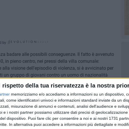
d by
za badare alle possibili conseguenze. Il fatto è avvenuto
0, in pieno centro, nei pressi della villa comunale:
 alla visione dell'episodio di violenza, si è avvicinato per
ti un gruppo di giovani contro un uomo di nazionalità
gruppo si è difeso sostenendo che l'uomo in questione aveva
l rispetto della tua riservatezza è la nostra prior
lì vicina.
artner
memorizziamo e/o accediamo a informazioni su un dispositivo, c
ali, come identificatori univoci e informazioni standard inviate da un di
vvertito i Carabinieri e nell'attesa si è fatto consegnare i
zzati, misurazione di annunci e contenuti, analisi dell'audience e svilupp
rivo delle forze dell'ordine e a seguito di perquisizione è
i e i nostri partner possiamo utilizzare dati precisi di geolocalizzazione 
isultato poi rubato: l'uomo è stato pertanto ammanettato e
del dispositivo. Puoi fare clic per consentire a noi e ai nostri 1731 partn
critte. In alternativa puoi accedere a informazioni più dettagliate e modif