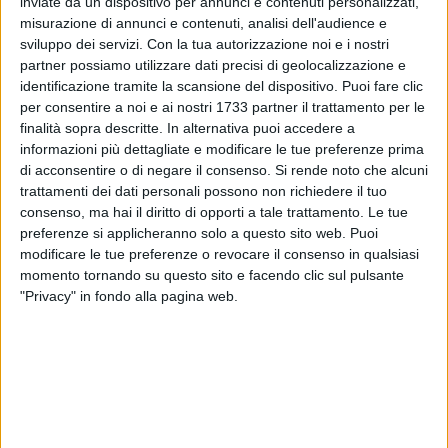
inviate da un dispositivo per annunci e contenuti personalizzati,
ma che ci sostiene per non farci annegare tra le difficoltà che
misurazione di annunci e contenuti, analisi dell'audience e
sviluppo dei servizi.
Con la tua autorizzazione noi e i nostri
ci circondano. È la più nascosta, ma è quotidiana"
(PAPA
partner possiamo utilizzare dati precisi di geolocalizzazione e
FRANCESCO,
La speranza non delude mai,
Piemme, Milano
identificazione tramite la scansione del dispositivo. Puoi fare clic
2024, p.10).
per consentire a noi e ai nostri 1733 partner il trattamento per le
finalità sopra descritte. In alternativa puoi accedere a
Pellegrini di speranza
è il titolo di questa straordinaria
informazioni più dettagliate e modificare le tue preferenze prima
esperienza di grazia per tutti noi. Pellegrini, cioè comunità di
di acconsentire o di negare il consenso.
Si rende noto che alcuni
battezzati, che camminano insieme, in comunione, verso
trattamenti dei dati personali possono non richiedere il tuo
consenso, ma hai il diritto di opporti a tale trattamento. Le tue
l'incontro con il Signore, con degli obiettivi da raggiungere.
preferenze si applicheranno solo a questo sito web. Puoi
Comunione da costruire e maturare sempre di più, una
modificare le tue preferenze o revocare il consenso in qualsiasi
comunione da accogliere come dono che proviene dall'alto,
momento tornando su questo sito e facendo clic sul pulsante
che in questo anno ci viene proposto in modo
"Privacy" in fondo alla pagina web.
sovrabbondante. Obiettivi che, nel contesto del cammino
sinodale che ci sta coinvolgendo ed entusiasmando
profondamente, desideriamo concretizzare anche nelle
scelte che andremo a delineare nell'ambito della pastorale
famigliare e giovanile, della cultura, della comunicazione e
dei nuovi linguaggi.