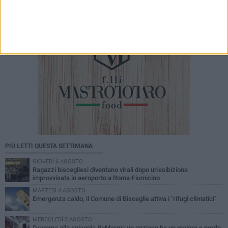
PIÙ LETTI QUESTA SETTIMANA
GIOVEDÌ 6 AGOSTO
Ragazzi biscegliesi diventano virali dopo un'esibizione
improvvisata in aeroporto a Roma-Fiumicino
MARTEDÌ 4 AGOSTO
Emergenza caldo, il Comune di Bisceglie attiva i "rifugi climatici"
MERCOLEDÌ 5 AGOSTO
Dramma alla spiaggia Bi-Marmi: un anziano ha un malore e perde