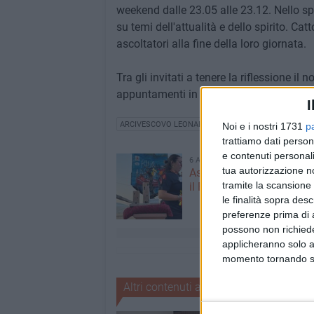
weekend dalle 23.05 alle 23.12. Nello spec
su temi dell'attualità e dello spirito. Ca
ascoltatori alla fine della loro giornata.
Tra gli invitati a tenere la riflessione 
appuntamenti in cui egli parlerà sono il
I
ARCIVESCOVO LEONARDO D'ASCENZO
Noi e i nostri 1731
p
trattiamo dati person
e contenuti personali
6 AGOSTO 2026
tua autorizzazione no
Aspettando il Palio della 
tramite la scansione 
il Fantapalio
le finalità sopra des
preferenze prima di 
possono non richieder
applicheranno solo a
momento tornando su 
Altri contenuti a tema