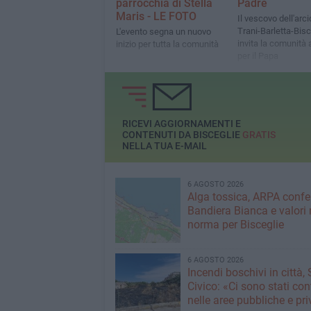
parrocchia di Stella
Padre
Maris - LE FOTO
Il vescovo dell'arci
Trani-Barletta-Bisc
L'evento segna un nuovo
invita la comunità 
inizio per tutta la comunità
per il Papa
RICEVI AGGIORNAMENTI E
CONTENUTI DA BISCEGLIE
GRATIS
NELLA TUA E-MAIL
6 AGOSTO 2026
Alga tossica, ARPA conf
Bandiera Bianca e valori 
norma per Bisceglie
6 AGOSTO 2026
Incendi boschivi in città,
Civico: «Ci sono stati cont
nelle aree pubbliche e pr