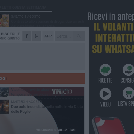
Ù LETTI QUESTA SETTIMANA
SABATO 1 AGOSTO
Contrasto allo spaccio di droga, due arresti
dei carabinieri a Bisceglie
A
BISCEGLIE
VENERDÌ 31 LUGLIO
APP
Torna l'appuntamento con la Pastasciutta
NIO QUINTO
antifascista a Bisceglie
MARTEDÌ 4 AGOSTO
Emergenza caldo, il Comune di Bisceglie
attiva i "rifugi climatici"
MERCOLEDÌ 5 AGOSTO
Dramma alla spiaggia Bi-Marmi: un
anziano ha un malore e perde la vita
OGI
VENERDÌ 31 LUGLIO
Viabilità, previste alcune modifiche
temporanee nei prossimi giorni
MARTEDÌ 4 AGOSTO
Due auto incendiate nella notte in via Dieta
delle Puglie