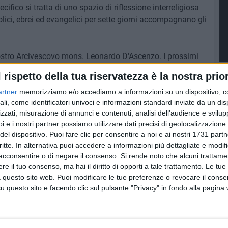
ifico si tratta di uno spazio di riflessione interreligiosa
ttolici, ebrei ed evangelici per sette giorni accompagnano gli
il nostro Arcivescovo mons. Leonardo D'Ascenzo. I prossimi
 giovedì 20 e 27 febbraio 2025
l rispetto della tua riservatezza è la nostra prior
artner
memorizziamo e/o accediamo a informazioni su un dispositivo, c
ali, come identificatori univoci e informazioni standard inviate da un di
zzati, misurazione di annunci e contenuti, analisi dell'audience e svilupp
6 AGOSTO 2026
i e i nostri partner possiamo utilizzare dati precisi di geolocalizzazione 
Quercia:
Bisceglie, continua l'iter per il
del dispositivo. Puoi fare clic per consentire a noi e ai nostri 1731 partn
censimento del verde
critte. In alternativa puoi accedere a informazioni più dettagliate e modif
acconsentire o di negare il consenso.
Si rende noto che alcuni trattamen
e il tuo consenso, ma hai il diritto di opporti a tale trattamento. Le tue
 questo sito web. Puoi modificare le tue preferenze o revocare il conse
questo sito e facendo clic sul pulsante "Privacy" in fondo alla pagina