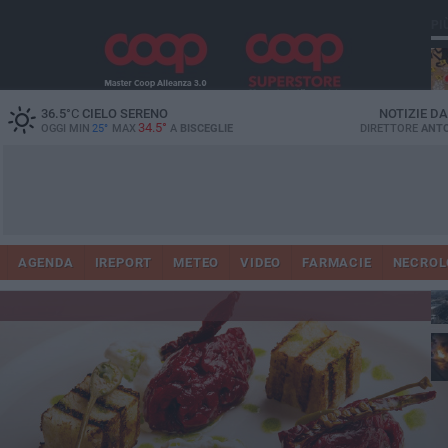
PI
36.5
°C
CIELO SERENO
NOTIZIE D
34.5°
OGGI MIN
25°
MAX
A
BISCEGLIE
DIRETTORE
ANTO
AGENDA
IREPORT
METEO
VIDEO
FARMACIE
NECROL