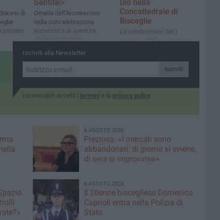
Santità!»
Dio nella
Concattedrale di
diocesi di
Omelia dell’Arcivescovo
Bisceglie
eglie
nella concelebrazione
a pregare
eucaristica di apertura
La celebrazione del 1
dell’Anno Giubilare
gennaio 2025 (in diretta su
nell’Arcidiocesi
Facebook) sarà presieduta
Iscriviti alla Newsletter
dall’Arcivescovo mons.
Leonardo D’Ascenzo
Iscriviti
Iscrivendoti accetti i
termini
e la
privacy policy
6 AGOSTO 2026
erma
Preziosa: «I mercati sono
nella
abbandonati: di giorno si sviene,
di sera si improvvisa»
6 AGOSTO 2026
 Spazio
Il 20enne biscegliese Domenico
rolli
Caprioli entra nella Polizia di
ivate?»
Stato