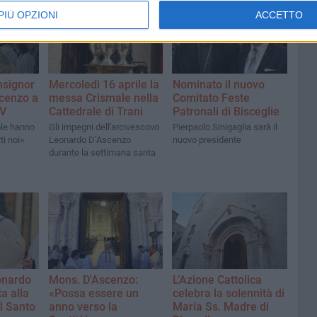
PIÙ OPZIONI
ACCETTO
nsignor
Mercoledì 16 aprile la
Nominato il nuovo
cenzo a
messa Crismale nella
Comitato Feste
IV
Cattedrale di Trani
Patronali di Bisceglie
ole hanno
Gli impegni dell'arcivescovo
Pierpaolo Sinigaglia sarà il
ti noi»
Leonardo D’Ascenzo
nuovo presidente
durante la settimana santa
onardo
Mons. D'Ascenzo:
L’Azione Cattolica
a alla
«Possa essere un
celebra la solennità di
il Santo
anno verso la
Maria Ss. Madre di