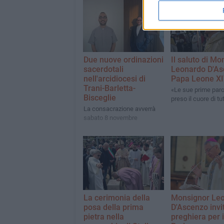
Due nuove ordinazioni
Il saluto di Mo
sacerdotali
Leonardo D'As
nell'arcidiocesi di
Papa Leone X
Trani-Barletta-
«Le sue prime par
Bisceglie
preso il cuore di tut
La consacrazione avverrà
sabato 8 novembre
La cerimonia della
Monsignor Le
posa della prima
D'Ascenzo invit
pietra nella
preghiera per 