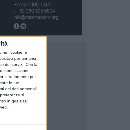
ità
ome i cookie, e
spositivo per annunci
o dei servizi.
Con la
e identificazione
er il trattamento per
icare le tue
ti dei dati personali
 preferenze si
nso in qualsiasi
 web.