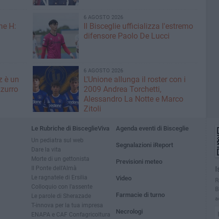
6 AGOSTO 2026
ne H:
Il Bisceglie ufficializza l'estremo
difensore Paolo De Lucci
6 AGOSTO 2026
z è un
L'Unione allunga il roster con i
zurro
2009 Andrea Torchetti,
Alessandro La Notte e Marco
Zitoli
Le Rubriche di BisceglieViva
Agenda eventi di Bisceglie
Un pediatra sul web
Segnalazioni iReport
Dare la vita
Morte di un gettonista
Previsioni meteo
Il Ponte dell'Almà
I
Le ragnatele di Ersilia
Video
R
Colloquio con l'assente
B
Farmacie di turno
Le parole di Sherazade
a
T-innova per la tua impresa
Necrologi
ENAPA e CAF Confagricoltura