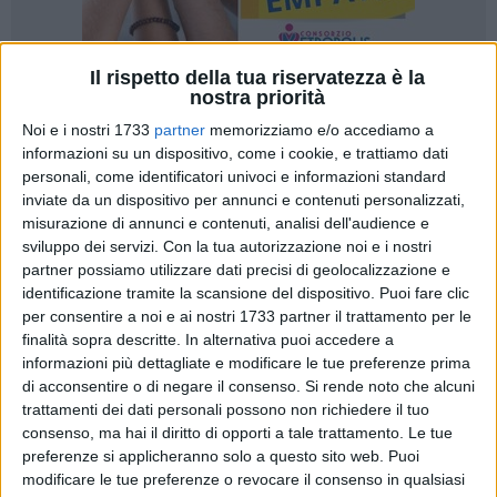
Il rispetto della tua riservatezza è la
nostra priorità
61
Noi e i nostri 1733
partner
memorizziamo e/o accediamo a
informazioni su un dispositivo, come i cookie, e trattiamo dati
personali, come identificatori univoci e informazioni standard
Nota del Partito Democratico in merito al transito di bici e
inviate da un dispositivo per annunci e contenuti personalizzati,
monopattini elettrici in piazza Vittorio Emanuele II
misurazione di annunci e contenuti, analisi dell'audience e
sviluppo dei servizi.
Con la tua autorizzazione noi e i nostri
partner possiamo utilizzare dati precisi di geolocalizzazione e
In questi caldi giorni di mezza estate
identificazione tramite la scansione del dispositivo. Puoi fare clic
riteniamo necessario accendere i riflettori su
per consentire a noi e ai nostri 1733 partner il trattamento per le
finalità sopra descritte. In alternativa puoi accedere a
un fenomeno preoccupante che si verifica
informazioni più dettagliate e modificare le tue preferenze prima
quotidianamente in città e che ci hanno
di acconsentire o di negare il consenso.
Si rende noto che alcuni
segnalato molti cittadini: il pericoloso
trattamenti dei dati personali possono non richiedere il tuo
transito di bici elettriche e monopattini nelle
consenso, ma hai il diritto di opporti a tale trattamento. Le tue
piazze e nelle strade pedonali.
preferenze si applicheranno solo a questo sito web. Puoi
modificare le tue preferenze o revocare il consenso in qualsiasi
Come è noto, alcuni cittadini indisciplinati