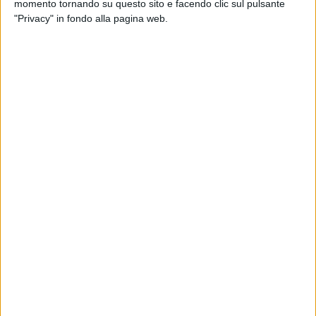
momento tornando su questo sito e facendo clic sul pulsante
utilizzano impropriamente questi mezzi in
"Privacy" in fondo alla pagina web.
piazza Vittorio Emanuele II e in via Aldo Moro
e spesso ciò avviene ad alta velocità e in
presenza di bambini, che utilizzano i già pochi
spazi disponibili per giocare sotto la
sorveglianza dei genitori. Ad aggravare il
quadro c'è che si tratta spesso delle
cosiddette "Fat bike", particolarmente potenti
e pesanti.
Tre anni fa, su sollecitazione di alcuni
cittadini che avevano visto i propri figli
rischiare di essere investiti, il Sindaco aveva
emesso l'ordinanza sindacale numero 75 del
1° giugno 2021, che stabilì il divieto - con le
dovute eccezioni - di circolare con velocipedi
e mezzi similari nelle aree pedonali urbane.
Tuttavia, non molto è seguito al
provvedimento, che attualmente è
sostanzialmente inosservato.