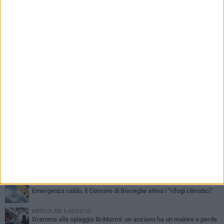
PIÙ LETTI QUESTA SETTIMANA
GIOVEDÌ 6 AGOSTO
Ragazzi biscegliesi diventano virali dopo un'esibizione
improvvisata in aeroporto a Roma-Fiumicino
MARTEDÌ 4 AGOSTO
Emergenza caldo, il Comune di Bisceglie attiva i "rifugi climatici"
MERCOLEDÌ 5 AGOSTO
Dramma alla spiaggia Bi-Marmi: un anziano ha un malore e perde