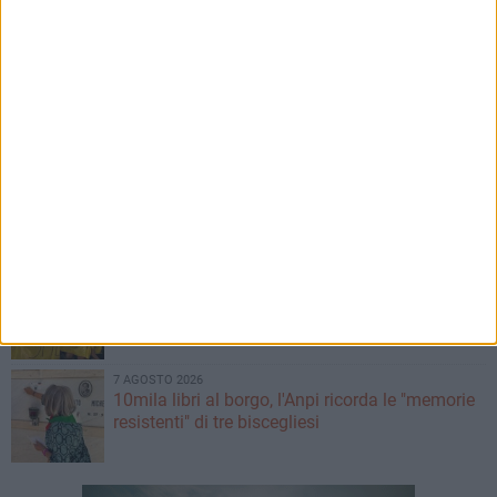
debutto a Matera
7 AGOSTO 2026
L'appello della moglie di Mino Racanati alla
ministra Roccella: «Non dimenticatelo»
7 AGOSTO 2026
Festa patronale, il programma completo di
venerdì 7 agosto
7 AGOSTO 2026
È il giorno del Palio della Quercia: il
programma completo
7 AGOSTO 2026
10mila libri al borgo, l'Anpi ricorda le "memorie
resistenti" di tre biscegliesi