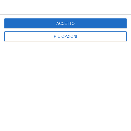
ACCETTO
8 AGOSTO 2026
PIÙ OPZIONI
Due latitanti del clan mafioso Capriati arrestati
in un casolare di Bisceglie
8 AGOSTO 2026
Latitanti del clan Capriati arrestati, le parole del
colonnello Massimiliano Galasso