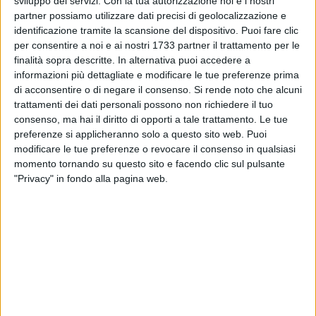
sviluppo dei servizi.
Con la tua autorizzazione noi e i nostri
rappresentate dall'Istituto Tecnico Economico e dal
partner possiamo utilizzare dati precisi di geolocalizzazione e
Professionale Alberghiero. L'area tecnica, erede del
identificazione tramite la scansione del dispositivo. Puoi fare clic
tradizionale ITC, comprende l'indirizzo
Amministrazione,
per consentire a noi e ai nostri 1733 partner il trattamento per le
finalità sopra descritte. In alternativa puoi accedere a
Finanza e Marketing
, articolato nei percorsi Relazioni
informazioni più dettagliate e modificare le tue preferenze prima
Internazionali per il Marketing, con una forte vocazione
di acconsentire o di negare il consenso.
Si rende noto che alcuni
linguistica e lo studio di tre lingue straniere, e Sistemi
trattamenti dei dati personali possono non richiedere il tuo
Informativi Aziendali, che punta con decisione sulle
consenso, ma hai il diritto di opporti a tale trattamento. Le tue
competenze informatiche e digitali. Completa l'offerta
preferenze si applicheranno solo a questo sito web. Puoi
l'indirizzo
Turismo
, ideale per chi guarda ai settori
modificare le tue preferenze o revocare il consenso in qualsiasi
dell'accoglienza, dei servizi e dell'internazionalizzazione.
momento tornando su questo sito e facendo clic sul pulsante
"Privacy" in fondo alla pagina web.
L'indirizzo di
Enogastronomia e Ospitalità Alberghiera
rappresenta una delle eccellenze dell'IISS Moro-Cosmai. Un
elemento distintivo è la grande attenzione riservata alla
didattica laboratoriale: i laboratori di cucina, sala e
ricevimento vengono svolti fin dal primo anno e in modo
continuativo durante tutto l'anno scolastico, consentendo
agli studenti di acquisire sin dall'inizio competenze pratiche,
metodo di lavoro e professionalità, affiancando