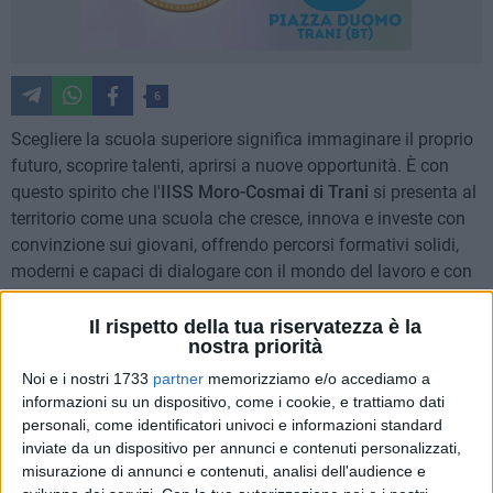
6
Scegliere la scuola superiore significa immaginare il proprio
futuro, scoprire talenti, aprirsi a nuove opportunità. È con
questo spirito che l'
IISS Moro-Cosmai di Trani
si presenta al
territorio come una scuola che cresce, innova e investe con
convinzione sui giovani, offrendo percorsi formativi solidi,
moderni e capaci di dialogare con il mondo del lavoro e con
l'università.
Il rispetto della tua riservatezza è la
nostra priorità
Punto di riferimento per studenti e famiglie di Trani e dei
comuni limitrofi, l'Istituto propone un'offerta formativa
Noi e i nostri 1733
partner
memorizziamo e/o accediamo a
informazioni su un dispositivo, come i cookie, e trattiamo dati
ampia e articolata, che unisce la forza della tradizione a
personali, come identificatori univoci e informazioni standard
importanti novità.
inviate da un dispositivo per annunci e contenuti personalizzati,
misurazione di annunci e contenuti, analisi dell'audience e
Cuore storico della scuola sono le proposte classiche