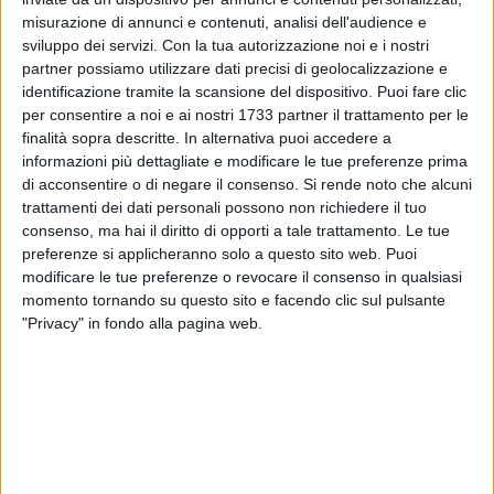
fisiologico , che spesso è vissuto come tabù e a volte con
misurazione di annunci e contenuti, analisi dell'audience e
poca consapevolezza.
sviluppo dei servizi.
Con la tua autorizzazione noi e i nostri
partner possiamo utilizzare dati precisi di geolocalizzazione e
identificazione tramite la scansione del dispositivo. Puoi fare clic
L'incontro informativo tutto al femminile, pensato per
per consentire a noi e ai nostri 1733 partner il trattamento per le
mamme e figlie, è stato introdotto dal dirigente scolastico
finalità sopra descritte. In alternativa puoi accedere a
professoressa
Lucia Scarcelli
che ha particolarmente
informazioni più dettagliate e modificare le tue preferenze prima
appezzato il lavoro svolto della sezione di Bisceglie della
di acconsentire o di negare il consenso.
Si rende noto che alcuni
Fidapa-Bpw
,
presieduta dalla dottoressa
Lia Storelli
,
trattamenti dei dati personali possono non richiedere il tuo
evidenziando in particolare la sensibilità e la delicatezza
consenso, ma hai il diritto di opporti a tale trattamento. Le tue
dell'argomento vista la fascia d'età delle alunne.
preferenze si applicheranno solo a questo sito web. Puoi
modificare le tue preferenze o revocare il consenso in qualsiasi
momento tornando su questo sito e facendo clic sul pulsante
L'associazione è coinvolta a livello nazionale nel programma
"Privacy" in fondo alla pagina web.
della "Nuova Carta dei Diritti della Bambina" nove articoli per
abbattere le barriere della discriminazione di genere , tutelare
le bambine da ogni forma di violenza fisica e psicologica e
attribuire loro, fin dalla nascita, le stesse opportunità e diritti
dei coetanei maschi.
Il progetto "Per te" è stato pensato e realizzato dalla