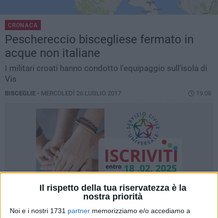
CRONACA
Peschereccio biscegliese fermato in
acque non italiane
I militari croati hanno condotto l'equipaggio sull'isola di
Vis
BISCEGLIE -
MERCOLEDÌ 26 LUGLIO 2017
19.08
Il rispetto della tua riservatezza è la
nostra priorità
Noi e i nostri 1731
partner
memorizziamo e/o accediamo a