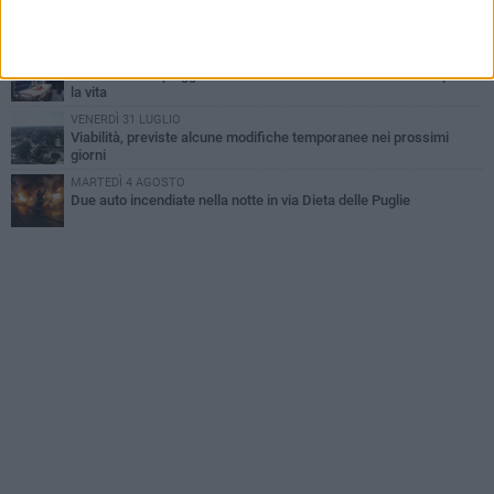
Emergenza caldo, il Comune di Bisceglie attiva i "rifugi climatici"
MERCOLEDÌ 5 AGOSTO
Dramma alla spiaggia Bi-Marmi: un anziano ha un malore e perde
la vita
VENERDÌ 31 LUGLIO
Viabilità, previste alcune modifiche temporanee nei prossimi
giorni
MARTEDÌ 4 AGOSTO
Due auto incendiate nella notte in via Dieta delle Puglie