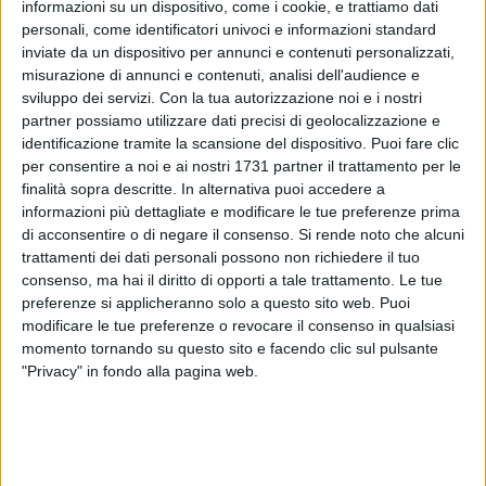
informazioni su un dispositivo, come i cookie, e trattiamo dati
personali, come identificatori univoci e informazioni standard
inviate da un dispositivo per annunci e contenuti personalizzati,
133
misurazione di annunci e contenuti, analisi dell'audience e
sviluppo dei servizi.
Con la tua autorizzazione noi e i nostri
partner possiamo utilizzare dati precisi di geolocalizzazione e
identificazione tramite la scansione del dispositivo. Puoi fare clic
L'equipaggio del peschereccio biscegliese Angela Madre è
per consentire a noi e ai nostri 1731 partner il trattamento per le
stato fermato in acque non italiane da una motovedetta
finalità sopra descritte. In alternativa puoi accedere a
della marina croata e successivamente condotto sull'isola di
informazioni più dettagliate e modificare le tue preferenze prima
Vis (Lissa), al largo di Spalato.
di acconsentire o di negare il consenso.
Si rende noto che alcuni
trattamenti dei dati personali possono non richiedere il tuo
consenso, ma hai il diritto di opporti a tale trattamento. Le tue
La notizia è stata confermata da fonti vicine ai marinai.
preferenze si applicheranno solo a questo sito web. Puoi
modificare le tue preferenze o revocare il consenso in qualsiasi
Non è ancora chiaro se si tratti di un caso di sconfinamento.
momento tornando su questo sito e facendo clic sul pulsante
"Privacy" in fondo alla pagina web.
Gli operatori, qualora fosse riscontrata la violazione,
rischiano la confisca dell'imbarcazione oltre che del prodotto
pescato.