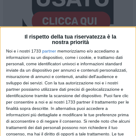
Il rispetto della tua riservatezza è la
nostra priorità
5
Noi e i nostri 1733
partner
memorizziamo e/o accediamo a
informazioni su un dispositivo, come i cookie, e trattiamo dati
personali, come identificatori univoci e informazioni standard
inviate da un dispositivo per annunci e contenuti personalizzati,
Gli operatori della storica Piazza del pesce di Corso Umberto
misurazione di annunci e contenuti, analisi dell'audience e
concordano sull'opportunità di restare nell'area mercatale di
sviluppo dei servizi.
Con la tua autorizzazione noi e i nostri
via San Martino. Una decisione condivisa a seguito
partner possiamo utilizzare dati precisi di geolocalizzazione e
dell'incontro di ieri, giovedì 14 novembre, a Palazzo San
identificazione tramite la scansione del dispositivo. Puoi fare clic
Domenico con il Sindaco Angelantonio Angarano,
per consentire a noi e ai nostri 1733 partner il trattamento per le
l'Assessore alle attività produttive Onofrio Musco e il
finalità sopra descritte. In alternativa puoi accedere a
Dirigente Comunale Michele Cirrottola, insieme a Leo
informazioni più dettagliate e modificare le tue preferenze prima
di acconsentire o di negare il consenso.
Si rende noto che alcuni
Carriera, Presidente di Confcommercio Bisceglie. Il tutto a
trattamenti dei dati personali possono non richiedere il tuo
coronamento di un lungo percorso di ascolto e condivisione
consenso, ma hai il diritto di opporti a tale trattamento. Le tue