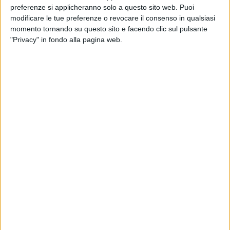
intrapreso e portato avanti dall'Amministrazione Comunale
preferenze si applicheranno solo a questo sito web. Puoi
proprio per addivenire ad una soluzione frutto di
modificare le tue preferenze o revocare il consenso in qualsiasi
concertazione.
momento tornando su questo sito e facendo clic sul pulsante
"Privacy" in fondo alla pagina web.
«Abbiamo avuto diversi incontri, sia informali che
istituzionali, fino alla riunione di ieri. Gli incontri precedenti
sono stati spesso corali, ma ieri ci siamo concentrati in
modo particolare sull'ascolto delle singole esigenze degli
operatori, per prestare la massima attenzione alle loro
necessità specifiche. Questi contributi - spiega il Sindaco
Angarano -, saranno tradotti in azioni concrete rispetto agli
interventi già in programmazione in via San Martino, curati
dal nostro Ufficio tecnico. Crediamo fermamente che lo
sviluppo economico della nostra città debba passare
attraverso questo tipo di dialogo costruttivo, che consente di
condividere una visione comune». «Via San Martino sarà
trasformata in un luogo sempre più dinamico e funzionale,
pensato per supportare al meglio i commercianti e offrire
una moderna location per le loro attività» sottolinea