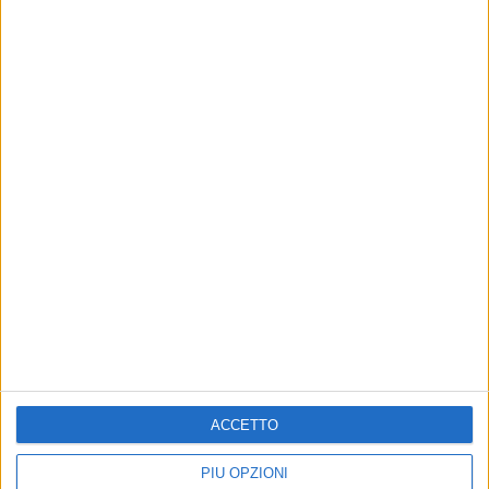
Altri contenuti a tema
ACCETTO
Ponte Lama,
Mercato di corso Umberto,
Confcommercio: «Un
Confcommercio fa il punto
PIÙ OPZIONI
problema che riguarda
sui box assegnati