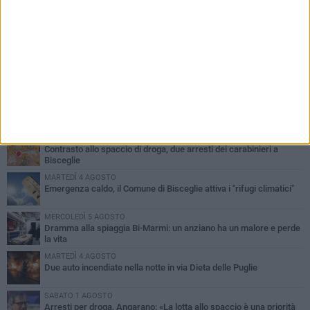
PIÙ LETTI QUESTA SETTIMANA
SABATO 1 AGOSTO
Contrasto allo spaccio di droga, due arresti dei carabinieri a
Bisceglie
MARTEDÌ 4 AGOSTO
Emergenza caldo, il Comune di Bisceglie attiva i "rifugi climatici"
MERCOLEDÌ 5 AGOSTO
Dramma alla spiaggia Bi-Marmi: un anziano ha un malore e perde
la vita
MARTEDÌ 4 AGOSTO
Due auto incendiate nella notte in via Dieta delle Puglie
SABATO 1 AGOSTO
Arresti per droga, Angarano: «La lotta allo spaccio è una priorità