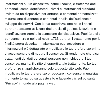
collaborare con la cooperativa Work-out e quest'anno è
informazioni su un dispositivo, come i cookie, e trattiamo dati
cominciato l'inserimento dei ragazzi nei nostri punti vendita
personali, come identificatori univoci e informazioni standard
per svolgere delle attività lavorative. I ragazzi "speciali"
inviate da un dispositivo per annunci e contenuti personalizzati,
hanno appreso tantissimo mostrandosi professionali nel
misurazione di annunci e contenuti, analisi dell'audience e
loro compito. Il loro lavoro nel reparto ortofrutta utile a
sviluppo dei servizi.
Con la tua autorizzazione noi e i nostri
sostenere i clienti nel confontasi con il peso e la scadenza
partner possiamo utilizzare dati precisi di geolocalizzazione e
identificazione tramite la scansione del dispositivo. Puoi fare clic
dei prodotti, rappresenta un motivo di orgoglio e siamo
per consentire a noi e ai nostri 1733 partner il trattamento per le
pronti ad estendere il progetto anche in altri punti vendita.
finalità sopra descritte. In alternativa puoi accedere a
Vogliamo che questo progetto sia un esempio per tutti».
informazioni più dettagliate e modificare le tue preferenze prima
di acconsentire o di negare il consenso.
Si rende noto che alcuni
I ragazzi adesso sono retribuiti secondo un regolare
trattamenti dei dati personali possono non richiedere il tuo
contratto di lavoro (con una retribuzione di 25 euro all'ora) e
consenso, ma hai il diritto di opporti a tale trattamento. Le tue
svolgono la loro attività come responsabili del controllo
preferenze si applicheranno solo a questo sito web. Puoi
modificare le tue preferenze o revocare il consenso in qualsiasi
freschi presso il nostro punto vendita tutti i martedì e giovedì
momento tornando su questo sito e facendo clic sul pulsante
dalle 9:30 alle 12:30.
"Privacy" in fondo alla pagina web.
«Questo progetto - sottolinea la presidente della cooperativa
sociale Work-Aut, Stefania Grimaldi - rappresenta la
realizzazione di un sogno, quello delle famiglie di ragazzi