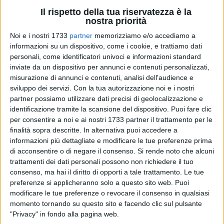
Il rispetto della tua riservatezza è la
nostra priorità
Noi e i nostri 1733
partner
memorizziamo e/o accediamo a
informazioni su un dispositivo, come i cookie, e trattiamo dati
16
A cura di
personali, come identificatori univoci e informazioni standard
CRISTINA SCARASCIULLO
inviate da un dispositivo per annunci e contenuti personalizzati,
misurazione di annunci e contenuti, analisi dell'audience e
sviluppo dei servizi.
Con la tua autorizzazione noi e i nostri
Lo spirito altruista e la generosità hanno animato le alunne
partner possiamo utilizzare dati precisi di geolocalizzazione e
della sezione 1ªE dell'Istituto Secondario di Primo Grado
identificazione tramite la scansione del dispositivo. Puoi fare clic
"Battisti-Ferraris" di Bisceglie, che hanno compiuto un gesto
per consentire a noi e ai nostri 1733 partner il trattamento per le
di grande amore e solidarietà verso la famiglia di una loro
finalità sopra descritte. In alternativa puoi accedere a
informazioni più dettagliate e modificare le tue preferenze prima
compagna di classe.
di acconsentire o di negare il consenso.
Si rende noto che alcuni
trattamenti dei dati personali possono non richiedere il tuo
Il 5 marzo, le compagne di classe di Arianna Papagni,
consenso, ma hai il diritto di opporti a tale trattamento. Le tue
insieme alla loro insegnante, hanno consegnato a Laura
preferenze si applicheranno solo a questo sito web. Puoi
Dell'Olio, mamma di Arianna e presidente dell'associazione
modificare le tue preferenze o revocare il consenso in qualsiasi
Amari, delle donazioni libere raccolte per contribuire alla
momento tornando su questo sito e facendo clic sul pulsante
realizzazione delle future attività di promozione sociale e
"Privacy" in fondo alla pagina web.