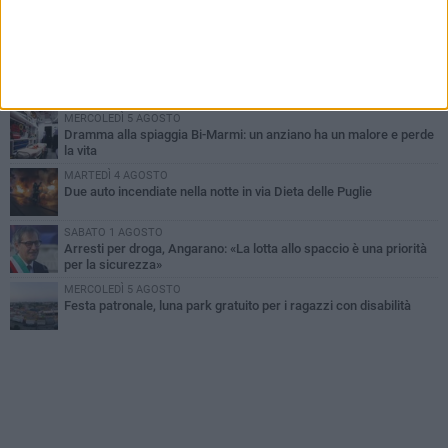
SABATO 1 AGOSTO
Contrasto allo spaccio di droga, due arresti dei carabinieri a
Bisceglie
MARTEDÌ 4 AGOSTO
Emergenza caldo, il Comune di Bisceglie attiva i "rifugi climatici"
MERCOLEDÌ 5 AGOSTO
Dramma alla spiaggia Bi-Marmi: un anziano ha un malore e perde
la vita
MARTEDÌ 4 AGOSTO
Due auto incendiate nella notte in via Dieta delle Puglie
SABATO 1 AGOSTO
Arresti per droga, Angarano: «La lotta allo spaccio è una priorità
per la sicurezza»
MERCOLEDÌ 5 AGOSTO
Festa patronale, luna park gratuito per i ragazzi con disabilità