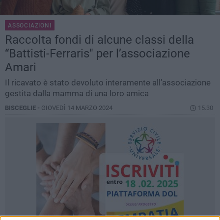
ASSOCIAZIONI
Raccolta fondi di alcune classi della
“Battisti-Ferraris" per l’associazione
Amari
Il ricavato è stato devoluto interamente all’associazione
gestita dalla mamma di una loro amica
BISCEGLIE -
GIOVEDÌ 14 MARZO 2024
15.30