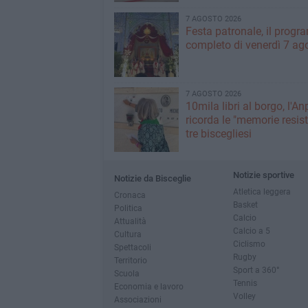
7 AGOSTO 2026
Festa patronale, il prog
completo di venerdì 7 ag
7 AGOSTO 2026
10mila libri al borgo, l'An
ricorda le "memorie resist
tre biscegliesi
Notizie sportive
Notizie da Bisceglie
Atletica leggera
Cronaca
Basket
Politica
Calcio
Attualità
Calcio a 5
Cultura
Ciclismo
Spettacoli
Rugby
Territorio
Sport a 360°
Scuola
Tennis
Economia e lavoro
Volley
Associazioni