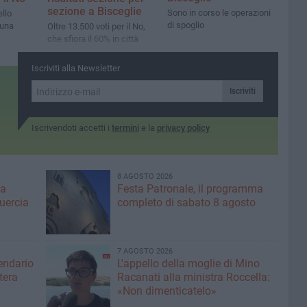
sezione a Bisceglie
Sono in corso le operazioni
ello
di spoglio
 una
Oltre 13.500 voti per il No,
a
che sfiora il 60% in città
Iscriviti alla Newsletter
Iscriviti
Iscrivendoti accetti i
termini
e la
privacy policy
8 AGOSTO 2026
ma
Festa Patronale, il programma
Quercia
completo di sabato 8 agosto
7 AGOSTO 2026
lendario
L'appello della moglie di Mino
tera
Racanati alla ministra Roccella:
«Non dimenticatelo»