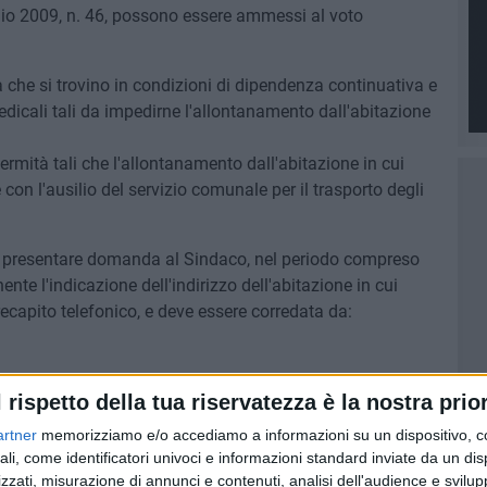
io 2009, n. 46, possono essere ammessi al voto
ità che si trovino in condizioni di dipendenza continuativa e
edicali tali da impedirne l'allontanamento dall'abitazione
nfermità tali che l'allontanamento dall'abitazione in cui
con l'ausilio del servizio comunale per il trasporto degli
rre presentare domanda al Sindaco, nel periodo compreso
nte l'indicazione dell'indirizzo dell'abitazione in cui
 recapito telefonico, e deve essere corredata da:
lasciata dal funzionario medico designato dai competenti
l rispetto della tua riservatezza è la nostra prior
artner
memorizziamo e/o accediamo a informazioni su un dispositivo, c
ali, come identificatori univoci e informazioni standard inviate da un di
eguenti modalità:
zzati, misurazione di annunci e contenuti, analisi dell'audience e svilupp