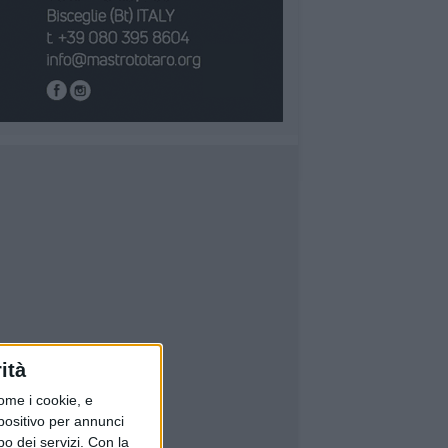
ità
ome i cookie, e
spositivo per annunci
o dei servizi.
Con la