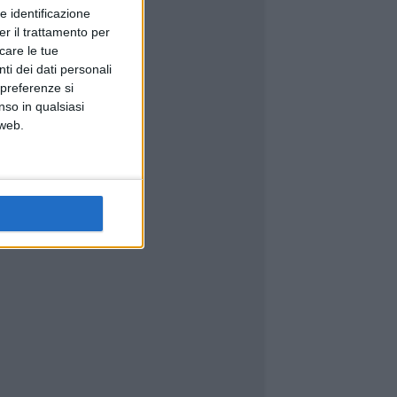
e identificazione
er il trattamento per
icare le tue
ti dei dati personali
 preferenze si
nso in qualsiasi
 web.