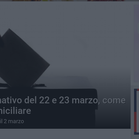
tivo del 22 e 23 marzo, come
iciliare
 il 2 marzo