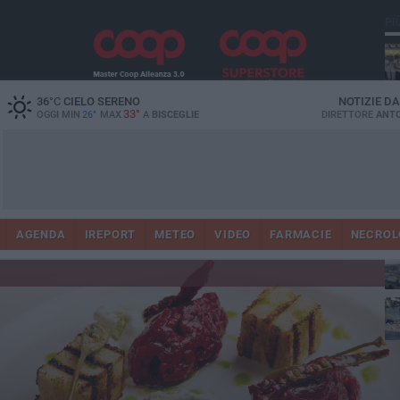
PI
Ro
36
°C
CIELO SERENO
NOTIZIE D
33°
OGGI MIN
26°
MAX
A
BISCEGLIE
DIRETTORE
ANTO
AGENDA
IREPORT
METEO
VIDEO
FARMACIE
NECROL
ab