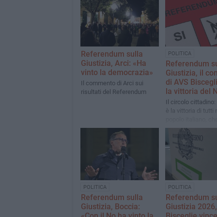
Referendum sulla
POLITICA
Giustizia, Arci: «Ha
Referendum su
vinto la democrazia»
Giustizia, il 
di AVS Biscegl
Il commento di Arci sui
la vittoria del 
risultati del Referendum
Il circolo cittadino
è la vittoria di tutti 
popolo italiano, che
riconosce nella su
Costituzione»
POLITICA
POLITICA
Referendum sulla
Referendum su
Giustizia, Boccia:
Giustizia 2026,
«Con il No ha vinto la
Bisceglie vince