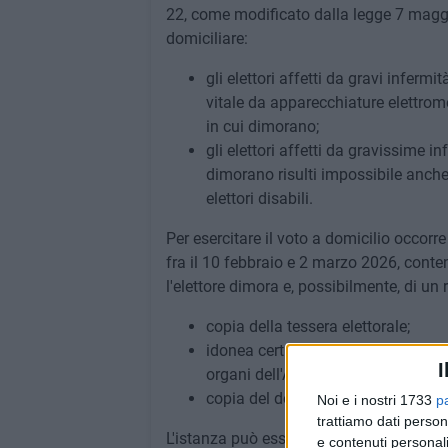
22, come modificato dalla legge 7 magg
domiciliare:
gli elettori affetti da gravi inferm
vitale da apparecchiature elettrom
in cui dimorano;
gli elettori affetti da gravissime i
dimorano risulti impossibile anche 
elettori disabili.
Per esercitare il voto a domicilio occo
fra il 10 febbraio e 2 marzo 2026, contene
l'elettore dimora e, possibilmente, di un
copia della tessera elettorale;
idonea certificazione sanitaria ri
I
organi dell'ASL;
copia del documento di identità.
Noi e i nostri 1733
p
trattiamo dati person
L'istanza può essere presentata con le s
e contenuti personali