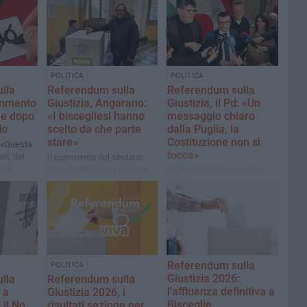
POLITICA
POLITICA
lla
Referendum sulla
Referendum sulla
commento
Giustizia, Angarano:
Giustizia, il Pd: «Un
ie dopo
«I biscegliesi hanno
messaggio chiaro
No
scelto da che parte
dalla Puglia, la
stare»
Costituzione non si
: «Questa
tocca»
noi, del
Il commento del sindaco
 si
dopo l'esito delle urne che
De Santis: «Il sistema va
a
ha premiato in città
migliorato ma ci deve
nettamente il No
essere una condivisione e
un dibattito basati sul
rispetto della Carta»
Referendum sulla
POLITICA
Giustizia 2026:
lla
Referendum sulla
l'affluenza definitiva a
 a
Giustizia 2026, i
Bisceglie
 il No
risultati sezione per