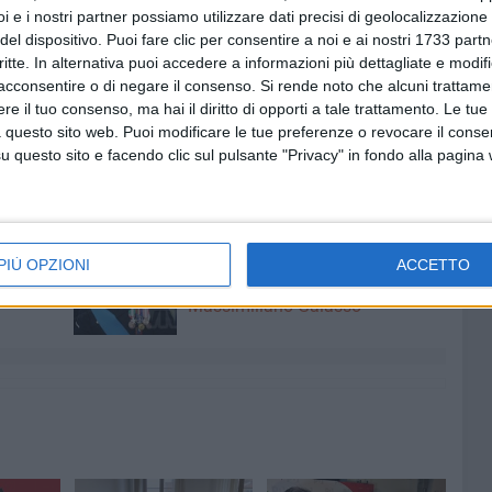
i e i nostri partner possiamo utilizzare dati precisi di geolocalizzazione 
zzando il servizio "
Comunicazione della volontà di
del dispositivo. Puoi fare clic per consentire a noi e ai nostri 1733 partn
domicilio
", accedendo con SPID o CIE;
critte. In alternativa puoi accedere a informazioni più dettagliate e modif
ta (PEC) o mail semplice al seguente indirizzo:
acconsentire o di negare il consenso.
Si rende noto che alcuni trattamen
e il tuo consenso, ma hai il diritto di opporti a tale trattamento. Le tue
.it
;
 questo sito web. Puoi modificare le tue preferenze o revocare il conse
fficio Elettorale.
questo sito e facendo clic sul pulsante "Privacy" in fondo alla pagina
8 AGOSTO 2026
fioso
Latitanti del clan Capriati
PIÙ OPZIONI
ACCETTO
asolare
arrestati, le parole del colonnello
Massimiliano Galasso