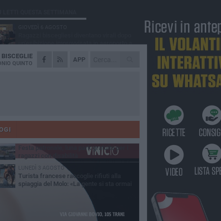
Ù LETTI QUESTA SETTIMANA
GIOVEDÌ 6 AGOSTO
Ragazzi biscegliesi diventano virali dopo
un'esibizione improvvisata in aeroporto a
ma-Fiumicino
A
BISCEGLIE
MARTEDÌ 4 AGOSTO
APP
Emergenza caldo, il Comune di Bisceglie
NIO QUINTO
attiva i "rifugi climatici"
MERCOLEDÌ 5 AGOSTO
Dramma alla spiaggia Bi-Marmi: un
anziano ha un malore e perde la vita
MARTEDÌ 4 AGOSTO
Due auto incendiate nella notte in via Dieta
delle Puglie
OGI
MERCOLEDÌ 5 AGOSTO
Festa patronale, luna park gratuito per i
ragazzi con disabilità
LUNEDÌ 3 AGOSTO
Turista francese raccoglie rifiuti alla
spiaggia del Molo: «La gente si sta ormai
ituando»