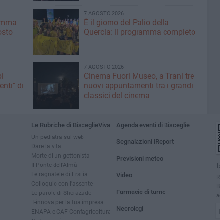
7 AGOSTO 2026
ramma
È il giorno del Palio della
osto
Quercia: il programma completo
7 AGOSTO 2026
pi
Cinema Fuori Museo, a Trani tre
enti" di
nuovi appuntamenti tra i grandi
classici del cinema
Le Rubriche di BisceglieViva
Agenda eventi di Bisceglie
Un pediatra sul web
Segnalazioni iReport
Dare la vita
Morte di un gettonista
Previsioni meteo
Il Ponte dell'Almà
I
Le ragnatele di Ersilia
Video
R
Colloquio con l'assente
B
Farmacie di turno
Le parole di Sherazade
a
T-innova per la tua impresa
Necrologi
ENAPA e CAF Confagricoltura