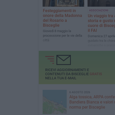
Festeggiamenti in
ASSOCIAZIONI
onore della Madonna
Un viaggio tra 
del Rosario a
storia e gusto 
Bisceglie
cuore di Bisce
il FAI
Giovedì 8 maggio la
processione per le vie della
Domenica 27 aprile
città
guidato tra le chie
romaniche e pranzo
Esperienza immers
visori VR alla Conc
di San Pietro
RICEVI AGGIORNAMENTI E
CONTENUTI DA BISCEGLIE
GRATIS
NELLA TUA E-MAIL
6 AGOSTO 2026
Alga tossica, ARPA conf
Bandiera Bianca e valori 
norma per Bisceglie