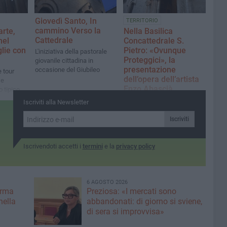
Giovedì Santo, In
TERRITORIO
cammino Verso la
arte,
Nella Basilica
Cattedrale
nel
Concattedrale S.
glie con
Pietro: «Ovunque
L'iniziativa della pastorale
Proteggici», la
giovanile cittadina in
presentazione
occasione del Giubileo
 tour
dell’opera dell’artista
se
Enzo Abascià
 tipico.
iva con
Appuntamento alle 19
Iscriviti alla Newsletter
attedrale
domenica 13 aprile
Iscriviti
Iscrivendoti accetti i
termini
e la
privacy policy
6 AGOSTO 2026
erma
Preziosa: «I mercati sono
nella
abbandonati: di giorno si sviene,
di sera si improvvisa»