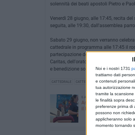
solennità dei beati apostoli Pietro e Pao
Venerdì 28 giugno, alle 17:45, recita del
seguita, alle 19:30, dall'assemblea parr
Sabato 29 giugno, non verranno celebrat
cattedrale in programma alle 17:45 il ro
partecipazione dei priori e presidenti, de
I
Caritas, dell'oratorio e dei catechisti, pr
e benedizione solenne al termine della c
Noi e i nostri 1731
p
trattiamo dati person
e contenuti personali
CATTEDRALE
CATTEDRALE DI BISCEGLIE
BASILIC
tua autorizzazione no
tramite la scansione 
6 AGOSTO 2026
le finalità sopra des
Aspettando il Palio della 
preferenze prima di 
il Fantapalio
possono non richieder
applicheranno solo a
momento tornando su 