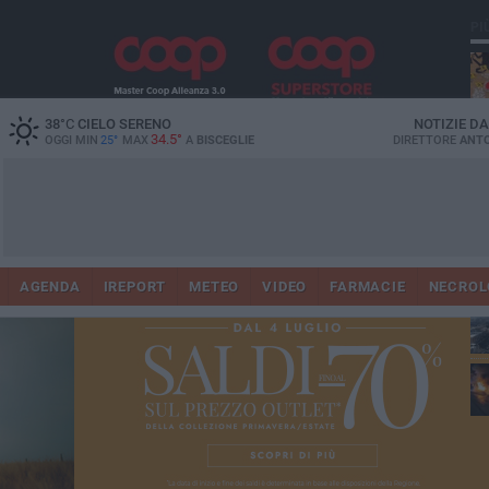
PI
38
°C
CIELO SERENO
NOTIZIE D
34.5°
OGGI MIN
25°
MAX
A
BISCEGLIE
DIRETTORE
ANTO
AGENDA
IREPORT
METEO
VIDEO
FARMACIE
NECROL