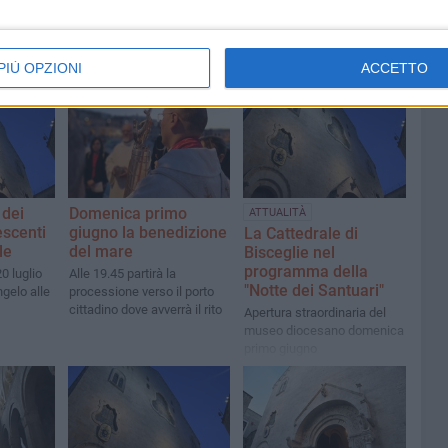
PIÙ OPZIONI
ACCETTO
 dei
Domenica primo
ATTUALITÀ
escenti
giugno la benedizione
La Cattedrale di
le
del mare
Bisceglie nel
programma della
0 luglio
Alle 19.45 partirà la
"Notte dei Santuari"
ngelo alle
processione verso il porto
cittadino dove avverrà il rito
Apertura straordinaria del
museo diocesano domenica
primo giugno