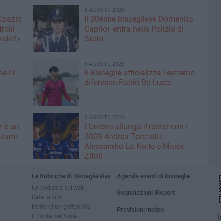
6 AGOSTO 2026
 Spazio
Il 20enne biscegliese Domenico
rolli
Caprioli entra nella Polizia di
ivate?»
Stato
6 AGOSTO 2026
ne H:
Il Bisceglie ufficializza l'estremo
difensore Paolo De Lucci
6 AGOSTO 2026
z è un
L'Unione allunga il roster con i
zurro
2009 Andrea Torchetti,
Alessandro La Notte e Marco
Zitoli
Le Rubriche di BisceglieViva
Agenda eventi di Bisceglie
Un pediatra sul web
Segnalazioni iReport
Dare la vita
Morte di un gettonista
Previsioni meteo
Il Ponte dell'Almà
I