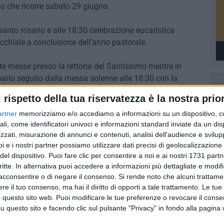
lo che ricorre sabato 29 giugno.
 santo rosario e alle 18:30 celebrazione eucaristica
occhiale a conclusione dell'anno pastorale.
e messe presso la rettoria del Santissimo mentre in
sario seguito dalla messa solenne alle 18:30 con la
lle confraternite e associazioni parrocchiali, dei volontari
l rispetto della tua riservatezza è la nostra prior
evista l'esposizione della reliquia del beato Pietro con bacio
elebrazione.
artner
memorizziamo e/o accediamo a informazioni su un dispositivo, c
ali, come identificatori univoci e informazioni standard inviate da un di
zzati, misurazione di annunci e contenuti, analisi dell'audience e svilupp
A CONCATTEDRALE
i e i nostri partner possiamo utilizzare dati precisi di geolocalizzazione 
del dispositivo. Puoi fare clic per consentire a noi e ai nostri 1731 partn
6 AGOSTO 2026
critte. In alternativa puoi accedere a informazioni più dettagliate e modif
Quercia:
Bisceglie, continua l'iter per il
acconsentire o di negare il consenso.
Si rende noto che alcuni trattamen
censimento del verde
e il tuo consenso, ma hai il diritto di opporti a tale trattamento. Le tue
 questo sito web. Puoi modificare le tue preferenze o revocare il conse
questo sito e facendo clic sul pulsante "Privacy" in fondo alla pagina