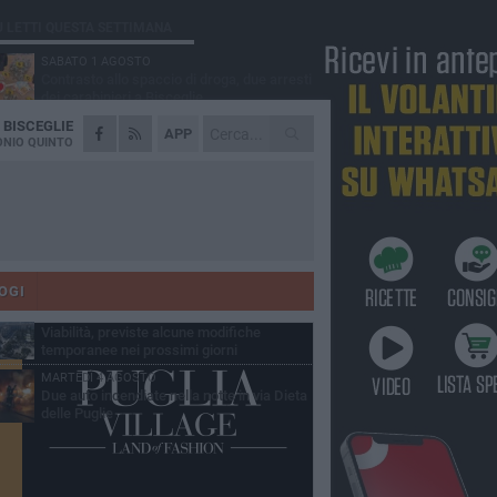
Ù LETTI QUESTA SETTIMANA
SABATO 1 AGOSTO
Contrasto allo spaccio di droga, due arresti
dei carabinieri a Bisceglie
A
BISCEGLIE
VENERDÌ 31 LUGLIO
APP
Torna l'appuntamento con la Pastasciutta
NIO QUINTO
antifascista a Bisceglie
MARTEDÌ 4 AGOSTO
Emergenza caldo, il Comune di Bisceglie
attiva i "rifugi climatici"
MERCOLEDÌ 5 AGOSTO
Dramma alla spiaggia Bi-Marmi: un
anziano ha un malore e perde la vita
OGI
VENERDÌ 31 LUGLIO
Viabilità, previste alcune modifiche
temporanee nei prossimi giorni
MARTEDÌ 4 AGOSTO
Due auto incendiate nella notte in via Dieta
delle Puglie