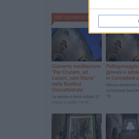
Altri contenuti a tema
Concerto meditazione
Pellegrinaggio
"Per Crucem, ad
giovani e adol
Lucem, cum Maria"
in Concattedra
nella Basilica
Ritrovo domenica 2
Concattedrale
sul torrione Sant’A
18
La serata si terrà sabato 21
marzo a partire 19:45