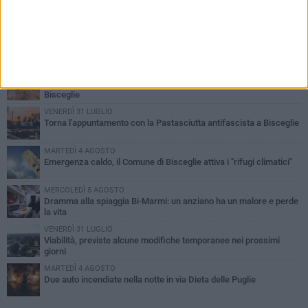
PIÙ LETTI QUESTA SETTIMANA
SABATO 1 AGOSTO
Contrasto allo spaccio di droga, due arresti dei carabinieri a
Bisceglie
VENERDÌ 31 LUGLIO
Torna l'appuntamento con la Pastasciutta antifascista a Bisceglie
MARTEDÌ 4 AGOSTO
Emergenza caldo, il Comune di Bisceglie attiva i "rifugi climatici"
MERCOLEDÌ 5 AGOSTO
Dramma alla spiaggia Bi-Marmi: un anziano ha un malore e perde
la vita
VENERDÌ 31 LUGLIO
Viabilità, previste alcune modifiche temporanee nei prossimi
giorni
MARTEDÌ 4 AGOSTO
Due auto incendiate nella notte in via Dieta delle Puglie