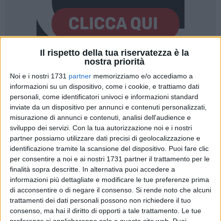
Il rispetto della tua riservatezza è la
nostra priorità
49
Noi e i nostri 1731
partner
memorizziamo e/o accediamo a
informazioni su un dispositivo, come i cookie, e trattiamo dati
personali, come identificatori univoci e informazioni standard
Sarà inaugurata martedì 29 luglio alle ore 20 la nuova area
inviate da un dispositivo per annunci e contenuti personalizzati,
riqualificata del mercato storico di Corso Umberto I, cuore
misurazione di annunci e contenuti, analisi dell'audience e
pulsante della Bisceglie autentica e popolare, restituita alla
sviluppo dei servizi.
Con la tua autorizzazione noi e i nostri
partner possiamo utilizzare dati precisi di geolocalizzazione e
città con un volto completamente rinnovato, all'insegna della
identificazione tramite la scansione del dispositivo. Puoi fare clic
bellezza, della sostenibilità e dell'identità locale.
per consentire a noi e ai nostri 1731 partner il trattamento per le
finalità sopra descritte. In alternativa puoi accedere a
Il progetto di rigenerazione urbana ha ridisegnato
informazioni più dettagliate e modificare le tue preferenze prima
integralmente piazza Regina Margherita di Savoia e
di acconsentire o di negare il consenso.
Si rende noto che alcuni
l'adiacente "piazza del pesce", trasformandole in un'unica
trattamenti dei dati personali possono non richiedere il tuo
grande agorà pedonale. Una piazza con basolato in pietra
consenso, ma hai il diritto di opporti a tale trattamento. Le tue
preferenze si applicheranno solo a questo sito web. Puoi