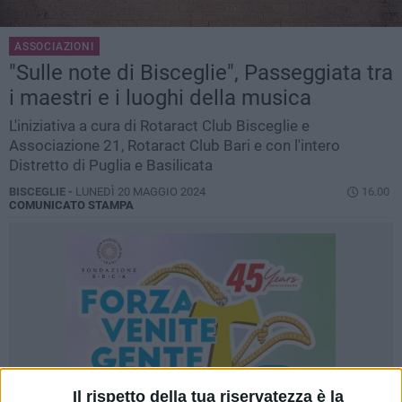
ASSOCIAZIONI
"Sulle note di Bisceglie", Passeggiata tra
i maestri e i luoghi della musica
L'iniziativa a cura di Rotaract Club Bisceglie e
Associazione 21, Rotaract Club Bari e con l'intero
Distretto di Puglia e Basilicata
BISCEGLIE -
LUNEDÌ 20 MAGGIO 2024
16.00
COMUNICATO STAMPA
Il rispetto della tua riservatezza è la