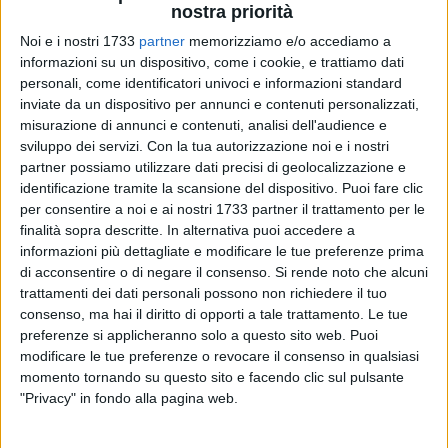
nostra priorità
Noi e i nostri 1733
partner
memorizziamo e/o accediamo a
informazioni su un dispositivo, come i cookie, e trattiamo dati
personali, come identificatori univoci e informazioni standard
inviate da un dispositivo per annunci e contenuti personalizzati,
16
misurazione di annunci e contenuti, analisi dell'audience e
sviluppo dei servizi.
Con la tua autorizzazione noi e i nostri
partner possiamo utilizzare dati precisi di geolocalizzazione e
Il Rotaract Club di Bisceglie e Associazione 21, insieme al
identificazione tramite la scansione del dispositivo. Puoi fare clic
Rotaract Club Bari e al
Distretto Rotaract di
Puglia e
per consentire a noi e ai nostri 1733 partner il trattamento per le
Basilicata presentano:
"Sulle note di Bisceglie" -
finalità sopra descritte. In alternativa puoi accedere a
informazioni più dettagliate e modificare le tue preferenze prima
Passeggiata tra i maestri e i luoghi della musica
.
di acconsentire o di negare il consenso.
Si rende noto che alcuni
trattamenti dei dati personali possono non richiedere il tuo
Si tratta di una visita guidata in programma
domenica 26
consenso, ma hai il diritto di opporti a tale trattamento. Le tue
maggio alle ore 10.00
. L'itinerario è pensato e condotto
preferenze si applicheranno solo a questo sito web. Puoi
dall'Arch. Giovanni Di Liddo, guida turistica della regione
modificare le tue preferenze o revocare il consenso in qualsiasi
Puglia, con l'obiettivo di portare alla luce la storia musicale
momento tornando su questo sito e facendo clic sul pulsante
(e artistica) di Bisceglie, attraverso la visita dei luoghi
"Privacy" in fondo alla pagina web.
artisticamente significanti per la città.