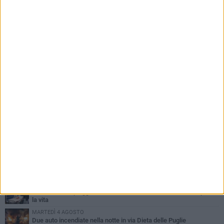
PIÙ LETTI QUESTA SETTIMANA
GIOVEDÌ 6 AGOSTO
Ragazzi biscegliesi diventano virali dopo un'esibizione
improvvisata in aeroporto a Roma-Fiumicino
MARTEDÌ 4 AGOSTO
Emergenza caldo, il Comune di Bisceglie attiva i "rifugi climatici"
MERCOLEDÌ 5 AGOSTO
Dramma alla spiaggia Bi-Marmi: un anziano ha un malore e perde
la vita
MARTEDÌ 4 AGOSTO
Due auto incendiate nella notte in via Dieta delle Puglie