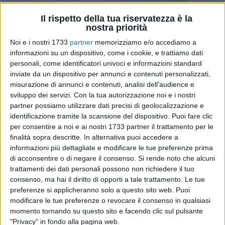
Il rispetto della tua riservatezza è la
24
nostra priorità
Noi e i nostri 1733
partner
memorizziamo e/o accediamo a
informazioni su un dispositivo, come i cookie, e trattiamo dati
Ottobre, tempo di ripresa delle attività dei laboratori al Teatro
personali, come identificatori univoci e informazioni standard
don Sturzo di Bisceglie. Sono aperte le iscrizioni ai corsi
inviate da un dispositivo per annunci e contenuti personalizzati,
misurazione di annunci e contenuti, analisi dell'audience e
promossi e organizzati dalla
Compagnia Teatro delle Onde
,
sviluppo dei servizi.
Con la tua autorizzazione noi e i nostri
diretti da
Tonio Logoluso: spazio a teatro per ragazzi e
partner possiamo utilizzare dati precisi di geolocalizzazione e
adulti, dizione e scrittura creativa
.
identificazione tramite la scansione del dispositivo. Puoi fare clic
per consentire a noi e ai nostri 1733 partner il trattamento per le
"
L'arte della commedia
- Il teatro comico da Aristofane a
finalità sopra descritte. In alternativa puoi accedere a
Molière a Dario Fo" è riservato agli adulti (a partire dai 15
informazioni più dettagliate e modificare le tue preferenze prima
anni) e consta di 30 incontri nel periodo compreso fra
di acconsentire o di negare il consenso.
Si rende noto che alcuni
trattamenti dei dati personali possono non richiedere il tuo
ottobre e maggio su materie quali recitazione, linguaggio del
consenso, ma hai il diritto di opporti a tale trattamento. Le tue
corpo, esercizi di stile, improvvisazione e analisi dei testi. Un
preferenze si applicheranno solo a questo sito web. Puoi
modo affascinante per indirizzare gli allievi alla disciplina
modificare le tue preferenze o revocare il consenso in qualsiasi
del teatro, una palestra dell'attore attraverso la travolgente e
momento tornando su questo sito e facendo clic sul pulsante
difficile arte del saper far ridere. Incontro preliminare sabato
"Privacy" in fondo alla pagina web.