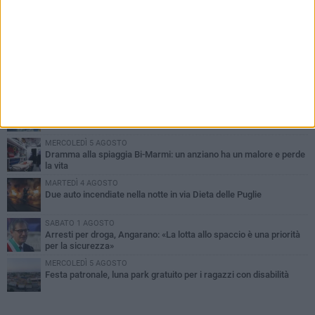
PIÙ LETTI QUESTA SETTIMANA
SABATO 1 AGOSTO
Contrasto allo spaccio di droga, due arresti dei carabinieri a
Bisceglie
MARTEDÌ 4 AGOSTO
Emergenza caldo, il Comune di Bisceglie attiva i "rifugi climatici"
MERCOLEDÌ 5 AGOSTO
Dramma alla spiaggia Bi-Marmi: un anziano ha un malore e perde
la vita
MARTEDÌ 4 AGOSTO
Due auto incendiate nella notte in via Dieta delle Puglie
SABATO 1 AGOSTO
Arresti per droga, Angarano: «La lotta allo spaccio è una priorità
per la sicurezza»
MERCOLEDÌ 5 AGOSTO
Festa patronale, luna park gratuito per i ragazzi con disabilità