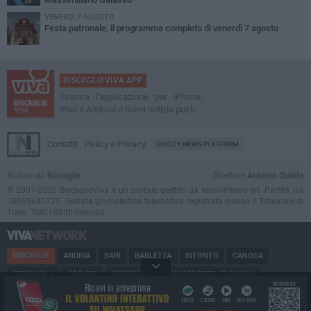
VENERDÌ 7 AGOSTO
Festa patronale, il programma completo di venerdì 7 agosto
BISCEGLIEVIVA APP
Scarica l'applicazione per iPhone,
iPad e Android e ricevi notizie push
Contatti
Policy e Privacy
GOCITY NEWS PLATFORM
Notizie da
Bisceglie
Direttore
Antonio Quinto
© 2001-2026 BisceglieViva è un portale gestito da InnovaNews srl. Partita iva
08059640725. Testata giornalistica telematica registrata presso il Tribunale di
Trani. Tutti i diritti riservati.
BISCEGLIE
ANDRIA
BARI
BARLETTA
BITONTO
CANOSA
CERIGNOLA
CORATO
GIOVINAZZO
MARGHERITA DI SAVOIA
MINERVINO
MODUGNO
MOLFETTA
PUGLIA
RUVO