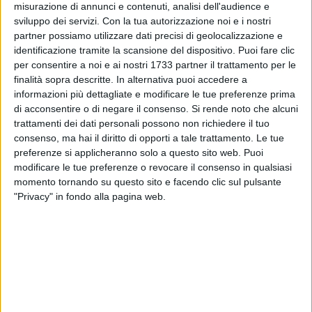
misurazione di annunci e contenuti, analisi dell'audience e
sviluppo dei servizi.
Con la tua autorizzazione noi e i nostri
partner possiamo utilizzare dati precisi di geolocalizzazione e
identificazione tramite la scansione del dispositivo. Puoi fare clic
12
per consentire a noi e ai nostri 1733 partner il trattamento per le
finalità sopra descritte. In alternativa puoi accedere a
Intervista video a Tommaso Minervini candidato
informazioni più dettagliate e modificare le tue preferenze prima
5 MINUTI
Sindaco di Molfetta
di acconsentire o di negare il consenso.
Si rende noto che alcuni
trattamenti dei dati personali possono non richiedere il tuo
consenso, ma hai il diritto di opporti a tale trattamento. Le tue
preferenze si applicheranno solo a questo sito web. Puoi
modificare le tue preferenze o revocare il consenso in qualsiasi
momento tornando su questo sito e facendo clic sul pulsante
"Privacy" in fondo alla pagina web.
Error loading media:
File could not be played