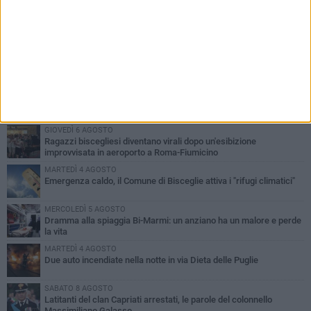
PIÙ LETTI QUESTA SETTIMANA
GIOVEDÌ 6 AGOSTO
Ragazzi biscegliesi diventano virali dopo un'esibizione
improvvisata in aeroporto a Roma-Fiumicino
MARTEDÌ 4 AGOSTO
Emergenza caldo, il Comune di Bisceglie attiva i "rifugi climatici"
MERCOLEDÌ 5 AGOSTO
Dramma alla spiaggia Bi-Marmi: un anziano ha un malore e perde
la vita
MARTEDÌ 4 AGOSTO
Due auto incendiate nella notte in via Dieta delle Puglie
SABATO 8 AGOSTO
Latitanti del clan Capriati arrestati, le parole del colonnello
Massimiliano Galasso