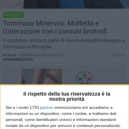
SPECIALE
Tommaso Minervini: Molfetta e
l'interazione con i comuni limitrofi
Il candidato sindaco parla di una municipalità allargata a
Giovinazzo e Bisceglie
PUGLIA -
DOMENICA 4 GIUGNO 2017
11.31
SPONSORIZZATO
Il rispetto della tua riservatezza è la
nostra priorità
Noi e i nostri 1733
partner
memorizziamo e/o accediamo a
informazioni su un dispositivo, come i cookie, e trattiamo dati
personali, come identificatori univoci e informazioni standard
inviate da un dispositivo per annunci e contenuti personalizzati,