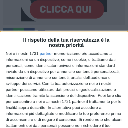
67
Il rispetto della tua riservatezza è la
nostra priorità
Noi e i nostri 1731
partner
memorizziamo e/o accediamo a
Partirà lunedì 2 agosto, tutto il territorio di Bisceglie, il nuovo
informazioni su un dispositivo, come i cookie, e trattiamo dati
servizio di trasporto pubblico locale.
personali, come identificatori univoci e informazioni standard
inviate da un dispositivo per annunci e contenuti personalizzati,
Tre linee urbane (rossa, verde e blu) attive tutti i giorni per
misurazione di annunci e contenuti, analisi dell'audience e
coprire capillarmente il territorio; una linea (gialla) dedicata
sviluppo dei servizi.
Con la tua autorizzazione noi e i nostri
partner possiamo utilizzare dati precisi di geolocalizzazione e
alla movida nelle serate dei weekend estivi per collegare i
identificazione tramite la scansione del dispositivo. Puoi fare clic
parcheggi della stazione, di conca dei monaci e dell'arena
per consentire a noi e ai nostri 1731 partner il trattamento per le
del mare; maggiori e più frequenti corse per un servizio più
finalità sopra descritte. In alternativa puoi accedere a
efficiente; impiego graduale di mezzi più moderni e
informazioni più dettagliate e modificare le tue preferenze prima
confortevoli; potenziamento dei percorsi e degli orari nel
di acconsentire o di negare il consenso.
Si rende noto che alcuni
periodo estivo per raggiungere ancora più frequentemente la
trattamenti dei dati personali possono non richiedere il tuo