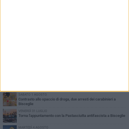
PIÙ LETTI QUESTA SETTIMANA
SABATO 1 AGOSTO
Contrasto allo spaccio di droga, due arresti dei carabinieri a
Bisceglie
VENERDÌ 31 LUGLIO
Torna l'appuntamento con la Pastasciutta antifascista a Bisceglie
MARTEDÌ 4 AGOSTO