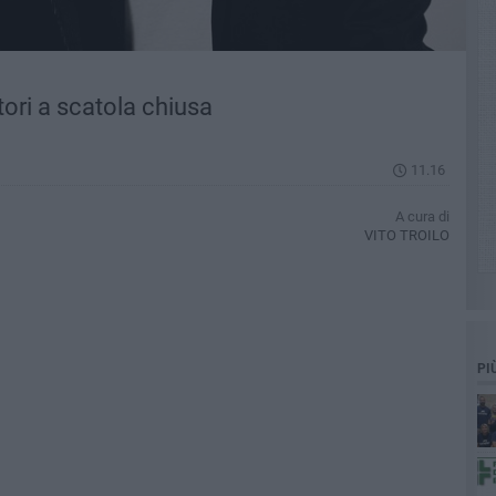
ori a scatola chiusa
11.16
A cura di
VITO TROILO
PI