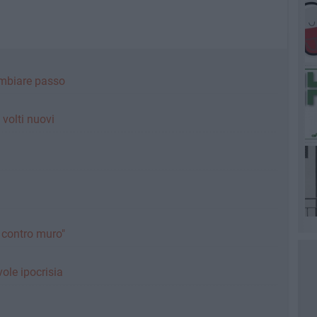
ambiare passo
i volti nuovi
o contro muro"
ole ipocrisia