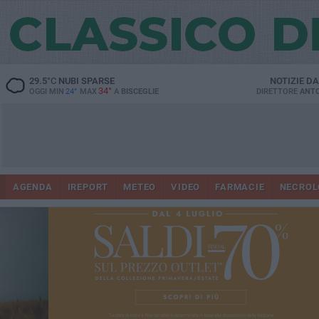
29.5
°C
NUBI SPARSE
NOTIZIE D
34°
OGGI MIN
24°
MAX
A
BISCEGLIE
DIRETTORE
ANTO
AGENDA
IREPORT
METEO
VIDEO
FARMACIE
NECROL