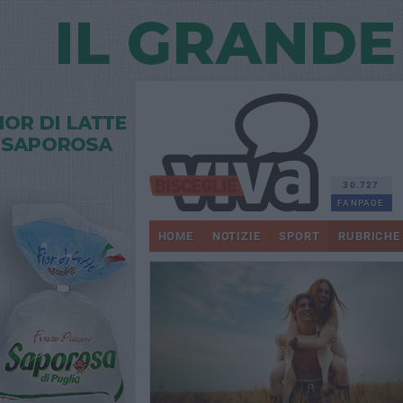
30.727
FANPAGE
HOME
NOTIZIE
SPORT
RUBRICHE