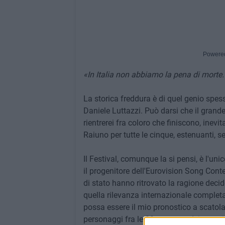
Powere
«In Italia non abbiamo la pena di morte.
La storica freddura è di quel genio spe
Daniele Luttazzi. Può darsi che il grand
rientrerei fra coloro che finiscono, inevi
Raiuno per tutte le cinque, estenuanti, s
Il Festival, comunque la si pensi, è l'u
il progenitore dell'Eurovision Song Conte
di stato hanno ritrovato la ragione deci
quella rilevanza internazionale complet
possa essere il mio pronostico a scatol
personaggi fra le 20 proposte dei campi