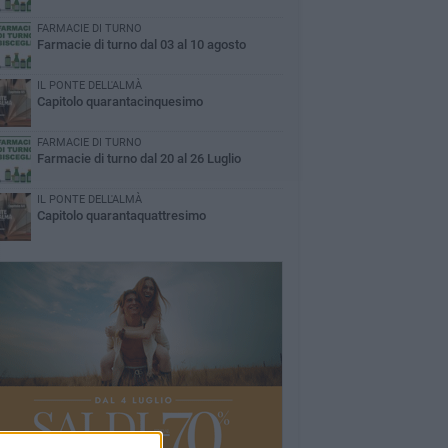
FARMACIE DI TURNO
Farmacie di turno dal 03 al 10 agosto
IL PONTE DELL'ALMÀ
Capitolo quarantacinquesimo
FARMACIE DI TURNO
Farmacie di turno dal 20 al 26 Luglio
IL PONTE DELL'ALMÀ
Capitolo quarantaquattresimo