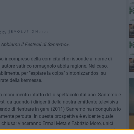
d by
 Abbiamo il Festival di Sanremo».
sso incompreso della comicità che risponde al nome di
e autore satirico romagnolo abbia ragione. Nel caso,
tabilmente, per "espiare la colpa" sintonizzandosi su
erate della kermesse.
nico monumento intatto dello spettacolo italiano. Sanremo è
st: da quando i dirigenti della nostra emittente televisiva
dendo di rientrare in gara (2011) Sanremo ha riconquistato
amente perduta. In questa prospettiva è evidente quale
a chiusa: vinceranno Ermal Meta e Fabrizio Moro, unici
oni in gara a poter pensare di competere per una top 10