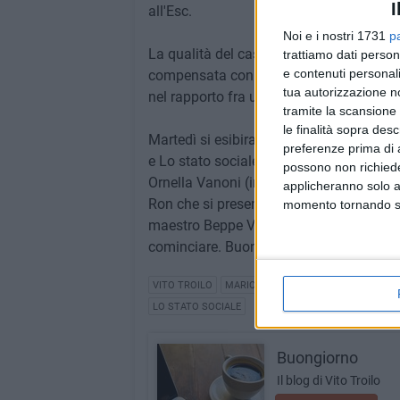
I
all'Esc.
Noi e i nostri 1731
p
La qualità del cast scelto da Claudio Bagli
trattiamo dati person
e contenuti personali
compensata con la chiamata a raccolta de
tua autorizzazione no
nel rapporto fra uomini e donne partecipa
tramite la scansione 
le finalità sopra des
Martedì si esibiranno tutti i big. Bisogner
preferenze prima di 
e Lo stato sociale. Susciterà come sempre
possono non richieder
Ornella Vanoni (insieme al brindisino An
applicheranno solo a
Ron che si presenterà con un pezzo inedi
momento tornando su 
maestro Beppe Vessicchio, che dirigerà Eli
cominciare. Buonanotte.
VITO TROILO
MARIO BIONDI
FESTIVAL DI SANRE
LO STATO SOCIALE
Buongiorno
Il blog di Vito Troilo