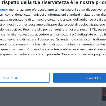
l rispetto della tua riservatezza è la nostra prior
artner
memorizziamo e/o accediamo a informazioni su un dispositivo, c
oni, sulla carta, è oltre la linea della sufficienza:
ali, come identificatori univoci e informazioni standard inviate da un di
zzati, misurazione di annunci e contenuti, analisi dell'audience e svilupp
lle superospiti italiane la situazione di scarso equilibrio
RU
i e i nostri partner possiamo utilizzare dati precisi di geolocalizzazione 
nti, sul livello generale c'è poco da eccepire.
del dispositivo. Puoi fare clic per consentire a noi e ai nostri 1731 partn
critte. In alternativa puoi accedere a informazioni più dettagliate e modif
à prestare attenzione, in particolare, a Elio e le storie tese
acconsentire o di negare il consenso.
Si rende noto che alcuni trattamen
 curiosità l'istrionico Max Gazzé, oltre alla veterana
e il tuo consenso, ma hai il diritto di opporti a tale trattamento. Le tue
tonio Calò in arte Bungaro e con Pacifico al piano) e a
 questo sito web. Puoi modificare le tue preferenze o revocare il conse
to di Lucio Dalla. Rassicurante la presenza sul palco del
questo sito e facendo clic sul pulsante "Privacy" in fondo alla pagina
o e le storie tese e Mario Biondi. Se c'è lui si può
MO
ERMAL META
FABRIZIO MORO
SANREMO 2018
ORNELLA VANONI
PIÙ OPZIONI
ACCETTO