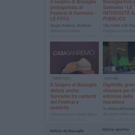
Il sospiro di Bisceglie
BisceglieViva 
protagonista al
Sanremo - LE
Festival di Sanremo -
INTERVISTE A
LE FOTO
PUBBLICO
Sergio Salerno, direttore
Olly mette tutti d'a
dell'associazione
Giorgia e Lucio Cors
pasticcerie storiche: «Molti
preferiti. Ma a far b
lo hanno riconosciuto, ci
pensa Brancale
gratifica profondamente»
TERRITORIO
CULTURA
Il Sospiro di Bisceglie
DigithON, gra
delizia anche
chiusura per l'
Sanremo tra cantanti
edizione della
del Festival e
maratona
celebrity
In attesa dell'ass
dei premi della gara
Tutti pazzi per il dolce tipico
startup, nell'ultimo
biscegliese anche al
appuntamento sera
festival della canzone
Notizie sportive
ospiti hanno incant
italiana
Notizie da Bisceglie