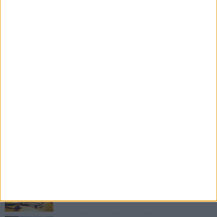
RUBRICHE AGGIORNATE DI RECENTE
Il Ponte dell'Almà
Romanzo a puntate a cura del dott. Antonio
Marzano
ANTONIO MARZANO
Morte di un gettonista
Racconto giallo a cura del dott. Antonio Marzano