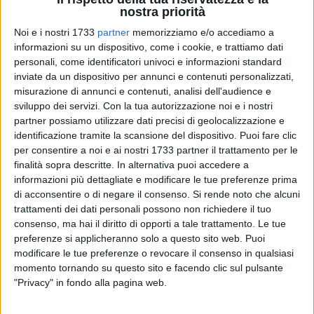
nostra priorità
13
A cura di
Noi e i nostri 1733
partner
memorizziamo e/o accediamo a
FRANCESCO GENTILE
informazioni su un dispositivo, come i cookie, e trattiamo dati
personali, come identificatori univoci e informazioni standard
inviate da un dispositivo per annunci e contenuti personalizzati,
misurazione di annunci e contenuti, analisi dell'audience e
Una varietà di pesce azzurro che popola il Mediterraneo e
sviluppo dei servizi.
Con la tua autorizzazione noi e i nostri
l'Atlantico. Chiamato anche maccarello, lacerto e ciortone, è
partner possiamo utilizzare dati precisi di geolocalizzazione e
il "cugino povero" del tonno.
identificazione tramite la scansione del dispositivo. Puoi fare clic
per consentire a noi e ai nostri 1733 partner il trattamento per le
Ha elevato apporto proteico di alto valore biologico.
finalità sopra descritte. In alternativa puoi accedere a
Apprezzato il contenuto di vitamine (D, alcune, del gruppo B)
informazioni più dettagliate e modificare le tue preferenze prima
e notevole l'apporto di sali minerali organici (calcio, fosforo,
di acconsentire o di negare il consenso.
Si rende noto che alcuni
trattamenti dei dati personali possono non richiedere il tuo
iodio, magnesio e potassio).
consenso, ma hai il diritto di opporti a tale trattamento. Le tue
preferenze si applicheranno solo a questo sito web. Puoi
Lo
sgombro
è tra le più ricche fonti di essenziali acidi grassi
modificare le tue preferenze o revocare il consenso in qualsiasi
polinsaturi (omega 3). Benefici per cuore e sistema
momento tornando su questo sito e facendo clic sul pulsante
cardiovascolare, riducono il colesterolo totale e aumentano
"Privacy" in fondo alla pagina web.
quello "buono".