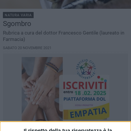
NATURA VARIA
Sgombro
Rubrica a cura del dottor Francesco Gentile (laureato in
Farmacia)
SABATO 20 NOVEMBRE 2021
Il rispetto della tua riservatezza è la