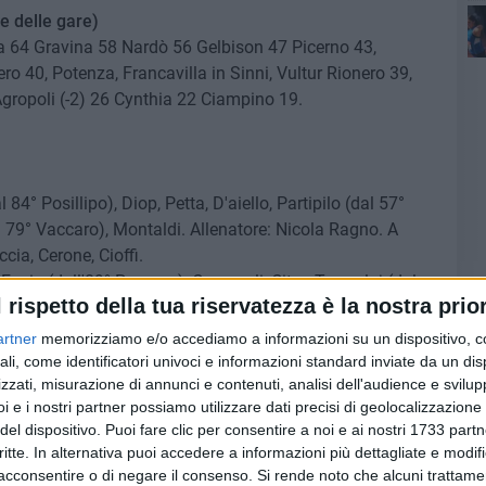
e delle gare)
na 64 Gravina 58 Nardò 56 Gelbison 47 Picerno 43,
 40, Potenza, Francavilla in Sinni, Vultur Rionero 39,
Agropoli (-2) 26 Cynthia 22 Ciampino 19.
 84° Posillipo), Diop, Petta, D'aiello, Partipilo (dal 57°
al 79° Vaccaro), Montaldi. Allenatore: Nicola Ragno. A
cia, Cerone, Cioffi.
Fazio (dall'89° Pansera), Carnevali, Citro, Turmalaj (dal
l rispetto della tua riservatezza è la nostra prior
ti, Damiani (dal 76° Cassetti). Allenatore: Simone
ccotto, Famà, Solfiti, Tiozzo.
artner
memorizziamo e/o accediamo a informazioni su un dispositivo, c
no di Frattamaggiore e Di Tommaso di Isernia).
ali, come identificatori univoci e informazioni standard inviate da un di
zzati, misurazione di annunci e contenuti, analisi dell'audience e svilupp
ni.
i e i nostri partner possiamo utilizzare dati precisi di geolocalizzazione 
tro, Turmalaj, Carnevali. Calci d'angolo: 7-5.
del dispositivo. Puoi fare clic per consentire a noi e ai nostri 1733 partn
critte. In alternativa puoi accedere a informazioni più dettagliate e modif
IA!!!! IL TRASTEVERE CADE ALLO STEFANO VICINO CON IL
acconsentire o di negare il consenso.
Si rende noto che alcuni trattamen