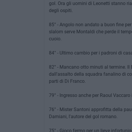
gol. Ora gli uomini di Leonetti stanno ri
degli ospiti.
85° - Angolo non andato a buon fine per 
slalom serve Montaldi che perde il tempo 
cuoio.
84° - Ultimo cambio per i padroni di casa
82° - Mancano otto minuti al termine. Il
dall'assalto della squadra fanalino di c
parti di Di Franco.
79° - Ingresso anche per Raoul Vaccaro i
76° - Mister Santoni approfitta della pau
Damiani, l'autore del gol romano.
75° - Gioco fermo per un lieve infortuni