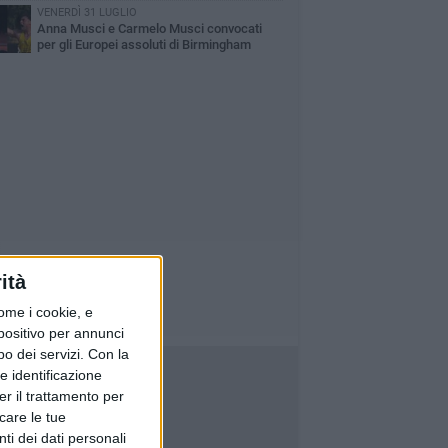
VENERDÌ 31 LUGLIO
Anna Musci e Carmelo Musci convocati
per gli Europei assoluti di Birmingham
ità
ome i cookie, e
spositivo per annunci
o dei servizi.
Con la
e identificazione
er il trattamento per
icare le tue
ti dei dati personali