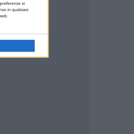
 preferenze si
nso in qualsiasi
 web.