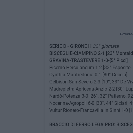
Powere
SERIE D - GIRONE H
32ª giornata
BISCEGLIE-CIAMPINO 2-1 [23° Montaldi,
GRAVINA-TRASTEVERE 1-0-[5° Picci]
Picerno-Herculaneum 1-2 [33° Esposito, 
Cynthia-Manfredonia 0-1 [80° Coccia]
Gelbison-San Severo 2-3 [19°, 33° De Vi
Madrepietra Apricena-Anzio 2-2 [30° Lupo
Nardò-Potenza 3-0 [26°, 32° Patierno, 92
Nocerina-Agropoli 6-0 [33°, 44° Siclari, 45
Vultur Rionero-Francavilla in Sinni 1-0 [1
BRACCIO DI FERRO LEGA PRO: BISCEG