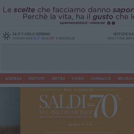
34.5
°C
CIELO SERENO
NOTIZIE D
34°
DOMANI MIN
25.5°
MAX
A
BISCEGLIE
DIRETTORE
ANTO
AGENDA
IREPORT
METEO
VIDEO
FARMACIE
NECROL