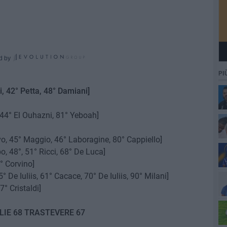
d by
PI
 42° Petta, 48° Damiani]
44° El Ouhazni, 81° Yeboah]
vo, 45° Maggio, 46° Laboragine, 80° Cappiello]
, 48°, 51° Ricci, 68° De Luca]
° Corvino]
° De Iuliis, 61° Cacace, 70° De Iuliis, 90° Milani]
7° Cristaldi]
LIE 68 TRASTEVERE 67