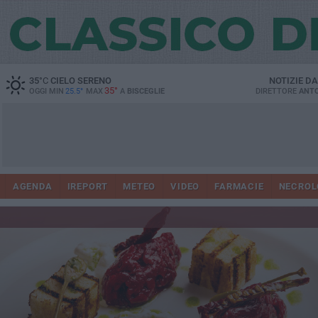
35
°C
CIELO SERENO
NOTIZIE D
35°
OGGI MIN
25.5°
MAX
A
BISCEGLIE
DIRETTORE
ANTO
AGENDA
IREPORT
METEO
VIDEO
FARMACIE
NECROL