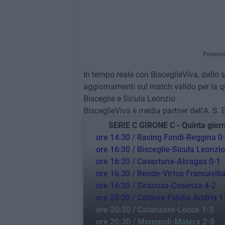
Powere
In tempo reale con BisceglieViva, dallo st
aggiornamenti sul match valido per la q
Bisceglie e Sicula Leonzio.
BisceglieViva è media partner dell'A. S.
SERIE C GIRONE C - Quinta giorn
ore 14:30 / Racing Fondi-Reggina 0
ore 16:30 / Bisceglie-Sicula Leonzio
ore 16:30 / Casertana-Akragas 0-1
ore 16:30 / Rende-Virtus Francavilla
ore 16:30 / Siracusa-Cosenza 4-2
ore 20:30 / Catania-Fidelis Andria 1
ore 20:30 / Catanzaro-Lecce 1-3
ore 20:30 / Monopoli-Matera 2-0