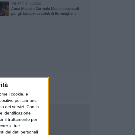
VENERDÌ 31 LUGLIO
Anna Musci e Carmelo Musci convocati
per gli Europei assoluti di Birmingham
ità
ome i cookie, e
spositivo per annunci
o dei servizi.
Con la
e identificazione
er il trattamento per
icare le tue
ti dei dati personali