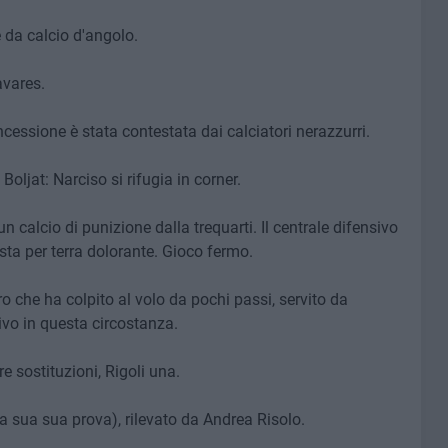
e da calcio d'angolo.
vares.
oncessione è stata contestata dai calciatori nerazzurri.
oljat: Narciso si rifugia in corner.
un calcio di punizione dalla trequarti. Il centrale difensivo
sta per terra dolorante. Gioco fermo.
o che ha colpito al volo da pochi passi, servito da
sivo in questa circostanza.
re sostituzioni, Rigoli una.
la sua sua prova), rilevato da Andrea Risolo.