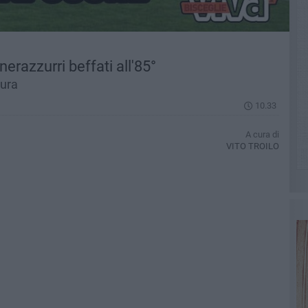
erazzurri beffati all'85°
tura
10.33
A cura di
VITO TROILO