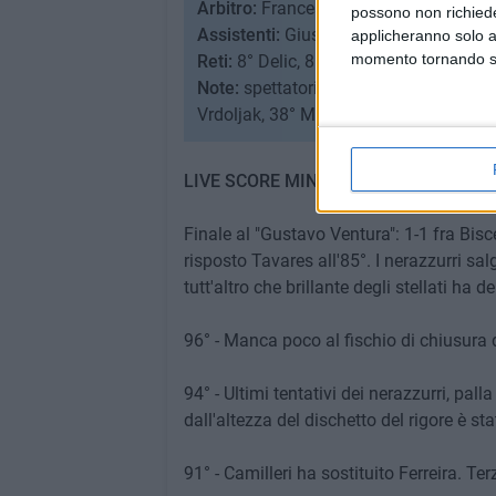
Arbitro:
Francesco Meraviglia di Pistoi
possono non richieder
Assistenti:
Giuseppe Perrotti di Campob
applicheranno solo a
momento tornando su 
Reti:
8° Delic, 85° Tavares.
Note:
spettatori 700, incasso non comu
Vrdoljak, 38° Montinaro, 62° D'Angelo.
LIVE SCORE MINUTO PER MINUTO
Finale al "Gustavo Ventura": 1-1 fra Bisce
risposto Tavares all'85°. I nerazzurri sa
tutt'altro che brillante degli stellati ha 
96° - Manca poco al fischio di chiusura 
94° - Ultimi tentativi dei nerazzurri, pal
dall'altezza del dischetto del rigore è s
91° - Camilleri ha sostituito Ferreira. Te