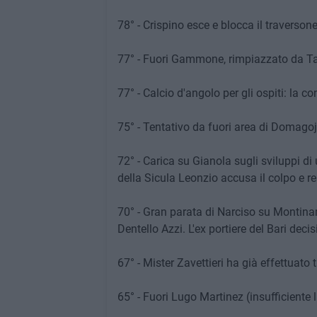
78° - Crispino esce e blocca il traverson
77° - Fuori Gammone, rimpiazzato da Ta
77° - Calcio d'angolo per gli ospiti: la c
75° - Tentativo da fuori area di Domagoj B
72° - Carica su Gianola sugli sviluppi di 
della Sicula Leonzio accusa il colpo e re
70° - Gran parata di Narciso su Montinar
Dentello Azzi. L'ex portiere del Bari deci
67° - Mister Zavettieri ha già effettuato t
65° - Fuori Lugo Martinez (insufficiente 