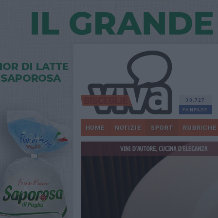
30.727
FANPAGE
HOME
NOTIZIE
SPORT
RUBRICHE