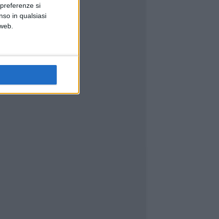
 preferenze si
nso in qualsiasi
 web.