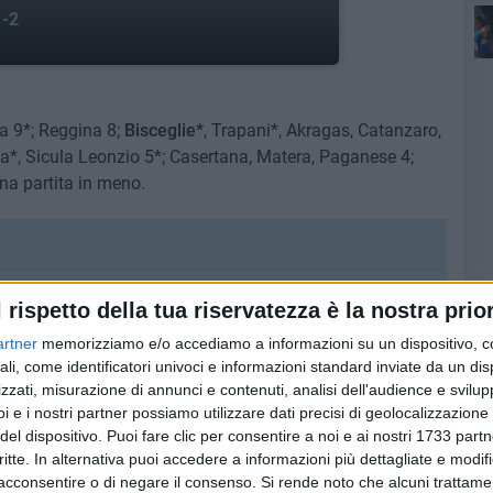
1-2
a 9*; Reggina 8;
Bisceglie*
, Trapani*, Akragas, Catanzaro,
ia*, Sicula Leonzio 5*; Casertana, Matera, Paganese 4;
una partita in meno.
1
 9 Jovanovic, 13 Giron, 14 Delic (dal 51° Azzi), 16 Lugo
l rispetto della tua riservatezza è la nostra prior
aro (dall'88° 18 Gabrielloni), 19 Vdroljak (dall'88° 10
 51° 15 Delvino), 24 Markic. Allenatore: Nunzio
artner
memorizziamo e/o accediamo a informazioni su un dispositivo, c
ali, come identificatori univoci e informazioni standard inviate da un di
, 3 Raucci, 4 Diallo, 11 D'Ancora, 22 Alberga.
zzati, misurazione di annunci e contenuti, analisi dell'audience e svilupp
illace, 5 Gianola, 9 Ferreira (dal 91° Camilleri), 10
i e i nostri partner possiamo utilizzare dati precisi di geolocalizzazione 
3 Davì, 24 Gammone (dal 77° 19 Tavares), 25 Marano (dal
del dispositivo. Puoi fare clic per consentire a noi e ai nostri 1733 partn
re: Pino Rigoli. A disposizione: 22 Ciotti, 2 Pollace, 4
critte. In alternativa puoi accedere a informazioni più dettagliate e modif
e Felice, 21 Cozza.
acconsentire o di negare il consenso.
Si rende noto che alcuni trattamen