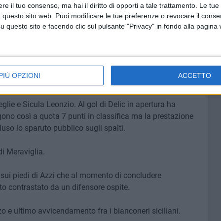
a.
e il tuo consenso, ma hai il diritto di opporti a tale trattamento. Le tue
asso, Michele Pizzi di Termoli.
 questo sito web. Puoi modificare le tue preferenze o revocare il conse
questo sito e facendo clic sul pulsante "Privacy" in fondo alla pagina
nicato. Calci d'angolo: 2-7. Ammoniti: 18° Davì, 36°
PIÙ OPZIONI
ACCETTO
glie e Sicula Leonzio. Al gol di Delic in apertura ha
lgono così a quota 7 punti in classifica ma la prestazione
deluso lo sparuto pubblico sugli spalti.
di Meraviglia.
la sui piedi di Azzi che al momento di concludere
tato contrastato da un difensore ospite.
rzo e ultimo avvicendamento fra i bianconeri siciliani.