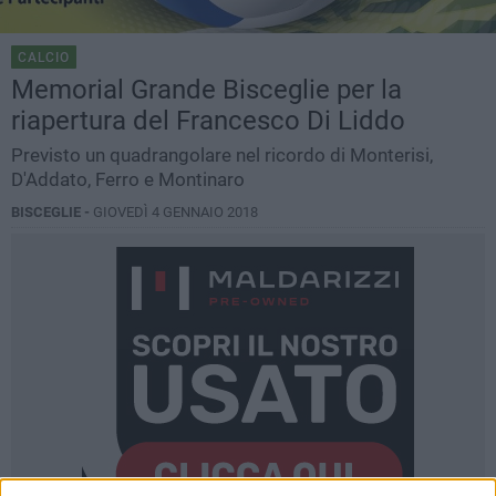
CALCIO
Memorial Grande Bisceglie per la
riapertura del Francesco Di Liddo
Previsto un quadrangolare nel ricordo di Monterisi,
D'Addato, Ferro e Montinaro
BISCEGLIE -
GIOVEDÌ 4 GENNAIO 2018