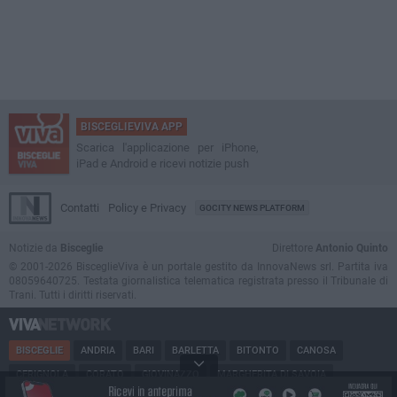
BISCEGLIEVIVA APP
Scarica l'applicazione per iPhone,
iPad e Android e ricevi notizie push
Contatti
Policy e Privacy
GOCITY NEWS PLATFORM
Notizie da
Bisceglie
Direttore
Antonio Quinto
© 2001-2026 BisceglieViva è un portale gestito da InnovaNews srl. Partita iva
08059640725. Testata giornalistica telematica registrata presso il Tribunale di
Trani. Tutti i diritti riservati.
BISCEGLIE
ANDRIA
BARI
BARLETTA
BITONTO
CANOSA
CERIGNOLA
CORATO
GIOVINAZZO
MARGHERITA DI SAVOIA