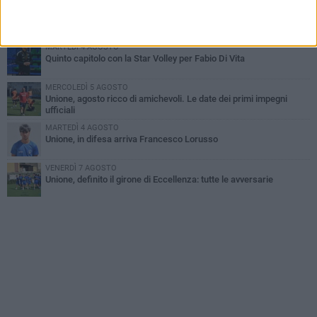
MERCOLEDÌ 5 AGOSTO
Il Bisceglie si rafforza con Mikel Opoola e Pierluigi Lagonigro
MARTEDÌ 4 AGOSTO
Quinto capitolo con la Star Volley per Fabio Di Vita
MERCOLEDÌ 5 AGOSTO
Unione, agosto ricco di amichevoli. Le date dei primi impegni
ufficiali
MARTEDÌ 4 AGOSTO
Unione, in difesa arriva Francesco Lorusso
VENERDÌ 7 AGOSTO
Unione, definito il girone di Eccellenza: tutte le avversarie