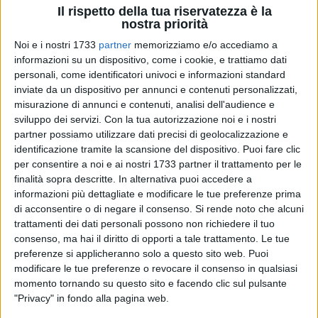
Il rispetto della tua riservatezza è la
nostra priorità
Noi e i nostri 1733
partner
memorizziamo e/o accediamo a
10
A cura di
informazioni su un dispositivo, come i cookie, e trattiamo dati
VITO TROILO
personali, come identificatori univoci e informazioni standard
inviate da un dispositivo per annunci e contenuti personalizzati,
misurazione di annunci e contenuti, analisi dell'audience e
Sarà un quadrangolare fra non meglio precisate
sviluppo dei servizi.
Con la tua autorizzazione noi e i nostri
rappresentative di calciatori biscegliesi, A. S. Bisceglie,
partner possiamo utilizzare dati precisi di geolocalizzazione e
Unione e Don Uva a segnare la riapertura del "Francesco Di
identificazione tramite la scansione del dispositivo. Puoi fare clic
per consentire a noi e ai nostri 1733 partner il trattamento per le
Liddo" nella mattinata di sabato 6 gennaio, a partire dalle ore
finalità sopra descritte. In alternativa puoi accedere a
9:00. Con ogni probabilità si terranno sfide tra formazioni
informazioni più dettagliate e modificare le tue preferenze prima
giovanili delle tre società e una compagine di vecchie glorie.
di acconsentire o di negare il consenso.
Si rende noto che alcuni
La manifestazione sportiva sarà dedicata al ricordo dell'ex
trattamenti dei dati personali possono non richiedere il tuo
presidente Marino Monterisi, del tecnico Michele D'Addato
consenso, ma hai il diritto di opporti a tale trattamento. Le tue
oltre che degli atleti del passato Bruno Ferro e Franco
preferenze si applicheranno solo a questo sito web. Puoi
Montinaro.
modificare le tue preferenze o revocare il consenso in qualsiasi
momento tornando su questo sito e facendo clic sul pulsante
"Privacy" in fondo alla pagina web.
L'amministrazione comunale ha rivendicato, legittimamente,