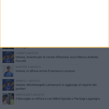
PIÙ LETTI QUESTA SETTIMANA
VENERDÌ 31 LUGLIO
Anna Musci e Carmelo Musci convocati per gli Europei assoluti di
Birmingham
LUNEDÌ 3 AGOSTO
Simone Franceschi, una solida certezza per la Star Volley
Bisceglie
LUNEDÌ 3 AGOSTO
Unione, innesto per le corsie offensive: ecco Marco Antonio
Ferretti
MARTEDÌ 4 AGOSTO
Unione, in difesa arriva Francesco Lorusso
SABATO 1 AGOSTO
Unione, Michelangelo Lamanuzzi si aggiunge al reparto dei
portieri
MERCOLEDÌ 5 AGOSTO
Il Bisceglie si rafforza con Mikel Opoola e Pierluigi Lagonigro