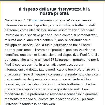
Il rispetto della tua riservatezza è la
nostra priorità
Noi e i nostri 1731
partner
memorizziamo e/o accediamo a
informazioni su un dispositivo, come i cookie, e trattiamo dati
1
personali, come identificatori univoci e informazioni standard
inviate da un dispositivo per annunci e contenuti personalizzati,
misurazione di annunci e contenuti, analisi dell'audience e
Provare ad interrompere la sequenza negativa di risultati che
sviluppo dei servizi.
Con la tua autorizzazione noi e i nostri
dura da cinque partite. E' il proposito che accompagna
partner possiamo utilizzare dati precisi di geolocalizzazione e
identificazione tramite la scansione del dispositivo. Puoi fare clic
Sportilia Volley all'appuntamento del 15esimo turno (sesta
per consentire a noi e ai nostri 1731 partner il trattamento per le
di ritorno) sul rettangolo del PalaFiorentini di Molfetta contro
finalità sopra descritte. In alternativa puoi accedere a
la Pegaso '93, in programma domani con primo servizio alle
informazioni più dettagliate e modificare le tue preferenze prima
18,00. Sesto in graduatoria con 16 punti, 8 in meno rispetto
di acconsentire o di negare il consenso.
Si rende noto che alcuni
alle prossime avversarie (quarte, benché le molfettesi
trattamenti dei dati personali possono non richiedere il tuo
abbiano disputato finora una gara in più), il team
consenso, ma hai il diritto di opporti a tale trattamento. Le tue
biancazzurro mira ad invertire la rotta inclinatasi verso il
preferenze si applicheranno solo a questo sito web. Puoi
modificare le tue preferenze o revocare il consenso in qualsiasi
basso negli ultimi due mesi.
momento tornando su questo sito e facendo clic sul pulsante
"Privacy" in fondo alla pagina web.