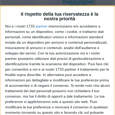
Il rispetto della tua riservatezza è la
nostra priorità
29
A cura di
VITO TROILO
Noi e i nostri 1733
partner
memorizziamo e/o accediamo a
informazioni su un dispositivo, come i cookie, e trattiamo dati
personali, come identificatori univoci e informazioni standard
inviate da un dispositivo per annunci e contenuti personalizzati,
L'obiettivo è mettere la squadra nerazzurra in condizione di
misurazione di annunci e contenuti, analisi dell'audience e
giocare altrove il minor numero possibile di partite
sviluppo dei servizi.
Con la tua autorizzazione noi e i nostri
casalinghe del torneo di Serie C, che avrà inizio sabato 26
partner possiamo utilizzare dati precisi di geolocalizzazione e
agosto con gli stellati impegnati in trasferta sul rettangolo
identificazione tramite la scansione del dispositivo. Puoi fare clic
del "Marcello Torre" di Pagani. Una prima parte dei previsti
per consentire a noi e ai nostri 1733 partner il trattamento per le
interventi di riqualificazione necessari a trasformare il
finalità sopra descritte. In alternativa puoi accedere a
informazioni più dettagliate e modificare le tue preferenze prima
"Gustavo Ventura" in un impianto adatto per gli incontri del
di acconsentire o di negare il consenso.
Si rende noto che alcuni
terzo torneo professionistico è stata portata a termine.
trattamenti dei dati personali possono non richiedere il tuo
consenso, ma hai il diritto di opporti a tale trattamento. Le tue
Sabato 19 agosto, prima di assistere all'amichevole di lusso
preferenze si applicheranno solo a questo sito web. Puoi
tra Bisceglie e Foggia, il sindaco Francesco Spina (che è
modificare le tue preferenze o revocare il consenso in qualsiasi
ancora nel pieno esercizio delle sue funzioni) ha effettuato
momento tornando su questo sito e facendo clic sul pulsante