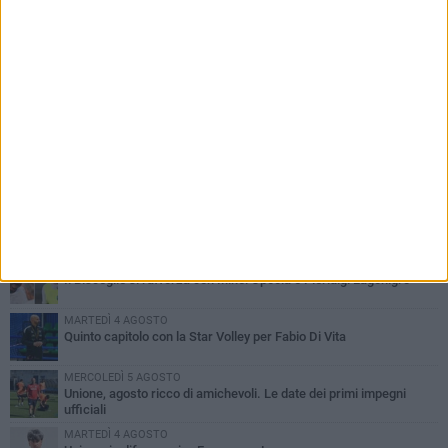
PIÙ LETTI QUESTA SETTIMANA
GIOVEDÌ 6 AGOSTO
Bisceglie inserito nel girone H: ecco tutte le avversarie
MERCOLEDÌ 5 AGOSTO
Il Bisceglie si rafforza con Mikel Opoola e Pierluigi Lagonigro
MARTEDÌ 4 AGOSTO
Quinto capitolo con la Star Volley per Fabio Di Vita
MERCOLEDÌ 5 AGOSTO
Unione, agosto ricco di amichevoli. Le date dei primi impegni
ufficiali
MARTEDÌ 4 AGOSTO