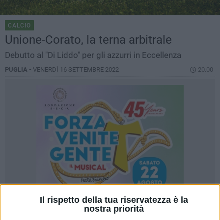
CALCIO
Unione-Corato, la terna arbitrale
Debutto al "Di Liddo" per gli azzurri in Eccellenza
PUGLIA -
VENERDÌ 16 SETTEMBRE 2022
20.00
Il rispetto della tua riservatezza è la
nostra priorità