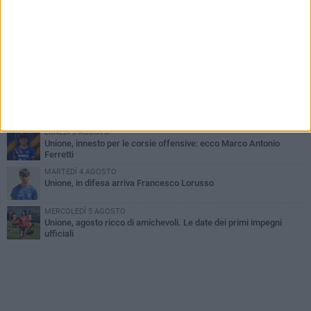
GIOVEDÌ 6 AGOSTO
Bisceglie inserito nel girone H: ecco tutte le avversarie
LUNEDÌ 3 AGOSTO
Simone Franceschi, una solida certezza per la Star Volley
Bisceglie
MERCOLEDÌ 5 AGOSTO
Il Bisceglie si rafforza con Mikel Opoola e Pierluigi Lagonigro
LUNEDÌ 3 AGOSTO
Unione, innesto per le corsie offensive: ecco Marco Antonio
Ferretti
MARTEDÌ 4 AGOSTO
Unione, in difesa arriva Francesco Lorusso
MERCOLEDÌ 5 AGOSTO
Unione, agosto ricco di amichevoli. Le date dei primi impegni
ufficiali