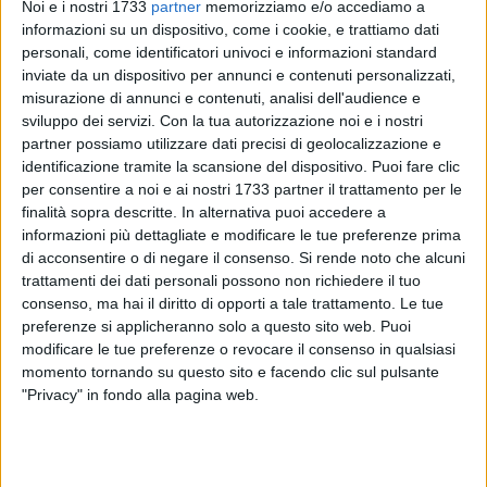
Noi e i nostri 1733
partner
memorizziamo e/o accediamo a
8
informazioni su un dispositivo, come i cookie, e trattiamo dati
personali, come identificatori univoci e informazioni standard
inviate da un dispositivo per annunci e contenuti personalizzati,
misurazione di annunci e contenuti, analisi dell'audience e
L'Unione Calcio è pronta ad affrontare la prima giornata del
sviluppo dei servizi.
Con la tua autorizzazione noi e i nostri
girone A del campionato di Eccellenza pugliese fra le mura
partner possiamo utilizzare dati precisi di geolocalizzazione e
amiche del "Francesco Di Liddo". Gli azzurri ospiteranno
identificazione tramite la scansione del dispositivo. Puoi fare clic
domenica 18 settembre il Corato, eliminato in Coppa proprio
per consentire a noi e ai nostri 1733 partner il trattamento per le
dal Bisceglie ai calci di rigore.
finalità sopra descritte. In alternativa puoi accedere a
informazioni più dettagliate e modificare le tue preferenze prima
di acconsentire o di negare il consenso.
Si rende noto che alcuni
L'Aia ha designato la terna arbitrale del match: Stefano
trattamenti dei dati personali possono non richiedere il tuo
Pezzolla della sezione di Bari dirigerà la sfida, assistito da
consenso, ma hai il diritto di opporti a tale trattamento. Le tue
Luca Latini e Andrea Rizzi di Foggia. Fischio d'inizio fissato
preferenze si applicheranno solo a questo sito web. Puoi
per le ore 15:30.
modificare le tue preferenze o revocare il consenso in qualsiasi
momento tornando su questo sito e facendo clic sul pulsante
"Privacy" in fondo alla pagina web.
ECCELLENZA girone A - 1ª giornata
Canosa-Borgorosso Molfetta
Foggia Incedit-Orta Nova