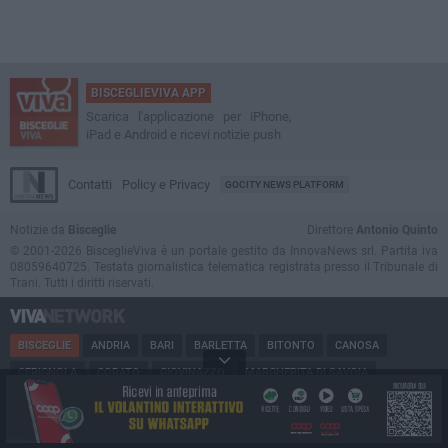
BISCEGLIEVIVA APP
Scarica l'applicazione per iPhone,
iPad e Android e ricevi notizie push
Contatti
Policy e Privacy
GOCITY NEWS PLATFORM
Notizie da
Bisceglie
Direttore
Antonio Quinto
© 2001-2026 BisceglieViva è un portale gestito da InnovaNews srl. Partita iva
08059640725. Testata giornalistica telematica registrata presso il Tribunale di
Trani. Tutti i diritti riservati.
BISCEGLIE
ANDRIA
BARI
BARLETTA
BITONTO
CANOSA
CERIGNOLA
CORATO
GIOVINAZZO
MARGHERITA DI SAVOIA
MINERVINO
MODUGNO
MOLFETTA
PUGLIA
RUVO
SAN FERDINANDO
SPINAZZOLA
TERLIZZI
TRANI
TRINITAPOLI