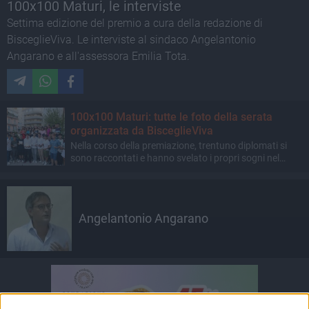
100x100 Maturi, le interviste
Settima edizione del premio a cura della redazione di
BisceglieViva. Le interviste al sindaco Angelantonio
Angarano e all'assessora Emilia Tota.
100x100 Maturi: tutte le foto della serata
organizzata da BisceglieViva
Nella corso della premiazione, trentuno diplomati si
sono raccontati e hanno svelato i propri sogni nel
cassetto
Angelantonio Angarano