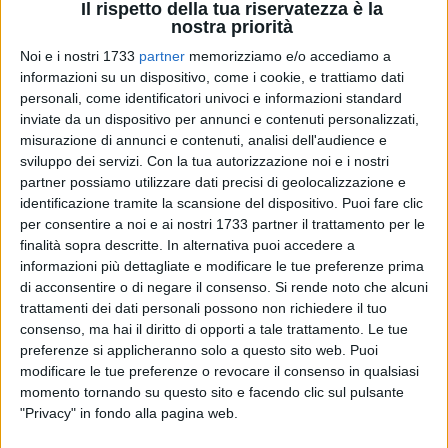
Il rispetto della tua riservatezza è la
nostra priorità
Noi e i nostri 1733
partner
memorizziamo e/o accediamo a
informazioni su un dispositivo, come i cookie, e trattiamo dati
personali, come identificatori univoci e informazioni standard
inviate da un dispositivo per annunci e contenuti personalizzati,
misurazione di annunci e contenuti, analisi dell'audience e
sviluppo dei servizi.
Con la tua autorizzazione noi e i nostri
partner possiamo utilizzare dati precisi di geolocalizzazione e
identificazione tramite la scansione del dispositivo. Puoi fare clic
ALTRI VIDEO PUBBLICATI DI RECENTE
per consentire a noi e ai nostri 1733 partner il trattamento per le
finalità sopra descritte. In alternativa puoi accedere a
informazioni più dettagliate e modificare le tue preferenze prima
di acconsentire o di negare il consenso.
Si rende noto che alcuni
trattamenti dei dati personali possono non richiedere il tuo
consenso, ma hai il diritto di opporti a tale trattamento. Le tue
preferenze si applicheranno solo a questo sito web. Puoi
modificare le tue preferenze o revocare il consenso in qualsiasi
SOCIAL VIDEO
1 MINUTO
SOCIAL VIDEO
3 MINUTI
momento tornando su questo sito e facendo clic sul pulsante
Elisabetta Capurso racconta il
L'intervista a Dora Farina su
"Privacy" in fondo alla pagina web.
Fantapalio
"Acqua in bocca"