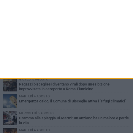
PIÙ LETTI QUESTA SETTIMANA
GIOVEDÌ 6 AGOSTO
Ragazzi biscegliesi diventano virali dopo un'esibizione
improvvisata in aeroporto a Roma-Fiumicino
MARTEDÌ 4 AGOSTO
Emergenza caldo, il Comune di Bisceglie attiva i "rifugi climatici"
MERCOLEDÌ 5 AGOSTO
Dramma alla spiaggia Bi-Marmi: un anziano ha un malore e perde
la vita
MARTEDÌ 4 AGOSTO