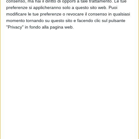
consenso, ma hai il diritto di opporti a tale trattamento. Le tue
una città dinamica, efficiente e di grande valore, spesso non
preferenze si applicheranno solo a questo sito web. Puoi
modificare le tue preferenze o revocare il consenso in qualsiasi
abbastanza riconosciuta e valorizzata.
momento tornando su questo sito e facendo clic sul pulsante
"Privacy" in fondo alla pagina web.
100x100 Maturi: tutte le foto della serata
102 FOTO
100x100 Maturi: tutte le foto della serata
© Cristina
2
/
102
Pellegrini
L'obiettivo di BisceglieViva è stato pienamente raggiunto: