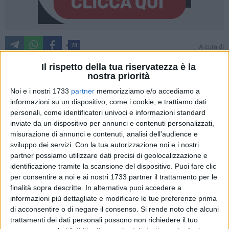
78
A cura di
CRISTINA SCARASCIULLO
Il rispetto della tua riservatezza è la
nostra priorità
Noi e i nostri 1733
partner
memorizziamo e/o accediamo a
Nel suggestivo e incantevole scenario delle
Vecchie
informazioni su un dispositivo, come i cookie, e trattiamo dati
Segherie Mastrototaro
si è svolta con grande successo la
personali, come identificatori univoci e informazioni standard
settima edizione di "
100x100 Maturi
", un'iniziativa promossa
inviate da un dispositivo per annunci e contenuti personalizzati,
dalla redazione di BisceglieViva per premiare gli studenti e le
misurazione di annunci e contenuti, analisi dell'audience e
studentesse meritevoli della città.
sviluppo dei servizi.
Con la tua autorizzazione noi e i nostri
partner possiamo utilizzare dati precisi di geolocalizzazione e
identificazione tramite la scansione del dispositivo. Puoi fare clic
Trentuno giovani biscegliesi, che hanno recentemente
per consentire a noi e ai nostri 1733 partner il trattamento per le
ottenuto il massimo dei voti nei loro esami di maturità del
finalità sopra descritte. In alternativa puoi accedere a
2023, hanno condiviso le loro esperienze scolastiche e
informazioni più dettagliate e modificare le tue preferenze prima
delineato le prospettive delle loro legittime ambizioni. Questo
di acconsentire o di negare il consenso.
Si rende noto che alcuni
evento non solo ha fornito un'opportunità per riflettere sul
trattamenti dei dati personali possono non richiedere il tuo
loro percorso formativo, ma ha anche contribuito a ritrarre