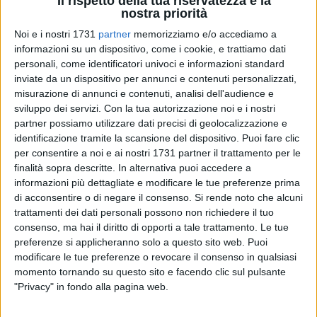
Il rispetto della tua riservatezza è la
nostra priorità
Noi e i nostri 1731
partner
memorizziamo e/o accediamo a
informazioni su un dispositivo, come i cookie, e trattiamo dati
personali, come identificatori univoci e informazioni standard
inviate da un dispositivo per annunci e contenuti personalizzati,
misurazione di annunci e contenuti, analisi dell'audience e
ALTRI VIDEO PUBBLICATI DI RECENTE
sviluppo dei servizi.
Con la tua autorizzazione noi e i nostri
partner possiamo utilizzare dati precisi di geolocalizzazione e
identificazione tramite la scansione del dispositivo. Puoi fare clic
per consentire a noi e ai nostri 1731 partner il trattamento per le
finalità sopra descritte. In alternativa puoi accedere a
informazioni più dettagliate e modificare le tue preferenze prima
di acconsentire o di negare il consenso.
Si rende noto che alcuni
trattamenti dei dati personali possono non richiedere il tuo
consenso, ma hai il diritto di opporti a tale trattamento. Le tue
SOCIAL VIDEO
1 MINUTO
SOCIAL VIDEO
3 MINUTI
preferenze si applicheranno solo a questo sito web. Puoi
Elisabetta Capurso racconta il
L'intervista a Dora Farina su
modificare le tue preferenze o revocare il consenso in qualsiasi
Fantapalio
"Acqua in bocca"
momento tornando su questo sito e facendo clic sul pulsante
"Privacy" in fondo alla pagina web.