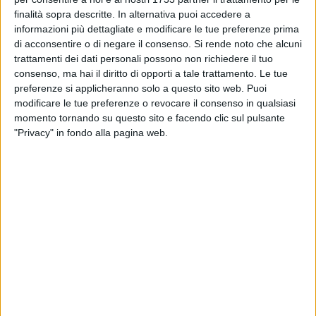
BISCEGLIE - 30 GIUGNO 2026
finalità sopra descritte. In alternativa puoi accedere a
Bisceglie, sport e valori al centro della
presentazione del libro di Valentino Losito
informazioni più dettagliate e modificare le tue preferenze prima
di acconsentire o di negare il consenso.
Si rende noto che alcuni
trattamenti dei dati personali possono non richiedere il tuo
BISCEGLIE - 29 GIUGNO 2026
consenso, ma hai il diritto di opporti a tale trattamento. Le tue
Luglio di grandi firme alle Vecchie Segherie
preferenze si applicheranno solo a questo sito web. Puoi
Mastrototaro: il programma completo
modificare le tue preferenze o revocare il consenso in qualsiasi
momento tornando su questo sito e facendo clic sul pulsante
"Privacy" in fondo alla pagina web.
BISCEGLIE - 29 GIUGNO 2026
10mila libri al borgo, due nuovi appuntamenti
per i consigli di lettura al tramonto in piazza
Duomo
BISCEGLIE - 28 GIUGNO 2026
Il premio internazionale "Duchessa Lucrezia
Borgia" all'attrice Rossella Di Liddo
BISCEGLIE - 27 GIUGNO 2026
Maurizio Viroli chiude il programma di giugno
alle Vecchie Segherie Mastrototaro