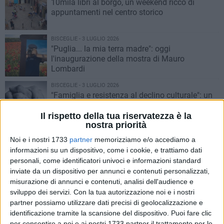
10mila libri al borgo, un weekend ricco di
appuntamenti nel centro storico
BISCEGLIE - 3 LUGLIO 2026
"Puglia... la mia terra madre": oggi
l'inaugurazione della mostra di Mauro
Lombardi
BISCEGLIE - 3 LUGLIO 2026
"Famiglia e resistenza al declino culturale": un
incontro a Bisceglie
Il rispetto della tua riservatezza è la
nostra priorità
BISCEGLIE - 2 LUGLIO 2026
Noi e i nostri 1733
partner
memorizziamo e/o accediamo a
A Bisceglie la 14esima edizione di Libridamare:
informazioni su un dispositivo, come i cookie, e trattiamo dati
eventi da luglio a ottobre
personali, come identificatori univoci e informazioni standard
inviate da un dispositivo per annunci e contenuti personalizzati,
BISCEGLIE - 1 LUGLIO 2026
misurazione di annunci e contenuti, analisi dell'audience e
Il desiderio di maternità: Chiara Tagliaferri
sviluppo dei servizi.
Con la tua autorizzazione noi e i nostri
presenta "Arkansas" alle Vecchie Segherie
partner possiamo utilizzare dati precisi di geolocalizzazione e
Mastrototaro
identificazione tramite la scansione del dispositivo. Puoi fare clic
per consentire a noi e ai nostri 1733 partner il trattamento per le