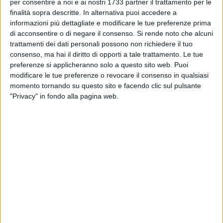
BISCEGLIE - 11 GIUGNO 2017
per consentire a noi e ai nostri 1733 partner il trattamento per le
Alice nel Paese delle Meraviglie, torna a teatro
finalità sopra descritte. In alternativa puoi accedere a
la compagnia Fagipamafra
informazioni più dettagliate e modificare le tue preferenze prima
di acconsentire o di negare il consenso.
Si rende noto che alcuni
trattamenti dei dati personali possono non richiedere il tuo
BISCEGLIE - 9 GIUGNO 2017
consenso, ma hai il diritto di opporti a tale trattamento. Le tue
"Gramagica": ecco il primo veliero dei piccoli
preferenze si applicheranno solo a questo sito web. Puoi
maestri d'ascia biscegliesi
modificare le tue preferenze o revocare il consenso in qualsiasi
momento tornando su questo sito e facendo clic sul pulsante
BISCEGLIE - 8 GIUGNO 2017
"Privacy" in fondo alla pagina web.
1
"We are stars", il ritorno di Omar Ali Khan, da
oggi Øhm
BISCEGLIE - 8 GIUGNO 2017
Arte e cultura a Palazzo Tupputi con "Pennelli e
parole"
BISCEGLIE - 7 GIUGNO 2017
La chiesa del Santissimo Salvatore riavrà la
sua campana