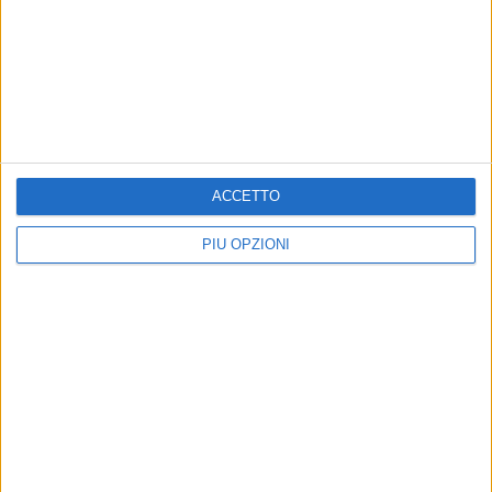
BISCEGLIE - 28 MAGGIO 2017
Tornano i corsi estivi del Laboratorio Urbano di
Palazzo Tupputi
Precedente
1
2
...
90
91
92
93
94
...
ACCETTO
Successiva
PIÙ OPZIONI