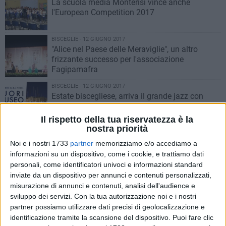
La scuola media Monterisi vince anche
l'European Competition 2017
BISCEGLIE - 12 GIUGNO 2017
"Alice nel Paese delle Meraviglie", un altro
frizzante successo per l'associazione
Fagipamafra
BISCEGLIE - 12 GIUGNO 2017
Estate biscegliese, arriva il grande jazz con
"Fuori museo 2017"
Il rispetto della tua riservatezza è la
nostra priorità
BISCEGLIE - 12 GIUGNO 2017
«La vita non è in bianco e nero»: Matteo
Noi e i nostri 1733
partner
memorizziamo e/o accediamo a
Losapio a Santa Margherita per il ciclo di
informazioni su un dispositivo, come i cookie, e trattiamo dati
incontri proposto dal FAI
personali, come identificatori univoci e informazioni standard
inviate da un dispositivo per annunci e contenuti personalizzati,
BISCEGLIE - 11 GIUGNO 2017
1
misurazione di annunci e contenuti, analisi dell'audience e
Il Bastione di San Martino pronto a diventare
sviluppo dei servizi.
Con la tua autorizzazione noi e i nostri
teatro: arrivano i finanziamenti
partner possiamo utilizzare dati precisi di geolocalizzazione e
identificazione tramite la scansione del dispositivo. Puoi fare clic