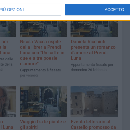
PIÙ OPZIONI
ACCETTO
 per
Nicola Vacca ospite
Daniela Ricchiuti
alla
della libreria Prendi
presenta un romanzo
i Luna
Luna con "Un caffè in
d'amore al Prendi
due e altre poesie
Luna
re dalle
d'amore"
ite della
Appuntamento fissato per
ti
domenica 26 febbraio
L'appuntamento è fissato
per venerdì
do
Viaggio fra le piante e
Evento letterario al
di Luna
gli spiriti
Castello promosso da