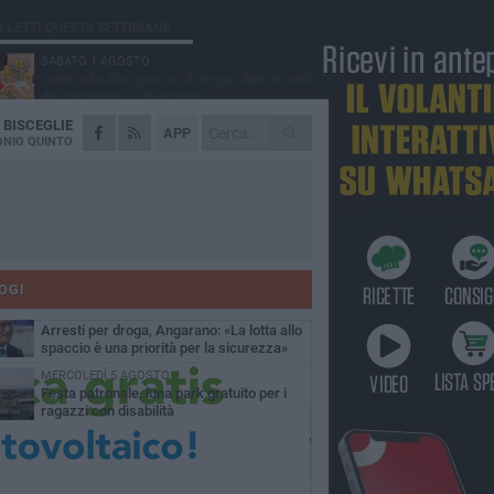
Ù LETTI QUESTA SETTIMANA
SABATO 1 AGOSTO
Contrasto allo spaccio di droga, due arresti
dei carabinieri a Bisceglie
A
BISCEGLIE
MARTEDÌ 4 AGOSTO
APP
Emergenza caldo, il Comune di Bisceglie
NIO QUINTO
attiva i "rifugi climatici"
MERCOLEDÌ 5 AGOSTO
Dramma alla spiaggia Bi-Marmi: un
anziano ha un malore e perde la vita
MARTEDÌ 4 AGOSTO
Due auto incendiate nella notte in via Dieta
delle Puglie
OGI
SABATO 1 AGOSTO
Arresti per droga, Angarano: «La lotta allo
spaccio è una priorità per la sicurezza»
MERCOLEDÌ 5 AGOSTO
Festa patronale, luna park gratuito per i
ragazzi con disabilità