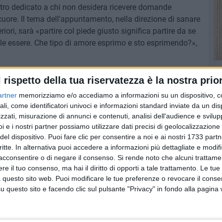
tro dedicato a chi non desidera ricevere domande
uore. Il tema dell'appuntamento, nella direzione di sanare
eriori, sarà «partire col piede giusto significa partire da se
uole essere. Che tipo di amore esprimo e sto esprimendo?»,
ione al 080 809 2484.
l rispetto della tua riservatezza è la nostra prior
artner
memorizziamo e/o accediamo a informazioni su un dispositivo, c
ali, come identificatori univoci e informazioni standard inviate da un di
zzati, misurazione di annunci e contenuti, analisi dell'audience e svilupp
6 AGOSTO 2026
i e i nostri partner possiamo utilizzare dati precisi di geolocalizzazione 
ani tre
Ragazzi biscegliesi diventano
del dispositivo. Puoi fare clic per consentire a noi e ai nostri 1733 partn
 grandi
virali dopo un'esibizione
critte. In alternativa puoi accedere a informazioni più dettagliate e modif
improvvisata in aeroporto a
acconsentire o di negare il consenso.
Si rende noto che alcuni trattamen
Roma-Fiumicino
e il tuo consenso, ma hai il diritto di opporti a tale trattamento. Le tue
 questo sito web. Puoi modificare le tue preferenze o revocare il conse
questo sito e facendo clic sul pulsante "Privacy" in fondo alla pagina