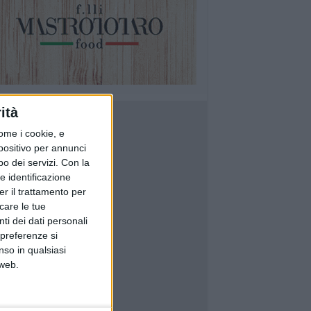
ità
ome i cookie, e
spositivo per annunci
o dei servizi.
Con la
e identificazione
er il trattamento per
icare le tue
ti dei dati personali
 preferenze si
nso in qualsiasi
 web.