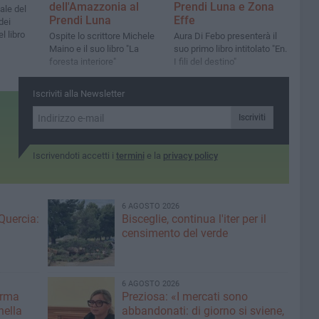
dell'Amazzonia al
Prendi Luna e Zona
ale del
Prendi Luna
Effe
dei
l libro
Ospite lo scrittore Michele
Aura Di Febo presenterà il
Maino e il suo libro "La
suo primo libro intitolato "En.
foresta interiore"
I fili del destino"
Iscriviti alla Newsletter
Iscriviti
Iscrivendoti accetti i
termini
e la
privacy policy
6 AGOSTO 2026
Quercia:
Bisceglie, continua l'iter per il
censimento del verde
6 AGOSTO 2026
erma
Preziosa: «I mercati sono
nella
abbandonati: di giorno si sviene,