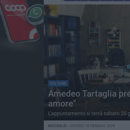
CULTURA
Amedeo Tartaglia pres
amore"
L'appuntamento si terrà sabato 20
BISCEGLIE -
GIOVEDÌ 18 GENNAIO 2024