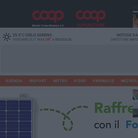
PI
25.5
°C
CIELO SERENO
NOTIZIE D
34°
OGGI MIN
25.5°
MAX
A
BISCEGLIE
DIRETTORE
ANTO
AGENDA
IREPORT
METEO
VIDEO
FARMACIE
NECROL