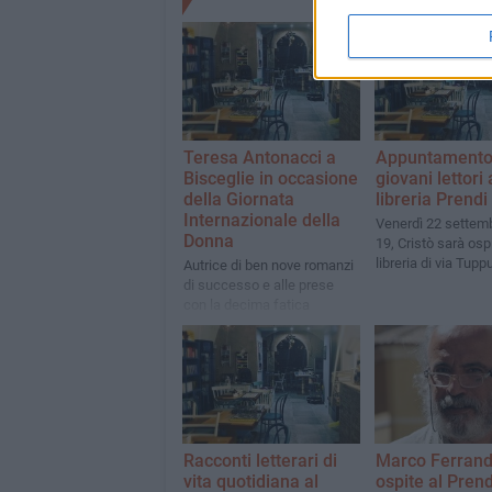
Teresa Antonacci a
Appuntamento
Bisceglie in occasione
giovani lettori 
della Giornata
libreria Prend
Internazionale della
Venerdì 22 settemb
Donna
19, Cristò sarà osp
libreria di via Tuppu
Autrice di ben nove romanzi
di successo e alle prese
con la decima fatica
letteraria, la scrittrice
barese Teresa Antonacci
torna nella libreria del centro
storico biscegliese
Racconti letterari di
Marco Ferran
vita quotidiana al
ospite al Pren