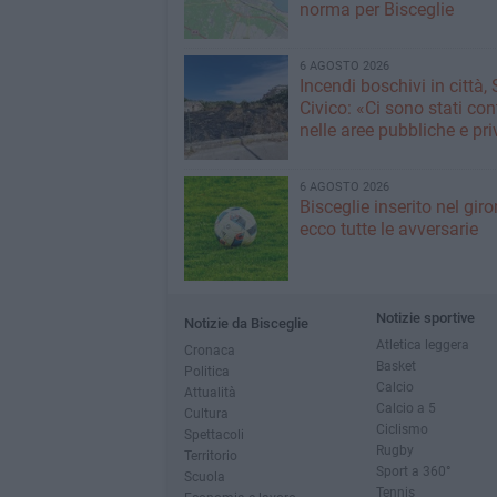
norma per Bisceglie
6 AGOSTO 2026
Incendi boschivi in città,
Civico: «Ci sono stati cont
nelle aree pubbliche e pr
6 AGOSTO 2026
Bisceglie inserito nel giro
ecco tutte le avversarie
Notizie sportive
Notizie da Bisceglie
Atletica leggera
Cronaca
Basket
Politica
Calcio
Attualità
Calcio a 5
Cultura
Ciclismo
Spettacoli
Rugby
Territorio
Sport a 360°
Scuola
Tennis