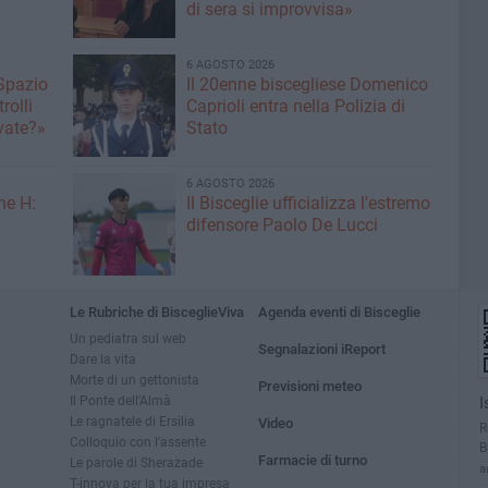
di sera si improvvisa»
6 AGOSTO 2026
 Spazio
Il 20enne biscegliese Domenico
rolli
Caprioli entra nella Polizia di
ivate?»
Stato
6 AGOSTO 2026
ne H:
Il Bisceglie ufficializza l'estremo
difensore Paolo De Lucci
Le Rubriche di BisceglieViva
Agenda eventi di Bisceglie
Un pediatra sul web
Segnalazioni iReport
Dare la vita
Morte di un gettonista
Previsioni meteo
Il Ponte dell'Almà
I
Le ragnatele di Ersilia
Video
R
Colloquio con l'assente
B
Farmacie di turno
Le parole di Sherazade
a
T-innova per la tua impresa