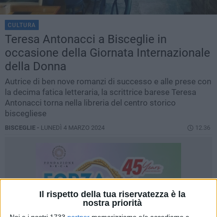
CULTURA
Teresa Antonacci a Bisceglie in
occasione della Giornata Internazionale
della Donna
Autrice di ben nove romanzi di successo e alle prese con
la decima fatica letteraria, la scrittrice barese Teresa
Antonacci torna nella libreria del centro storico
biscegliese
BISCEGLIE -
LUNEDÌ 4 MARZO 2024
12.36
Il rispetto della tua riservatezza è la
nostra priorità
Noi e i nostri 1733
partner
memorizziamo e/o accediamo a