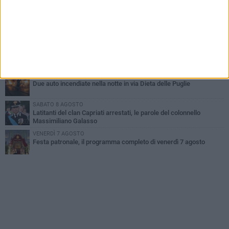
improvvisata in aeroporto a Roma-Fiumicino
MARTEDÌ 4 AGOSTO
Emergenza caldo, il Comune di Bisceglie attiva i "rifugi climatici"
MERCOLEDÌ 5 AGOSTO
Dramma alla spiaggia Bi-Marmi: un anziano ha un malore e perde
la vita
MARTEDÌ 4 AGOSTO
Due auto incendiate nella notte in via Dieta delle Puglie
SABATO 8 AGOSTO
Latitanti del clan Capriati arrestati, le parole del colonnello
Massimiliano Galasso
VENERDÌ 7 AGOSTO
Festa patronale, il programma completo di venerdì 7 agosto