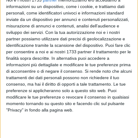
informazioni su un dispositivo, come i cookie, e trattiamo dati
personali, come identificatori univoci e informazioni standard
inviate da un dispositivo per annunci e contenuti personalizzati,
misurazione di annunci e contenuti, analisi dell'audience e
sviluppo dei servizi.
Con la tua autorizzazione noi e i nostri
partner possiamo utilizzare dati precisi di geolocalizzazione e
3
identificazione tramite la scansione del dispositivo. Puoi fare clic
per consentire a noi e ai nostri 1733 partner il trattamento per le
finalità sopra descritte. In alternativa puoi accedere a
informazioni più dettagliate e modificare le tue preferenze prima
Il caffè letterario
Prendi Luna book & more
, in
di acconsentire o di negare il consenso.
Si rende noto che alcuni
collaborazione con l'Associazione
ContestoLab
, è felice di
trattamenti dei dati personali possono non richiedere il tuo
ospitare
Teresa Antonacci
, autrice di nove romanzi di
consenso, ma hai il diritto di opporti a tale trattamento. Le tue
grande successo. Teresa Antonacci nasce nel 1964 in
preferenze si applicheranno solo a questo sito web. Puoi
provincia di Bari, dove attualmente vive e lavora. Sposata, tre
modificare le tue preferenze o revocare il consenso in qualsiasi
momento tornando su questo sito e facendo clic sul pulsante
figli, un marito, un cane e una tartaruga, ricopre un incarico
"Privacy" in fondo alla pagina web.
dirigenziale in Poste Italiane.
Quasi
è il suo nono libro,
sequel di
La dodicesima stanza
, pubblicato da Les Flâneurs
Edizioni nel 2016 e foriero per l'autrice di numerosi podi in
premi internazionali, tra cui la prima edizione del Premio