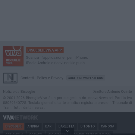
BISCEGLIEVIVA APP
Scarica l'applicazione per iPhone,
iPad e Android e ricevi notizie push
Contatti
Policy e Privacy
GOCITY NEWS PLATFORM
Notizie da
Bisceglie
Direttore
Antonio Quinto
© 2001-2026 BisceglieViva è un portale gestito da InnovaNews srl. Partita iva
08059640725. Testata giornalistica telematica registrata presso il Tribunale di
Trani. Tutti i diritti riservati.
BISCEGLIE
ANDRIA
BARI
BARLETTA
BITONTO
CANOSA
CERIGNOLA
CORATO
GIOVINAZZO
MARGHERITA DI SAVOIA