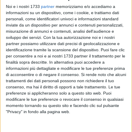
Noi e i nostri 1733
partner
memorizziamo e/o accediamo a
informazioni su un dispositivo, come i cookie, e trattiamo dati
personali, come identificatori univoci e informazioni standard
inviate da un dispositivo per annunci e contenuti personalizzati,
41
misurazione di annunci e contenuti, analisi dell'audience e
sviluppo dei servizi.
Con la tua autorizzazione noi e i nostri
partner possiamo utilizzare dati precisi di geolocalizzazione e
identificazione tramite la scansione del dispositivo. Puoi fare clic
L'associazione avvocati di Bisceglie e gli avvocati di
per consentire a noi e ai nostri 1733 partner il trattamento per le
Bisceglie tutti hanno espresso solidarietà alla collega
Maria
finalità sopra descritte. In alternativa puoi accedere a
Lorusso
per l'incendio avvenuto nella notte tra il 30 e il 31
informazioni più dettagliate e modificare le tue preferenze prima
gennaio scorsi, di natura dolosa
come già supposto dai
di acconsentire o di negare il consenso.
Si rende noto che alcuni
resoconti di BisceglieViva
.
trattamenti dei dati personali possono non richiedere il tuo
consenso, ma hai il diritto di opporti a tale trattamento. Le tue
«Lo studio dell'avvocato Lorusso è stato dato alle fiamme a
preferenze si applicheranno solo a questo sito web. Puoi
modificare le tue preferenze o revocare il consenso in qualsiasi
opera di ignoti. L'intervento tempestivo dei titolari delle
momento tornando su questo sito e facendo clic sul pulsante
attività commerciali vicine ha evitato che l'incendio avesse
"Privacy" in fondo alla pagina web.
conseguenze più gravi.
Tale atto intimidatorio pone oggi in serio pericolo lo
svolgimento di una professione, socialmente rilevante, quale