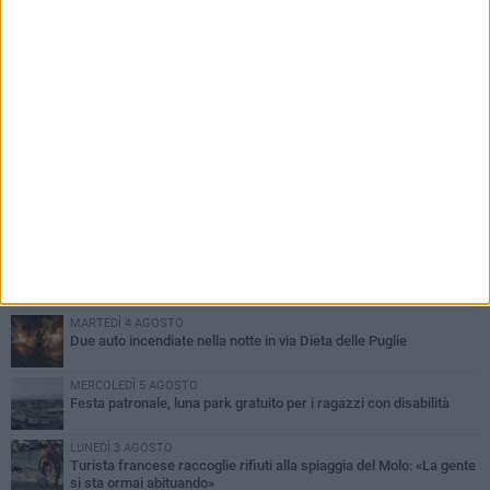
PIÙ LETTI QUESTA SETTIMANA
GIOVEDÌ 6 AGOSTO
Ragazzi biscegliesi diventano virali dopo un'esibizione
improvvisata in aeroporto a Roma-Fiumicino
MARTEDÌ 4 AGOSTO
Emergenza caldo, il Comune di Bisceglie attiva i "rifugi climatici"
MERCOLEDÌ 5 AGOSTO
Dramma alla spiaggia Bi-Marmi: un anziano ha un malore e perde
la vita
MARTEDÌ 4 AGOSTO
Due auto incendiate nella notte in via Dieta delle Puglie
MERCOLEDÌ 5 AGOSTO
Festa patronale, luna park gratuito per i ragazzi con disabilità
LUNEDÌ 3 AGOSTO
Turista francese raccoglie rifiuti alla spiaggia del Molo: «La gente
si sta ormai abituando»