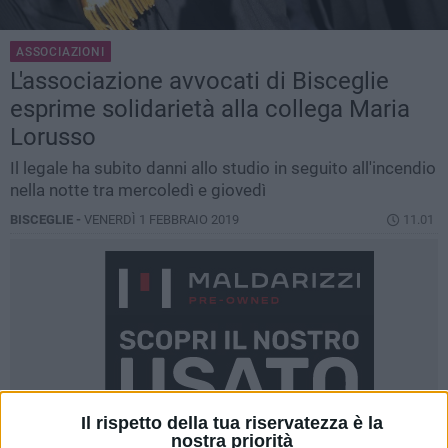
ASSOCIAZIONI
L'associazione avvocati di Bisceglie
esprime solidarietà alla collega Maria
Lorusso
Il legale ha subito danni allo studio in seguito all'incendio
nella notte tra mercoledì e giovedì
BISCEGLIE -
VENERDÌ 1 FEBBRAIO 2019
11.01
Il rispetto della tua riservatezza è la
nostra priorità