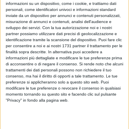
informazioni su un dispositivo, come i cookie, e trattiamo dati
personali, come identificatori univoci e informazioni standard
inviate da un dispositivo per annunci e contenuti personalizzati,
misurazione di annunci e contenuti, analisi dell'audience e
39
sviluppo dei servizi.
Con la tua autorizzazione noi e i nostri
partner possiamo utilizzare dati precisi di geolocalizzazione e
identificazione tramite la scansione del dispositivo. Puoi fare clic
Lunedì 31 marzo partiranno i lavori di messa in sicurezza e
per consentire a noi e ai nostri 1731 partner il trattamento per le
finalità sopra descritte. In alternativa puoi accedere a
manutenzione straordinaria dei locali al piano seminterrato
informazioni più dettagliate e modificare le tue preferenze prima
dell'immobile che ospita la Caserma dei Carabinieri di
di acconsentire o di negare il consenso.
Si rende noto che alcuni
Bisceglie. L'intervento, per un valore complessivo di 220.000
trattamenti dei dati personali possono non richiedere il tuo
euro stanziati dal Comune di Bisceglie, è finalizzato al
consenso, ma hai il diritto di opporti a tale trattamento. Le tue
potenziamento dell'organico della locale Tenenza dell'Arma.
preferenze si applicheranno solo a questo sito web. Puoi
modificare le tue preferenze o revocare il consenso in qualsiasi
Le importanti opere saranno illustrate, alle ore 9 presso la
momento tornando su questo sito e facendo clic sul pulsante
"Privacy" in fondo alla pagina web.
succitata Caserma in via Professor Mauro Terlizzi 25, dal
Sindaco di Bisceglie, Angelantonio Angarano, e dal
Colonnello Massimiliano Galasso, Comandante Provinciale
dei Carabinieri BAT, insieme al Tenente Alessandro Rundo,