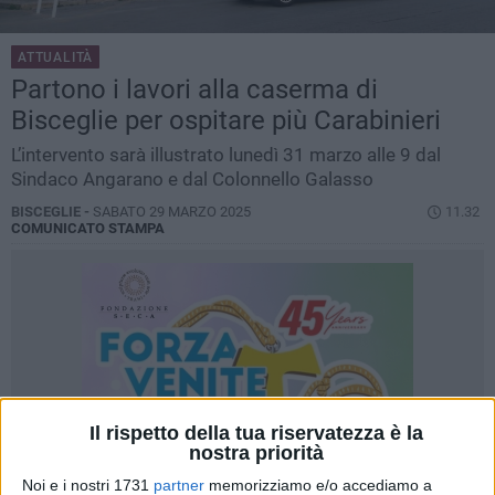
ATTUALITÀ
Partono i lavori alla caserma di
Bisceglie per ospitare più Carabinieri
L’intervento sarà illustrato lunedì 31 marzo alle 9 dal
Sindaco Angarano e dal Colonnello Galasso
BISCEGLIE -
SABATO 29 MARZO 2025
11.32
COMUNICATO STAMPA
Il rispetto della tua riservatezza è la
nostra priorità
Noi e i nostri 1731
partner
memorizziamo e/o accediamo a