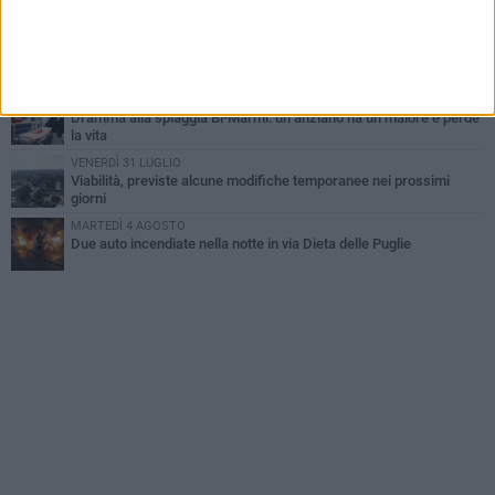
MARTEDÌ 4 AGOSTO
Emergenza caldo, il Comune di Bisceglie attiva i "rifugi climatici"
MERCOLEDÌ 5 AGOSTO
Dramma alla spiaggia Bi-Marmi: un anziano ha un malore e perde
la vita
VENERDÌ 31 LUGLIO
Viabilità, previste alcune modifiche temporanee nei prossimi
giorni
MARTEDÌ 4 AGOSTO
Due auto incendiate nella notte in via Dieta delle Puglie