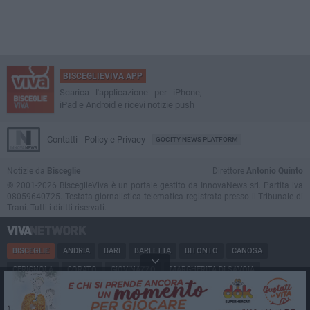
BISCEGLIEVIVA APP
Scarica l'applicazione per iPhone,
iPad e Android e ricevi notizie push
Contatti
Policy e Privacy
GOCITY NEWS PLATFORM
Notizie da
Bisceglie
Direttore
Antonio Quinto
© 2001-2026 BisceglieViva è un portale gestito da InnovaNews srl. Partita iva
08059640725. Testata giornalistica telematica registrata presso il Tribunale di
Trani. Tutti i diritti riservati.
BISCEGLIE
ANDRIA
BARI
BARLETTA
BITONTO
CANOSA
CERIGNOLA
CORATO
GIOVINAZZO
MARGHERITA DI SAVOIA
MINERVINO
MODUGNO
MOLFETTA
PUGLIA
RUVO
SAN FERDINANDO
SPINAZZOLA
TERLIZZI
TRANI
TRINITAPOLI