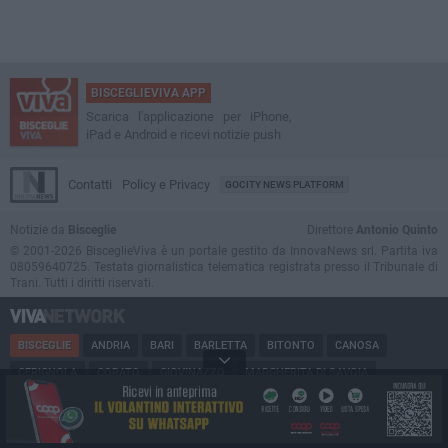
BISCEGLIEVIVA APP
Scarica l'applicazione per iPhone,
iPad e Android e ricevi notizie push
Contatti
Policy e Privacy
GOCITY NEWS PLATFORM
Notizie da
Bisceglie
Direttore
Antonio Quinto
© 2001-2026 BisceglieViva è un portale gestito da InnovaNews srl. Partita iva
08059640725. Testata giornalistica telematica registrata presso il Tribunale di
Trani. Tutti i diritti riservati.
BISCEGLIE
ANDRIA
BARI
BARLETTA
BITONTO
CANOSA
CERIGNOLA
CORATO
GIOVINAZZO
MARGHERITA DI SAVOIA
MINERVINO
MODUGNO
MOLFETTA
PUGLIA
RUVO
SAN FERDINANDO
SPINAZZOLA
TERLIZZI
TRANI
TRINITAPOLI