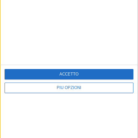
ACCETTO
PIÙ OPZIONI
Altri contenuti a tema