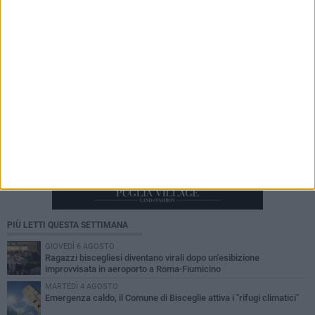
PIÙ LETTI QUESTA SETTIMANA
GIOVEDÌ 6 AGOSTO
Ragazzi biscegliesi diventano virali dopo un'esibizione
improvvisata in aeroporto a Roma-Fiumicino
MARTEDÌ 4 AGOSTO
Emergenza caldo, il Comune di Bisceglie attiva i "rifugi climatici"