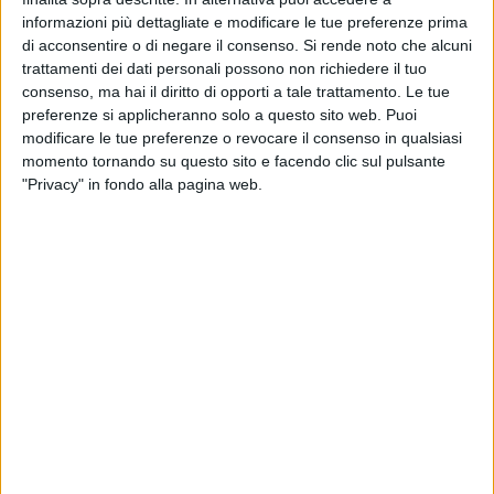
informazioni più dettagliate e modificare le tue preferenze prima
L'Orchestra Monterisi, composta da 90 alunni e alunne,
di acconsentire o di negare il consenso.
Si rende noto che alcuni
davanti alla commissione formata da musicisti di chiara
trattamenti dei dati personali possono non richiedere il tuo
consenso, ma hai il diritto di opporti a tale trattamento. Le tue
fama, tra i quali il M^ Simone Genuini, direttore dell'orchestra
preferenze si applicheranno solo a questo sito web. Puoi
giovanile di Santa Cecilia in Roma , ed il maestro Piero d'
modificare le tue preferenze o revocare il consenso in qualsiasi
Egidio direttore del conservatorio Pergolesi di Fermo, ha
momento tornando su questo sito e facendo clic sul pulsante
suonato alcuni brani tratti dal repertorio classico, colonne
"Privacy" in fondo alla pagina web.
sonore, e brani originali come i Carmina Burana, Queen
Concert, i Pirati dei Caraibi, Astortango e Valzerr8, trascritti,
arrangiati e composti dai prof. Domenico Bruno e Vincenzo
Mastropirro.
Al termine dell'esecuzione, l'orchestra dei ragazzi della
Monterisi, tutti di 2° e 3° media dei corsi G e H, frequentanti
l'a.s. 2023/24, ha ricevuto un lunghissimo applauso del
pubblico e della commissione, emozionando tutti i presenti
per il coinvolgimento totale che solo la musica sa fare,
specialmente se i protagonisti sono ragazzi di 12/13 anni.
Ed è con infinita gioia e soddisfazione di tutti, che l'Orchestra