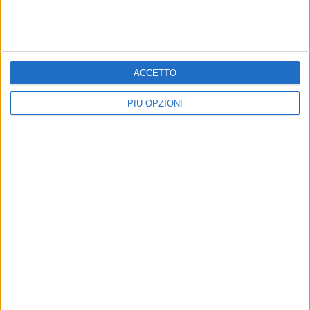
evacuate due famiglie
ACCETTO
PIÙ OPZIONI