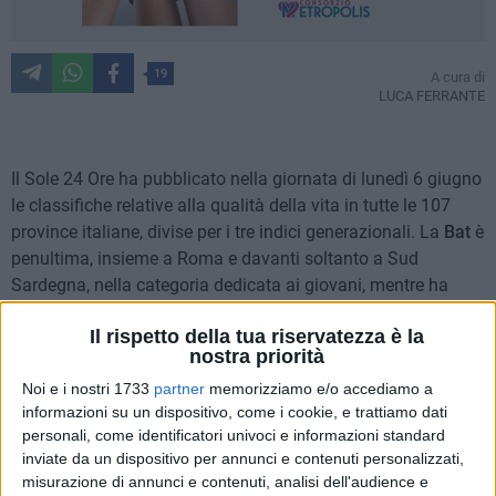
19
A cura di
LUCA FERRANTE
Il Sole 24 Ore ha pubblicato nella giornata di lunedì 6 giugno
le classifiche relative alla qualità della vita in tutte le 107
province italiane, divise per i tre indici generazionali. La
Bat
è
penultima, insieme a Roma e davanti soltanto a Sud
Sardegna, nella categoria dedicata ai giovani, mentre ha
registrato risultati superiori nei target anziani e bambini,
Il rispetto della tua riservatezza è la
occupando rispettivamente la 41esima e la 69esima
nostra priorità
posizione.
Noi e i nostri 1733
partner
memorizziamo e/o accediamo a
informazioni su un dispositivo, come i cookie, e trattiamo dati
Per ogni fascia sono stati selezionati
12 indicatori
per
personali, come identificatori univoci e informazioni standard
evidenziare particolari aspetti che influenzano il contesto di
inviate da un dispositivo per annunci e contenuti personalizzati,
vita: a ogni parametro sono stati poi assegnati dei punti
misurazione di annunci e contenuti, analisi dell'audience e