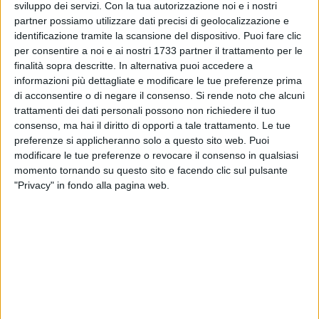
(valore fino a un massimo di 1000); la classifica finale è il
sviluppo dei servizi.
Con la tua autorizzazione noi e i nostri
risultato della media di tutti i punteggi conseguiti.
partner possiamo utilizzare dati precisi di geolocalizzazione e
identificazione tramite la scansione del dispositivo. Puoi fare clic
Bambini
per consentire a noi e ai nostri 1733 partner il trattamento per le
finalità sopra descritte. In alternativa puoi accedere a
La provincia con la miglior qualità di vita per i bambini è
informazioni più dettagliate e modificare le tue preferenze prima
Aosta (596.9). Sul podio anche Arezzo e Siena, sempre con
di acconsentire o di negare il consenso.
Si rende noto che alcuni
risultati oltre i 500 punti.
trattamenti dei dati personali possono non richiedere il tuo
La Bat ha occupato la 69esima piazza in questa classifica,
consenso, ma hai il diritto di opporti a tale trattamento. Le tue
preferenze si applicheranno solo a questo sito web. Puoi
con un
punteggio di 364.4
(migliorando il 78esimo posto
modificare le tue preferenze o revocare il consenso in qualsiasi
dello scorso anno). Ecco i 12 parametri selezionati per
momento tornando su questo sito e facendo clic sul pulsante
misurare alcuni aspetti che condizionano la vita della classe
"Privacy" in fondo alla pagina web.
0-10 anni:
Tasso di fecondità - valore 1.3 (28esima posizione
con 454.5 punti)
Pediatri - valore 204.1 (61esima posizione con 1.9
punti)
Asili nido, posti autorizzati - valore 161.9 (82esima
posizione con 14.5 punti)