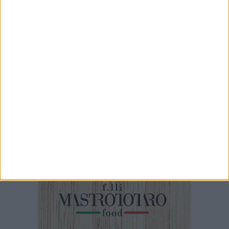
8 AGOSTO 2026
«Segnalata la presenza di un lupo sulla
provinciale tra Ruvo e Bisceglie»
8 AGOSTO 2026
San Pietro vince la decima edizione del Palio
della Quercia