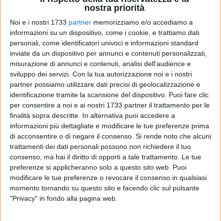
nostra priorità
35
A cura di
Noi e i nostri 1733
partner
memorizziamo e/o accediamo a
VITO TROILO
informazioni su un dispositivo, come i cookie, e trattiamo dati
personali, come identificatori univoci e informazioni standard
inviate da un dispositivo per annunci e contenuti personalizzati,
misurazione di annunci e contenuti, analisi dell'audience e
Le voci si sono diffuse nel primo pomeriggio di lunedì 30
sviluppo dei servizi.
Con la tua autorizzazione noi e i nostri
marzo fino a raggiungere un numero sempre più elevato di
partner possiamo utilizzare dati precisi di geolocalizzazione e
cittadini biscegliesi e non solo. Come se non bastasse, a un
identificazione tramite la scansione del dispositivo. Puoi fare clic
certo punto, la "presunta vedova" ha cominciato a ricevere i
per consentire a noi e ai nostri 1733 partner il trattamento per le
primi messaggi di cordoglio da parte di amici, parenti e
finalità sopra descritte. In alternativa puoi accedere a
conoscenti letteralmente sconvolti per quanto appreso.
informazioni più dettagliate e modificare le tue preferenze prima
di acconsentire o di negare il consenso.
Si rende noto che alcuni
trattamenti dei dati personali possono non richiedere il tuo
Nel giro di pochi minuti il diretto interessato si è visto
consenso, ma hai il diritto di opporti a tale trattamento. Le tue
costretto a smentire, con un post sui social, la notizia,
preferenze si applicheranno solo a questo sito web. Puoi
naturalmente destituita di ogni fondamento, della sua morte.
modificare le tue preferenze o revocare il consenso in qualsiasi
momento tornando su questo sito e facendo clic sul pulsante
Accade a Bisceglie, in piena emergenza Coronavirus, che
"Privacy" in fondo alla pagina web.
qualche idiota abbia messo in circolazione la più squallida
delle fake news: il decesso di una persona. Conta poco che