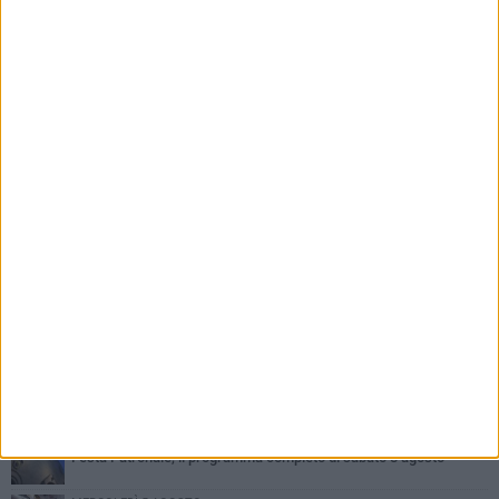
PIÙ LETTI QUESTA SETTIMANA
GIOVEDÌ 6 AGOSTO
Ragazzi biscegliesi diventano virali dopo un'esibizione
improvvisata in aeroporto a Roma-Fiumicino
MARTEDÌ 4 AGOSTO
Emergenza caldo, il Comune di Bisceglie attiva i "rifugi climatici"
SABATO 8 AGOSTO
Festa Patronale, il programma completo di sabato 8 agosto