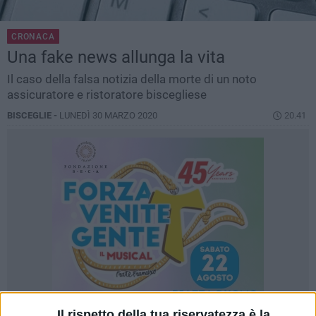
CRONACA
Una fake news allunga la vita
Il caso della falsa notizia della morte di un noto
assicuratore e ristoratore biscegliese
BISCEGLIE -
LUNEDÌ 30 MARZO 2020
20.41
Il rispetto della tua riservatezza è la