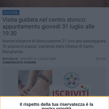
CULTURA
Visita guidata nel centro storico:
appuntamento giovedì 31 luglio alle
19.30
Nuova iniziativa di Associazione 21 con una passeggiata
‘Di piazza in piazza’: partenza dalla Chiesa di Santa
Margherita
BISCEGLIE -
GIOVEDÌ 31 LUGLIO 2025
8.00
COMUNICATO STAMPA
Il rispetto della tua riservatezza è la
nostra priorità