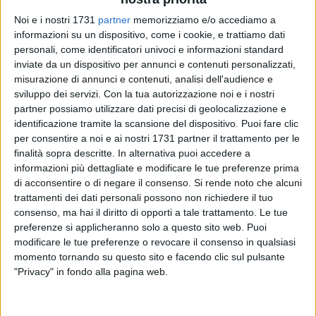
Noi e i nostri 1731
partner
memorizziamo e/o accediamo a
informazioni su un dispositivo, come i cookie, e trattiamo dati
personali, come identificatori univoci e informazioni standard
inviate da un dispositivo per annunci e contenuti personalizzati,
misurazione di annunci e contenuti, analisi dell'audience e
sviluppo dei servizi.
Con la tua autorizzazione noi e i nostri
14
partner possiamo utilizzare dati precisi di geolocalizzazione e
identificazione tramite la scansione del dispositivo. Puoi fare clic
per consentire a noi e ai nostri 1731 partner il trattamento per le
Le piazze e le piazzette del centro storico sono protagoniste
finalità sopra descritte. In alternativa puoi accedere a
della visita guidata organizzata da Associazione 21 per
informazioni più dettagliate e modificare le tue preferenze prima
giovedì 31 luglio alle 19.30
, con partenza dalla chiesa di
di acconsentire o di negare il consenso.
Si rende noto che alcuni
trattamenti dei dati personali possono non richiedere il tuo
Santa Margherita.
consenso, ma hai il diritto di opporti a tale trattamento. Le tue
preferenze si applicheranno solo a questo sito web. Puoi
La passeggiata nel borgo antico, con incursioni come
modificare le tue preferenze o revocare il consenso in qualsiasi
sempre ai margini del centro storico, è arricchita dalla
momento tornando su questo sito e facendo clic sul pulsante
partecipazione alla degustazione di olio in piazza Duomo
"Privacy" in fondo alla pagina web.
con Mauro Bombini, produttore ed esperto assaggiatore.