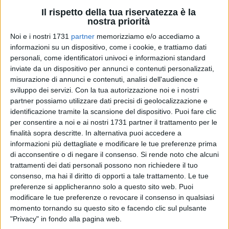
Il rispetto della tua riservatezza è la
7
nostra priorità
A cura di
FRANCESCO GENTILE
Noi e i nostri 1731
partner
memorizziamo e/o accediamo a
informazioni su un dispositivo, come i cookie, e trattiamo dati
personali, come identificatori univoci e informazioni standard
La bieta, detta anche erbetta o bietola, nella sua specie
inviate da un dispositivo per annunci e contenuti personalizzati,
misurazione di annunci e contenuti, analisi dell'audience e
originaria, fu oggetto di raccolta alimentare fin dalla
sviluppo dei servizi.
Con la tua autorizzazione noi e i nostri
preistoria, essendo diffusa spontaneamente nei litorali
partner possiamo utilizzare dati precisi di geolocalizzazione e
sabbiosi del bacino del Mediterraneo.
identificazione tramite la scansione del dispositivo. Puoi fare clic
per consentire a noi e ai nostri 1731 partner il trattamento per le
La nominazione "bieta" deriva dal celtico e significa rosso,
finalità sopra descritte. In alternativa puoi accedere a
per via della costolatura e della radice che rosseggiano.
informazioni più dettagliate e modificare le tue preferenze prima
di acconsentire o di negare il consenso.
Si rende noto che alcuni
trattamenti dei dati personali possono non richiedere il tuo
Questa verdura, molto digeribile e saziante, ha un alto
consenso, ma hai il diritto di opporti a tale trattamento. Le tue
contenuto di sali minerali e vitamine; il suo consumo è
preferenze si applicheranno solo a questo sito web. Puoi
consigliato in caso di cistiti o malattie renali per le proprietà
modificare le tue preferenze o revocare il consenso in qualsiasi
rinfrescanti e diuretiche.
momento tornando su questo sito e facendo clic sul pulsante
"Privacy" in fondo alla pagina web.
Svolge una profonda azione disintossicante; stimola la