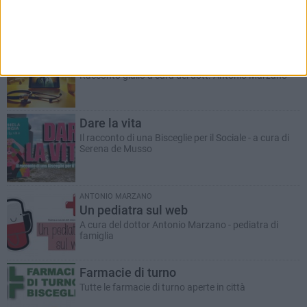
ANTONIO MARZANO
Morte di un gettonista
Racconto giallo a cura del dott. Antonio Marzano
Dare la vita
Il racconto di una Bisceglie per il Sociale - a cura di
Serena de Musso
ANTONIO MARZANO
Un pediatra sul web
A cura del dottor Antonio Marzano - pediatra di
famiglia
Farmacie di turno
Tutte le farmacie di turno aperte in città