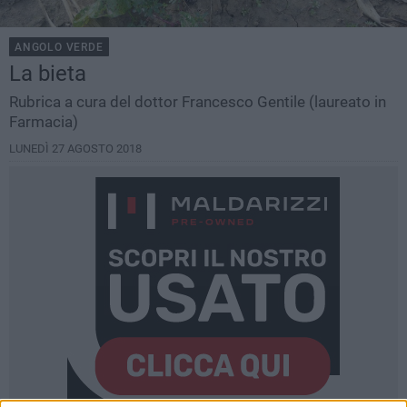
ANGOLO VERDE
La bieta
Rubrica a cura del dottor Francesco Gentile (laureato in
Farmacia)
LUNEDÌ 27 AGOSTO 2018